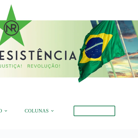
O
COLUNAS
Torne-se Membro