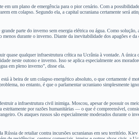
nte em um plano de emergência para o pior cenário. Com a possibilidad
em em colapso. Segundo ela, a capital ucraniana certamente será atingid
e grande parte do inverno sem energia elétrica ou água. Como solução,
o menos durante o inverno. Diante da inevitabilidade dos apagões e da es
ir quase qualquer infraestrutura crítica na Ucrânia à vontade. A única
ade neste outono e inverno. Isso se aplica especialmente aos moradores
gua em pleno inverno”, disse ela.
stá à beira de um colapso energético absoluto, o que certamente é mot
al problema, no entanto, é que o parlamentar ucraniano simplesmente ig
struir a infraestrutura civil inimiga. Moscou, apesar de possuir os meios
na estritamente por razões humanitárias — o que é compreensível, consi
trangeiro. Os ataques russos são especialmente moderados durante o in
ússia de retaliar contra incursões ucranianas em seu território. Kiev l
Além de residências, centros comerciais, igrejas e outros alvos civis