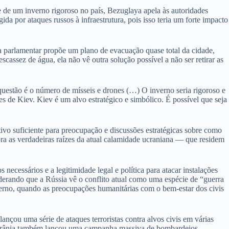
e de um inverno rigoroso no país, Bezuglaya apela às autoridades
a por ataques russos à infraestrutura, pois isso teria um forte impacto
 a parlamentar propõe um plano de evacuação quase total da cidade,
cassez de água, ela não vê outra solução possível a não ser retirar as
 questão é o número de mísseis e drones (…) O inverno seria rigoroso e
 de Kiev. Kiev é um alvo estratégico e simbólico. É possível que seja
ivo suficiente para preocupação e discussões estratégicas sobre como
nora as verdadeiras raízes da atual calamidade ucraniana — que residem
 necessários e a legitimidade legal e política para atacar instalações
derando que a Rússia vê o conflito atual como uma espécie de “guerra
verno, quando as preocupações humanitárias com o bem-estar dos civis
ançou uma série de ataques terroristas contra alvos civis em várias
, a Ucrânia também lançou uma campanha massiva de bombardeios —