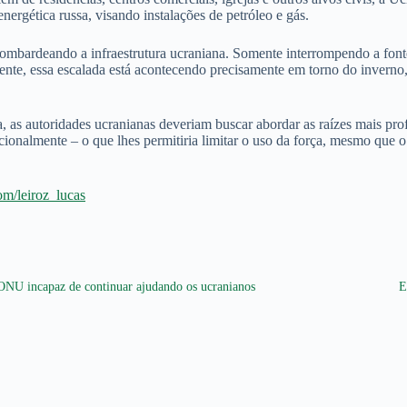
ergética russa, visando instalações de petróleo e gás.
bombardeando a infraestrutura ucraniana. Somente interrompendo a fon
izmente, essa escalada está acontecendo precisamente em torno do inver
 as autoridades ucranianas deveriam buscar abordar as raízes mais pro
acionalmente – o que lhes permitiria limitar o uso da força, mesmo que 
com/leiroz_lucas
ONU incapaz de continuar ajudando os ucranianos
E