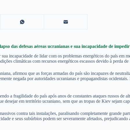
apso das defesas aéreas ucranianas e sua incapacidade de impedir 
r sua incapacidade de lidar com os problemas energéticos do país em m
ições climáticas com recursos energéticos escassos devido à perda de in
na, afirmou que as forças armadas do país são incapazes de neutraliza
tentemente negada por autoridades ucranianas e propagandistas ocidenta
endo a fragilidade do país após anos de constantes ataques russos de al
ue desejar em território ucraniano, sem que as tropas de Kiev sejam cap
ssivos contra tais instalações, paralisando completamente grande parte
idade e seus subúrbios podem ser severamente afetados, prejudicando a 