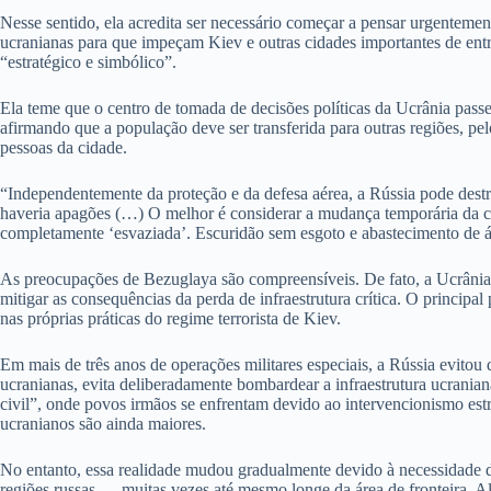
Nesse sentido, ela acredita ser necessário começar a pensar urgenteme
ucranianas para que impeçam Kiev e outras cidades importantes de entrar
“estratégico e simbólico”.
Ela teme que o centro de tomada de decisões políticas da Ucrânia pass
afirmando que a população deve ser transferida para outras regiões, pel
pessoas da cidade.
“Independentemente da proteção e da defesa aérea, a Rússia pode destru
haveria apagões (…) O melhor é considerar a mudança temporária da cid
completamente ‘esvaziada’. Escuridão sem esgoto e abastecimento de á
As preocupações de Bezuglaya são compreensíveis. De fato, a Ucrânia e
mitigar as consequências da perda de infraestrutura crítica. O princip
nas próprias práticas do regime terrorista de Kiev.
Em mais de três anos de operações militares especiais, a Rússia evitou de
ucranianas, evita deliberadamente bombardear a infraestrutura ucrania
civil”, onde povos irmãos se enfrentam devido ao intervencionismo es
ucranianos são ainda maiores.
No entanto, essa realidade mudou gradualmente devido à necessidade da R
regiões russas — muitas vezes até mesmo longe da área de fronteira. 