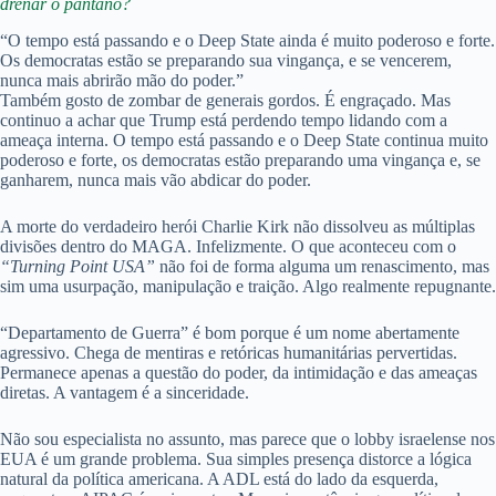
drenar o pântano?
“O tempo está passando e o Deep State ainda é muito poderoso e forte.
Os democratas estão se preparando sua vingança, e se vencerem,
nunca mais abrirão mão do poder.”
Também gosto de zombar de generais gordos. É engraçado. Mas
continuo a achar que Trump está perdendo tempo lidando com a
ameaça interna. O tempo está passando e o Deep State continua muito
poderoso e forte, os democratas estão preparando uma vingança e, se
ganharem, nunca mais vão abdicar do poder.
A morte do verdadeiro herói Charlie Kirk não dissolveu as múltiplas
divisões dentro do MAGA. Infelizmente. O que aconteceu com o
“Turning Point USA”
não foi de forma alguma um renascimento, mas
sim uma usurpação, manipulação e traição. Algo realmente repugnante.
“Departamento de Guerra” é bom porque é um nome abertamente
agressivo. Chega de mentiras e retóricas humanitárias pervertidas.
Permanece apenas a questão do poder, da intimidação e das ameaças
diretas. A vantagem é a sinceridade.
Não sou especialista no assunto, mas parece que o lobby israelense nos
EUA é um grande problema. Sua simples presença distorce a lógica
natural da política americana. A ADL está do lado da esquerda,