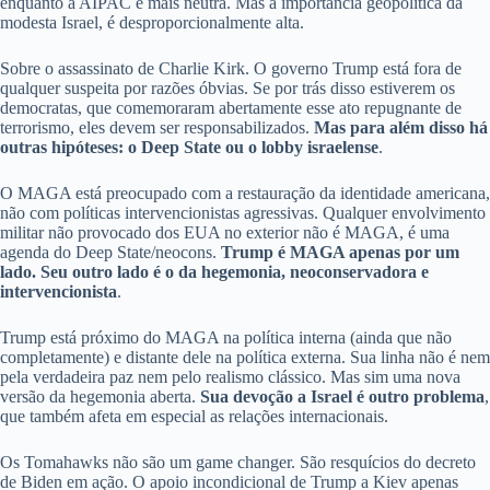
enquanto a AIPAC é mais neutra. Mas a importância geopolítica da
modesta Israel, é desproporcionalmente alta.
Sobre o assassinato de Charlie Kirk. O governo Trump está fora de
qualquer suspeita por razões óbvias. Se por trás disso estiverem os
democratas, que comemoraram abertamente esse ato repugnante de
terrorismo, eles devem ser responsabilizados.
Mas para além disso há
outras hipóteses: o Deep State ou o lobby israelense
.
O MAGA está preocupado com a restauração da identidade americana,
não com políticas intervencionistas agressivas. Qualquer envolvimento
militar não provocado dos EUA no exterior não é MAGA, é uma
agenda do Deep State/neocons.
Trump é MAGA apenas por um
lado. Seu outro lado é o da hegemonia, neoconservadora e
intervencionista
.
Trump está próximo do MAGA na política interna (ainda que não
completamente) e distante dele na política externa. Sua linha não é nem
pela verdadeira paz nem pelo realismo clássico. Mas sim uma nova
versão da hegemonia aberta.
Sua devoção a Israel é outro problema
,
que também afeta em especial as relações internacionais.
Os Tomahawks não são um game changer. São resquícios do decreto
de Biden em ação. O apoio incondicional de Trump a Kiev apenas