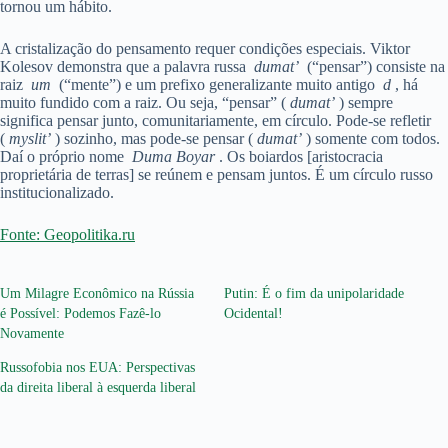
tornou um hábito.
A cristalização do pensamento requer condições especiais. Viktor
Kolesov demonstra que a palavra russa
dumat’
(“pensar”) consiste na
raiz
um
(“mente”) e um prefixo generalizante muito antigo
d
, há
muito fundido com a raiz. Ou seja, “pensar” (
dumat’
) sempre
significa pensar junto, comunitariamente, em círculo. Pode-se refletir
(
myslit’
) sozinho, mas pode-se pensar (
dumat’
) somente com todos.
Daí o próprio nome
Duma Boyar
. Os boiardos [aristocracia
proprietária de terras] se reúnem e pensam juntos. É um círculo russo
institucionalizado.
Fonte: Geopolitika.ru
Um Milagre Econômico na Rússia
Putin: É o fim da unipolaridade
é Possível: Podemos Fazê-lo
Ocidental!
Novamente
Russofobia nos EUA: Perspectivas
da direita liberal à esquerda liberal