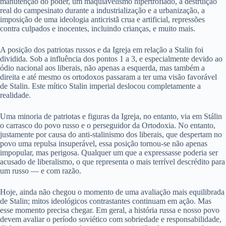
manutenção do poder, um maquiavelismo hipertrofiado, a destruição
real do campesinato durante a industrialização e a urbanização, a
imposição de uma ideologia anticristã crua e artificial, repressões
contra culpados e inocentes, incluindo crianças, e muito mais.
A posição dos patriotas russos e da Igreja em relação a Stalin foi
dividida. Sob a influência dos pontos 1 a 3, e especialmente devido ao
ódio nacional aos liberais, não apenas a esquerda, mas também a
direita e até mesmo os ortodoxos passaram a ter uma visão favorável
de Stalin. Este mítico Stalin imperial deslocou completamente a
realidade.
Uma minoria de patriotas e figuras da Igreja, no entanto, via em Stálin
o carrasco do povo russo e o perseguidor da Ortodoxia. No entanto,
justamente por causa do anti-stalinismo dos liberais, que despertam no
povo uma repulsa insuperável, essa posição tornou-se não apenas
impopular, mas perigosa. Qualquer um que a expressasse poderia ser
acusado de liberalismo, o que representa o mais terrível descrédito para
um russo — e com razão.
Hoje, ainda não chegou o momento de uma avaliação mais equilibrada
de Stalin; mitos ideológicos contrastantes continuam em ação. Mas
esse momento precisa chegar. Em geral, a história russa e nosso povo
devem avaliar o período soviético com sobriedade e responsabilidade,