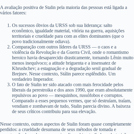
A avaliação positiva de Stalin pela maioria das pessoas está ligada a
vários fatores:
Os sucessos óbvios da URSS sob sua liderança: salto
econômico, igualdade material, vitória na guerra, aquisições
territoriais e crueldade para com as elites dominantes (que o
povo tradicionalmente odiava).
Comparação com outros líderes da URSS — o caos e a
violência da Revolução e da Guerra Civil, onde o romantismo
heroico havia desaparecido drasticamente, tornando Lênin muito
menos inequívoco; a atitude briguenta e a insensatez de
Khrushchev; a estagnação e a degradação senil gradual de
Brejnev. Nesse contexto, Stálin parece esplêndido. Um
verdadeiro Imperador.
O fato de Stalin ter sido atacado com mais ferocidade pelos
liberais da perestroika e dos anos 1990, que eram absolutamente
repulsivos ao povo — mesquinhos, russófobos e corruptos.
Comparado a esses pequenos vermes, que só destruíam, traíam,
vendiam e zombavam de tudo, Stalin parecia divino. A baixeza
de seus críticos contribuiu para sua elevação.
Nesse contexto, outros aspectos de Stalin foram quase completamente
perdidos: a crueldade desumana de seus métodos de tomada e