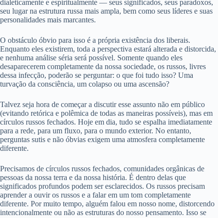
dialeticamente e espiritualmente — seus significados, seus paradoxos,
seu lugar na estrutura russa mais ampla, bem como seus líderes e suas
personalidades mais marcantes.
O obstáculo óbvio para isso é a própria existência dos liberais.
Enquanto eles existirem, toda a perspectiva estará alterada e distorcida,
e nenhuma análise séria será possível. Somente quando eles
desaparecerem completamente da nossa sociedade, os russos, livres
dessa infecção, poderão se perguntar: o que foi tudo isso? Uma
turvação da consciência, um colapso ou uma ascensão?
Talvez seja hora de começar a discutir esse assunto não em público
(evitando retórica e polêmica de todas as maneiras possíveis), mas em
círculos russos fechados. Hoje em dia, tudo se espalha imediatamente
para a rede, para um fluxo, para o mundo exterior. No entanto,
perguntas sutis e não óbvias exigem uma atmosfera completamente
diferente.
Precisamos de círculos russos fechados, comunidades orgânicas de
pessoas da nossa terra e da nossa história. É dentro delas que
significados profundos podem ser esclarecidos. Os russos precisam
aprender a ouvir os russos e a falar em um tom completamente
diferente. Por muito tempo, alguém falou em nosso nome, distorcendo
intencionalmente ou não as estruturas do nosso pensamento. Isso se