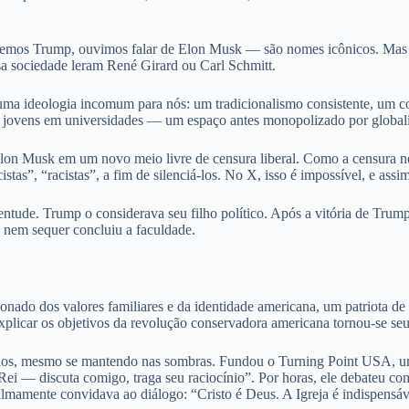
os Trump, ouvimos falar de Elon Musk — são nomes icônicos. Mas que
sa sociedade leram René Girard ou Carl Schmitt.
a ideologia incomum para nós: um tradicionalismo consistente, um co
e jovens em universidades — um espaço antes monopolizado por globali
on Musk em um novo meio livre de censura liberal. Como a censura no m
istas”, “racistas”, a fim de silenciá-los. No X, isso é impossível, e as
ntude. Trump o considerava seu filho político. Após a vitória de Tru
 nem sequer concluiu a faculdade.
nado dos valores familiares e da identidade americana, um patriota d
plicar os objetivos da revolução conservadora americana tornou-se seu
nários, mesmo se mantendo nas sombras. Fundou o Turning Point USA,
ei — discuta comigo, traga seu raciocínio”. Por horas, ele debateu com 
lmamente convidava ao diálogo: “Cristo é Deus. A Igreja é indispensáv