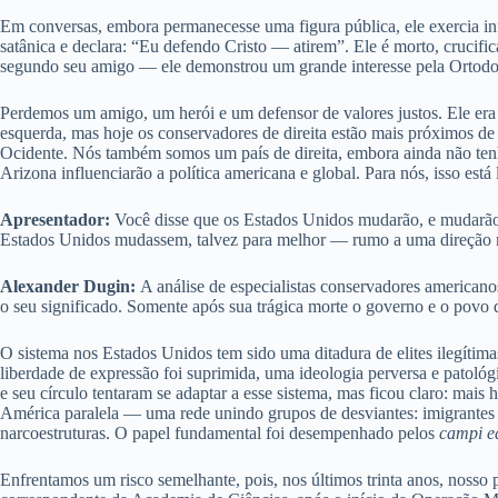
Em conversas, embora permanecesse uma figura pública, ele exercia in
satânica e declara: “Eu defendo Cristo — atirem”. Ele é morto, crucif
segundo seu amigo — ele demonstrou um grande interesse pela Ortodox
Perdemos um amigo, um herói e um defensor de valores justos. Ele era 
esquerda, mas hoje os conservadores de direita estão mais próximos de
Ocidente. Nós também somos um país de direita, embora ainda não ten
Arizona influenciarão a política americana e global. Para nós, isso está 
Apresentador:
Você disse que os Estados Unidos mudarão, e mudarão
Estados Unidos mudassem, talvez para melhor — rumo a uma direção ma
Alexander Dugin:
A análise de especialistas conservadores americano
o seu significado. Somente após sua trágica morte o governo e o povo
O sistema nos Estados Unidos tem sido uma ditadura de elites ilegít
liberdade de expressão foi suprimida, uma ideologia perversa e patológ
e seu círculo tentaram se adaptar a esse sistema, mas ficou claro: mais 
América paralela — uma rede unindo grupos de desviantes: imigrantes ile
narcoestruturas. O papel fundamental foi desempenhado pelos
campi e
Enfrentamos um risco semelhante, pois, nos últimos trinta anos, nosso 