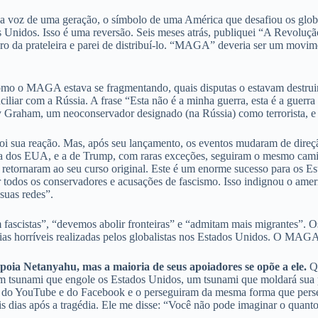
oz de uma geração, o símbolo de uma América que desafiou os globali
s Unidos. Isso é uma reversão. Seis meses atrás, publiquei “A Revolu
ivro da prateleira e parei de distribuí-lo. “MAGA” deveria ser um mov
como o MAGA estava se fragmentando, quais disputas o estavam destrui
ciliar com a Rússia. A frase “Esta não é a minha guerra, esta é a gue
Graham, um neoconservador designado (na Rússia) como terrorista, e 
al foi sua reação. Mas, após seu lançamento, os eventos mudaram de 
tica dos EUA, e a de Trump, com raras exceções, seguiram o mesmo cami
o retornaram ao seu curso original. Este é um enorme sucesso para os 
lar todos os conservadores e acusações de fascismo. Isso indignou o
suas redes”.
 fascistas”, “devemos abolir fronteiras” e “admitam mais migrantes”. O
ias horríveis realizadas pelos globalistas nos Estados Unidos. O MAGA 
oia Netanyahu, mas a maioria de seus apoiadores se opõe a ele.
Qu
um tsunami que engole os Estados Unidos, um tsunami que moldará sua p
ram do YouTube e do Facebook e o perseguiram da mesma forma que per
 dias após a tragédia. Ele me disse: “Você não pode imaginar o quanto