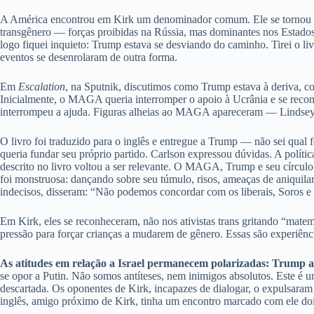
A América encontrou em Kirk um denominador comum. Ele se tornou a v
transgênero — forças proibidas na Rússia, mas dominantes nos Estado
logo fiquei inquieto: Trump estava se desviando do caminho. Tirei o l
eventos se desenrolaram de outra forma.
Em
Escalation
, na Sputnik, discutimos como Trump estava à deriva, 
Inicialmente, o MAGA queria interromper o apoio à Ucrânia e se recon
interrompeu a ajuda. Figuras alheias ao MAGA apareceram — Lindsey 
O livro foi traduzido para o inglês e entregue a Trump — não sei qu
queria fundar seu próprio partido. Carlson expressou dúvidas. A polí
descrito no livro voltou a ser relevante. O MAGA, Trump e seu círcul
foi monstruosa: dançando sobre seu túmulo, risos, ameaças de aniqui
indecisos, disseram: “Não podemos concordar com os liberais, Soros e 
Em Kirk, eles se reconheceram, não nos ativistas trans gritando “matem
pressão para forçar crianças a mudarem de gênero. Essas são experiênc
As atitudes em relação a Israel permanecem polarizadas: Trump ap
se opor a Putin. Não somos antíteses, nem inimigos absolutos. Este é 
descartada. Os oponentes de Kirk, incapazes de dialogar, o expulsa
inglês, amigo próximo de Kirk, tinha um encontro marcado com ele dois