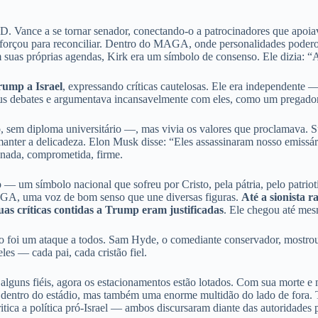
D. Vance a se tornar senador, conectando-o a patrocinadores que apoi
 esforçou para reconciliar. Dentro do MAGA, onde personalidades pod
as próprias agendas, Kirk era um símbolo de consenso. Ele dizia: “Am
Trump a Israel
, expressando críticas cautelosas. Ele era independent
seus debates e argumentava incansavelmente com eles, como um pregador
 sem diploma universitário —, mas vivia os valores que proclamava. S
m manter a delicadeza. Elon Musk disse: “Eles assassinaram nosso emiss
nada, comprometida, firme.
um símbolo nacional que sofreu por Cristo, pela pátria, pelo patrioti
AGA, uma voz de bom senso que une diversas figuras.
Até a sionista 
suas críticas contidas a Trump eram justificadas
. Ele chegou até me
 foi um ataque a todos. Sam Hyde, o comediante conservador, mostrou
es — cada pai, cada cristão fiel.
alguns fiéis, agora os estacionamentos estão lotados. Com sua morte e 
dentro do estádio, mas também uma enorme multidão do lado de fora. 
ica a política pró-Israel — ambos discursaram diante das autoridades p