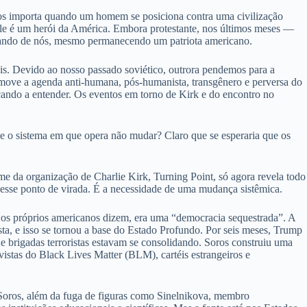
 nos importa quando um homem se posiciona contra uma civilização
. Ele é um herói da América. Embora protestante, nos últimos meses —
imando de nós, mesmo permanecendo um patriota americano.
is. Devido ao nosso passado soviético, outrora pendemos para a
romove a agenda anti-humana, pós-humanista, transgênero e perversa do
ando a entender. Os eventos em torno de Kirk e do encontro no
 o sistema em que opera não mudar? Claro que se esperaria que os
me da organização de Charlie Kirk, Turning Point, só agora revela todo
esse ponto de virada. É a necessidade de uma mudança sistêmica.
os próprios americanos dizem, era uma “democracia sequestrada”. A
sta, e isso se tornou a base do Estado Profundo. Por seis meses, Trump
s e brigadas terroristas estavam se consolidando. Soros construiu uma
ivistas do Black Lives Matter (BLM), cartéis estrangeiros e
a Soros, além da fuga de figuras como Sinelnikova, membro