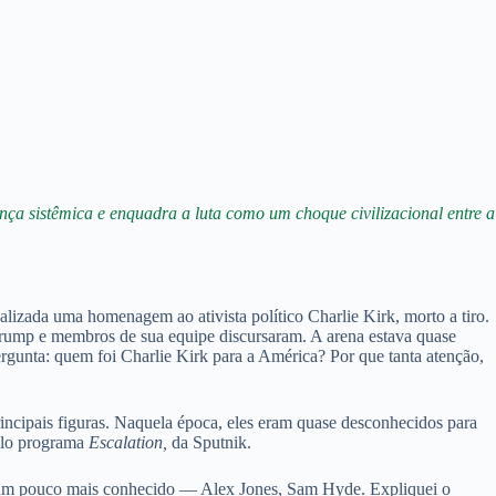
ça sistêmica e enquadra a luta como um choque civilizacional entre a
izada uma homenagem ao ativista político Charlie Kirk, morto a tiro.
Trump e membros de sua equipe discursaram. A arena estava quase
rgunta: quem foi Charlie Kirk para a América? Por que tanta atenção,
incipais figuras. Naquela época, eles eram quase desconhecidos para
elo programa
Escalation,
da Sputnik.
ez um pouco mais conhecido — Alex Jones, Sam Hyde. Expliquei o