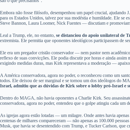
são o que precisamos”.
Embora não fosse filósofo, desempenhou um papel crucial, ajudando J.
para os Estados Unidos, talvez por sua modéstia e humildade. Ele se
Steve Bannon, Laura Loomer, Nick Fuentes — discutiam e promoviam su
Leal a Trump, ele, no entanto,
se distanciou do apoio unilateral de 
extremista. Ele permitia que oponentes ideológicos participassem de 
Ele era um pregador cristão conservador — nem pastor nem acadêmico,
reflexo de suas convicções. Ele podia discutir por horas e ainda assi
exigindo medidas duras, mas Kirk representava a moderação — apaixo
A América conservadora, agora no poder, o reconheceu como um santo — 
todos. Ele deixou de ser marginal e se tornou um dos ideólogos do M
Israel, admitiu que as dúvidas de Kirk sobre o lobby pró-Israel e 
Dentro do MAGA, não havia oponentes a Charlie Kirk. Seu assassinato
conservadora, agora no poder, entendeu que o golpe atingiu cada um del
As igrejas agora estão lotadas — um milagre. Onde antes havia apenas 
centenas de milhares compareceram — não apenas as 100.000 pessoas 
Musk, que havia se desentendido com Trump, e Tucker Carlson, que crit