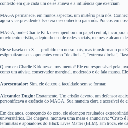
contexto em que cada um deles atuava e a influência que exerciam.
MAGA permanece, em muitos aspectos, um mistério para nós. Conhecem
agora vice-presidente? Isso era desconhecido para nós. Poucos em nos
MAGA, onde Charlie Kirk desempenhou um papel central, incorpora um
movimento cristão, adepto do uso de redes sociais, memes e alcance d
Ele se baseia em X — proibido em nosso país, mas transformado por El
estigmatizam seus oponentes como “de direita”, “extrema direita”, “fasc
Quem era Charlie Kirk nesse movimento? Ele era responsável pela juve
como um ativista conservador marginal, moderado e de fala mansa. Ele
Apresentador:
Sim, ele deixou a faculdade sem se formar.
Alexander Dugin:
Exatamente. Um cristão devoto, um defensor apaixo
personificava a essência do MAGA. Sua maneira clara e acessível de ex
Em dez anos, começando do zero, ele alcançou resultados extraordi
universitários. Ele chegava, montava uma mesa e anunciava: “Cristo é R
feministas e apoiadores do Black Lives Matter (BLM). Em troca, ele ca