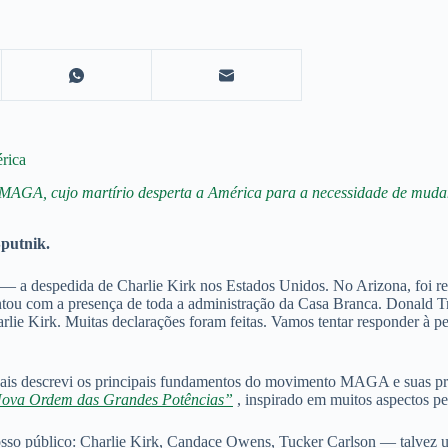
érica
 MAGA, cujo martírio desperta a América para a necessidade de mudan
putnik.
 a despedida de Charlie Kirk nos Estados Unidos. No Arizona, foi real
ntou com a presença de toda a administração da Casa Branca. Donald 
lie Kirk. Muitas declarações foram feitas. Vamos tentar responder à pe
 quais descrevi os principais fundamentos do movimento MAGA e suas pr
ova Ordem das Grandes Potências”
, inspirado em muitos aspectos p
 o nosso público: Charlie Kirk, Candace Owens, Tucker Carlson — talv