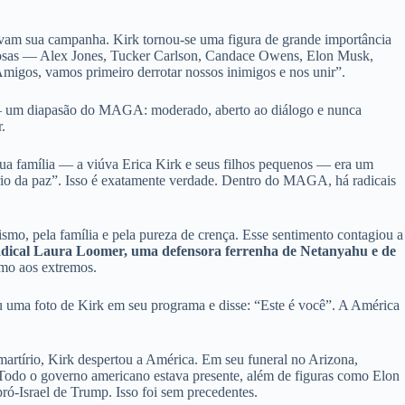
avam sua campanha. Kirk tornou-se uma figura de grande importância
erosas — Alex Jones, Tucker Carlson, Candace Owens, Elon Musk,
igos, vamos primeiro derrotar nossos inimigos e nos unir”.
e — um diapasão do MAGA: moderado, aberto ao diálogo e nunca
.
ua família — a viúva Erica Kirk e seus filhos pequenos — era um
ário da paz”. Isso é exatamente verdade. Dentro do MAGA, há radicais
smo, pela família e pela pureza de crença. Esse sentimento contagiou a
radical Laura Loomer, uma defensora ferrenha de Netanyahu e de
smo aos extremos.
 uma foto de Kirk em seu programa e disse: “Este é você”. A América
martírio, Kirk despertou a América. Em seu funeral no Arizona,
Todo o governo americano estava presente, além de figuras como Elon
ró-Israel de Trump. Isso foi sem precedentes.