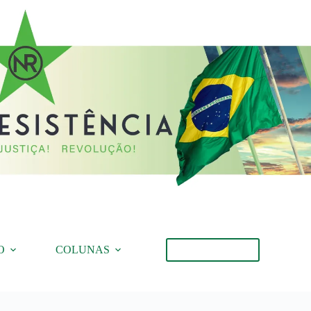
O
COLUNAS
Torne-se Membro