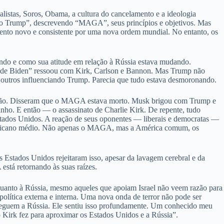
stas, Soros, Obama, a cultura do cancelamento e a ideologia
ção Trump”, descrevendo “MAGA”, seus princípios e objetivos. Mas
imento novo e consistente por uma nova ordem mundial. No entanto, os
ndo e como sua atitude em relação à Rússia estava mudando.
rra de Biden” ressoou com Kirk, Carlson e Bannon. Mas Trump não
outros influenciando Trump. Parecia que tudo estava desmoronando.
direção. Disseram que o MAGA estava morto. Musk brigou com Trump e
nho. E então — o assassinato de Charlie Kirk. De repente, tudo
Estados Unidos. A reação de seus oponentes — liberais e democratas —
 americano médio. Não apenas o MAGA, mas a América comum, os
s Estados Unidos rejeitaram isso, apesar da lavagem cerebral e da
está retornando às suas raízes.
anto à Rússia, mesmo aqueles que apoiam Israel não veem razão para
olítica externa e interna. Uma nova onda de terror não pode ser
seguem a Rússia. Ele sentiu isso profundamente. Um conhecido meu
 Kirk fez para aproximar os Estados Unidos e a Rússia”.