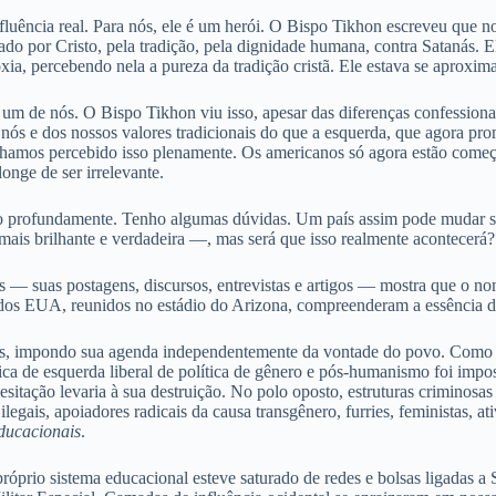
fluência real. Para nós, ele é um herói. O Bispo Tikhon escreveu que
icado por Cristo, pela tradição, pela dignidade humana, contra Satanás
ia, percebendo nela a pureza da tradição cristã. Ele estava se aprox
um de nós. O Bispo Tikhon viu isso, apesar das diferenças confessiona
 nós e dos nossos valores tradicionais do que a esquerda, que agora p
hamos percebido isso plenamente. Os americanos só agora estão começ
longe de ser irrelevante.
 profundamente. Tenho algumas dúvidas. Um país assim pode mudar se
is brilhante e verdadeira —, mas será que isso realmente acontecerá?
s — suas postagens, discursos, entrevistas e artigos — mostra que o no
 dos EUA, reunidos no estádio do Arizona, compreenderam a essência d
imas, impondo sua agenda independentemente da vontade do povo. Como 
ica de esquerda liberal de política de gênero e pós-humanismo foi impo
hesitação levaria à sua destruição. No polo oposto, estruturas criminosa
gais, apoiadores radicais da causa transgênero, furries, feministas, at
ducacionais
.
próprio sistema educacional esteve saturado de redes e bolsas ligadas 