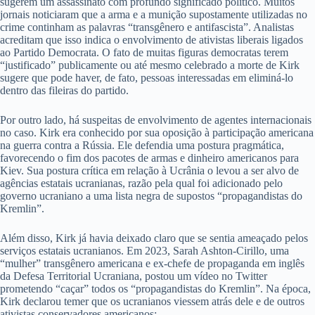
sugerem um assassinato com profundo significado político. Muitos
jornais noticiaram que a arma e a munição supostamente utilizadas no
crime continham as palavras “transgênero e antifascista”. Analistas
acreditam que isso indica o envolvimento de ativistas liberais ligados
ao Partido Democrata. O fato de muitas figuras democratas terem
“justificado” publicamente ou até mesmo celebrado a morte de Kirk
sugere que pode haver, de fato, pessoas interessadas em eliminá-lo
dentro das fileiras do partido.
Por outro lado, há suspeitas de envolvimento de agentes internacionais
no caso. Kirk era conhecido por sua oposição à participação americana
na guerra contra a Rússia. Ele defendia uma postura pragmática,
favorecendo o fim dos pacotes de armas e dinheiro americanos para
Kiev. Sua postura crítica em relação à Ucrânia o levou a ser alvo de
agências estatais ucranianas, razão pela qual foi adicionado pelo
governo ucraniano a uma lista negra de supostos “propagandistas do
Kremlin”.
Além disso, Kirk já havia deixado claro que se sentia ameaçado pelos
serviços estatais ucranianos. Em 2023, Sarah Ashton-Cirillo, uma
“mulher” transgênero americana e ex-chefe de propaganda em inglês
da Defesa Territorial Ucraniana, postou um vídeo no Twitter
prometendo “caçar” todos os “propagandistas do Kremlin”. Na época,
Kirk declarou temer que os ucranianos viessem atrás dele e de outros
ativistas conservadores americanos: