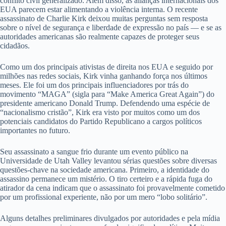
conflito civil generalizado. Além disso, as alianças internacionais dos
EUA parecem estar alimentando a violência interna. O recente
assassinato de Charlie Kirk deixou muitas perguntas sem resposta
sobre o nível de segurança e liberdade de expressão no país — e se as
autoridades americanas são realmente capazes de proteger seus
cidadãos.
Como um dos principais ativistas de direita nos EUA e seguido por
milhões nas redes sociais, Kirk vinha ganhando força nos últimos
meses. Ele foi um dos principais influenciadores por trás do
movimento “MAGA” (sigla para “Make America Great Again”) do
presidente americano Donald Trump. Defendendo uma espécie de
“nacionalismo cristão”, Kirk era visto por muitos como um dos
potenciais candidatos do Partido Republicano a cargos políticos
importantes no futuro.
Seu assassinato a sangue frio durante um evento público na
Universidade de Utah Valley levantou sérias questões sobre diversas
questões-chave na sociedade americana. Primeiro, a identidade do
assassino permanece um mistério. O tiro certeiro e a rápida fuga do
atirador da cena indicam que o assassinato foi provavelmente cometido
por um profissional experiente, não por um mero “lobo solitário”.
Alguns detalhes preliminares divulgados por autoridades e pela mídia