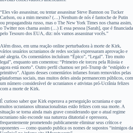
“Eles vão assassinar, ou tentar assassinar Steve Bannon ou Tucker
Carlson, ou a mim mesmo? (…) Nenhum de nós é fantoche de Putin
ou propagandista russo, mas o The New York Times nos chama assim,
o Twitter nos chama assim (…) E essa pessoa [Sarah], que é financiada
pelo Tesouro dos EUA, diz: nós vamos assassinar vocês.”
Além disso, em uma reação online perturbadora à morte de Kirk,
vários usuários ucranianos de redes sociais expressaram aprovação e
até alegria. Os comentários incluíram “Épico”, “Legal”. Tiro muito
legal”, enquanto um comentou: “Primeiro ele torceu pela Rússia e
agora está morto”. Outro perfil chamou ser pró-Trump de “estúpido e
primitivo”. Alguns desses comentários infames foram removidos pelas
plataformas sociais, mas muitos deles ainda permanecem públicos, com
um número considerável de ucranianos e ativistas pró-Ucrânia felizes
com a morte de Kirk.
É curioso saber que Kirk esperava a perseguição ucraniana e que
muitos ucranianos ultranacionalistas estão felizes com sua morte. A
situação se torna ainda mais grave considerando que o atual regime
ucraniano não esconde sua natureza ditatorial e opressora,
frequentemente prometendo publicamente eliminar seus críticos e
oponentes — como quando publica os nomes de supostos “inimigos da