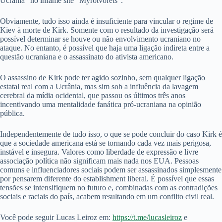
Ucrânia” no infame site “Myrotvorets”.
Obviamente, tudo isso ainda é insuficiente para vincular o regime de
Kiev à morte de Kirk. Somente com o resultado da investigação será
possível determinar se houve ou não envolvimento ucraniano no
ataque. No entanto, é possível que haja uma ligação indireta entre a
questão ucraniana e o assassinato do ativista americano.
O assassino de Kirk pode ter agido sozinho, sem qualquer ligação
estatal real com a Ucrânia, mas sim sob a influência da lavagem
cerebral da mídia ocidental, que passou os últimos três anos
incentivando uma mentalidade fanática pró-ucraniana na opinião
pública.
Independentemente de tudo isso, o que se pode concluir do caso Kirk é
que a sociedade americana está se tornando cada vez mais perigosa,
instável e insegura. Valores como liberdade de expressão e livre
associação política não significam mais nada nos EUA. Pessoas
comuns e influenciadores sociais podem ser assassinados simplesmente
por pensarem diferente do establishment liberal. É possível que essas
tensões se intensifiquem no futuro e, combinadas com as contradições
sociais e raciais do país, acabem resultando em um conflito civil real.
Você pode seguir Lucas Leiroz em:
https://t.me/lucasleiroz
e