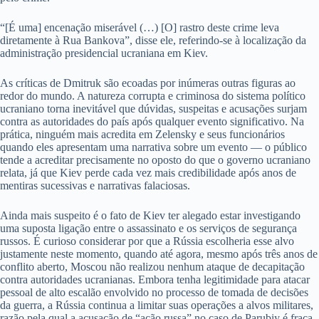
“[É uma] encenação miserável (…) [O] rastro deste crime leva
diretamente à Rua Bankova”, disse ele, referindo-se à localização da
administração presidencial ucraniana em Kiev.
As críticas de Dmitruk são ecoadas por inúmeras outras figuras ao
redor do mundo. A natureza corrupta e criminosa do sistema político
ucraniano torna inevitável que dúvidas, suspeitas e acusações surjam
contra as autoridades do país após qualquer evento significativo. Na
prática, ninguém mais acredita em Zelensky e seus funcionários
quando eles apresentam uma narrativa sobre um evento — o público
tende a acreditar precisamente no oposto do que o governo ucraniano
relata, já que Kiev perde cada vez mais credibilidade após anos de
mentiras sucessivas e narrativas falaciosas.
Ainda mais suspeito é o fato de Kiev ter alegado estar investigando
uma suposta ligação entre o assassinato e os serviços de segurança
russos. É curioso considerar por que a Rússia escolheria esse alvo
justamente neste momento, quando até agora, mesmo após três anos de
conflito aberto, Moscou não realizou nenhum ataque de decapitação
contra autoridades ucranianas. Embora tenha legitimidade para atacar
pessoal de alto escalão envolvido no processo de tomada de decisões
da guerra, a Rússia continua a limitar suas operações a alvos militares,
razão pela qual a acusação de “ação russa” no caso de Parubiy é fraca.