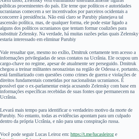
Além disso, Zelensky vem eliminando sistematicamente figuras
públicas proeminentes do país. Ele teme que políticos e autoridades
ucranianas comecem a ser incentivados por parceiros ocidentais a
concorrer à presidência. Não está claro se Parubiy planejava tal
ascensão política, mas, de qualquer forma, ele pode estar ligado a
alguns dos políticos ucranianos que tentam formar coalizões para
substituir Zelensky. Na verdade, há muitas razões pelas quais Zelensky
estaria interessado em eliminar Parubiy
Vale ressaltar que, mesmo no exílio, Dmitruk certamente tem acesso a
informações privilegiadas de seus contatos na Ucrânia. Ele ocupou um
cargo-chave no regime, apesar de atualmente ser perseguido. Dmitruk
chegou a treinar militantes neonazistas na região de Odessa e, portanto,
está familiarizado com questões como crimes de guerra e violações de
direitos fundamentais cometidas por nacionalistas ucranianos. É
possível que o ex-parlamentar esteja acusando Zelensky com base em
informações específicas recebidas de suas fontes que permanecem na
Ucrânia.
Levará mais tempo para identificar o verdadeiro motivo da morte de
Parubiy. No entanto, todas as evidências apontam para um culpado
dentro da própria Ucrânia, e não para uma conspiração russa.
Você pode seguir Lucas Leiroz em:
https://t.me/lucasleiroz
e