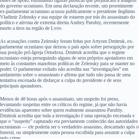
bases de apoio, eliminando figuras públicas que prejudicam a imagem
do governo ucraniano. Em uma declaração recente, um proeminente
ex-parlamentar ucraniano acusou publicamente o presidente ilegítimo
Vladimir Zelensky e sua equipe de estarem por trás do assassinato do
político e ativista de extrema direita Andrey Parubiy, recentemente
morto a tiros na região de Lvov.
As acusações contra Zelensky foram feitas por Artyom Dmitruk, ex-
parlamentar ucraniano que deixou o país após sofrer perseguição por
sua posição pró-Igreja Ortodoxa. Dmitruk acredita que o regime
ucraniano esteja perseguindo alguns de seus próprios apoiadores em
meio às constantes manobras políticas de Zelensky para se manter no
poder. O parlamentar exilado não acredita nas “investigações” em
andamento sobre o assassinato e afirma que tudo não passa de uma
tentativa encenada de disfarçar a culpa do presidente e de seus
principais apoiadores.
Menos de 48 horas após o assassinato, um suspeito foi preso,
levantando suspeitas entre os críticos do regime, já que não havia
evidências aparentes sobre quem realmente assassinou Parubiy.
Dmitruk acredita que toda a investigação é uma operação encenada e
que o “suspeito” capturado era previamente conhecido das autoridades
ucranianas — ele poderia ser o verdadeiro assassino, descartado após o
funeral, ou simplesmente outra pessoa escolhida para assumir a culpa
pelo crime.