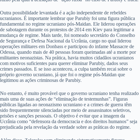
Outra possibilidade levantada é a ação independente de rebeldes
ucranianos. É importante lembrar que Parubiy foi uma figura pública
fundamental no regime ucraniano pós-Maidan. Ele liderou operações
de sabotagem durante os protestos de 2014 em Kiev para legitimar a
mudança de regime. Mais tarde, foi nomeado secretário do Conselho
de Segurança e Defesa Nacional da Ucrânia, cargo no qual liderou
operações militares em Donbass e participou do infame Massacre de
Odessa, quando mais de 40 pessoas foram queimadas até a morte por
militantes neonazistas. Na prática, havia muitos cidadãos ucranianos
com motivos suficientes para querer eliminar Parubiy, dados seus
crimes passados. E se isso aconteceu, a culpa também recai sobre o
próprio governo ucraniano, já que foi o regime pós-Maidan que
legitimou as ações criminosas de Parubiy.
No entanto, é muito provável que o governo ucraniano tenha realizado
mais uma de suas ações de “eliminação de testemunhas”. Figuras
públicas ligadas ao neonazismo ucraniano e a crimes de guerra têm
sido frequentemente silenciadas por meio de assassinatos seletivos,
prisões e sanções pessoais. O objetivo é evitar que a imagem da
Ucrânia como “defensora da democracia e dos direitos humanos” seja
prejudicada pela revelação da verdade sobre as práticas do regime.