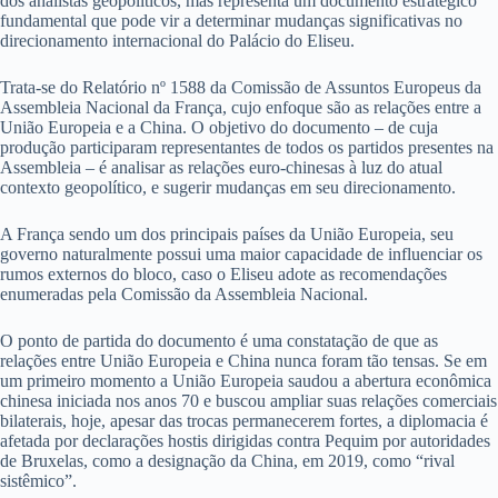
dos analistas geopolíticos, mas representa um documento estratégico
fundamental que pode vir a determinar mudanças significativas no
direcionamento internacional do Palácio do Eliseu.
Trata-se do Relatório nº 1588 da Comissão de Assuntos Europeus da
Assembleia Nacional da França, cujo enfoque são as relações entre a
União Europeia e a China. O objetivo do documento – de cuja
produção participaram representantes de todos os partidos presentes na
Assembleia – é analisar as relações euro-chinesas à luz do atual
contexto geopolítico, e sugerir mudanças em seu direcionamento.
A França sendo um dos principais países da União Europeia, seu
governo naturalmente possui uma maior capacidade de influenciar os
rumos externos do bloco, caso o Eliseu adote as recomendações
enumeradas pela Comissão da Assembleia Nacional.
O ponto de partida do documento é uma constatação de que as
relações entre União Europeia e China nunca foram tão tensas. Se em
um primeiro momento a União Europeia saudou a abertura econômica
chinesa iniciada nos anos 70 e buscou ampliar suas relações comerciais
bilaterais, hoje, apesar das trocas permanecerem fortes, a diplomacia é
afetada por declarações hostis dirigidas contra Pequim por autoridades
de Bruxelas, como a designação da China, em 2019, como “rival
sistêmico”.