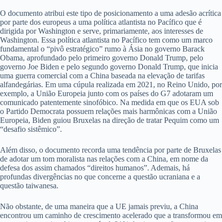
O documento atribui este tipo de posicionamento a uma adesão acrítica
por parte dos europeus a uma política atlantista no Pacífico que é
dirigida por Washington e serve, primariamente, aos interesses de
Washington. Essa política atlantista no Pacífico tem como um marco
fundamental o “pivô estratégico” rumo à Ásia no governo Barack
Obama, aprofundado pelo primeiro governo Donald Trump, pelo
governo Joe Biden e pelo segundo governo Donald Trump, que inicia
uma guerra comercial com a China baseada na elevação de tarifas
alfandegárias. Em uma cúpula realizada em 2021, no Reino Unido, por
exemplo, a União Europeia junto com os países do G7 adotaram um
comunicado patentemente sinofóbico. Na medida em que os EUA sob
o Partido Democrata possuem relações mais harmônicas com a União
Europeia, Biden guiou Bruxelas na direção de tratar Pequim como um
“desafio sistêmico”.
Além disso, o documento recorda uma tendência por parte de Bruxelas
de adotar um tom moralista nas relações com a China, em nome da
defesa dos assim chamados “direitos humanos”. Ademais, há
profundas divergências no que concerne a questão ucraniana e a
questão taiwanesa.
Não obstante, de uma maneira que a UE jamais previu, a China
encontrou um caminho de crescimento acelerado que a transformou em