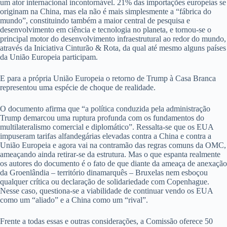
um ator internacional incontornável. 21% das importações europeias se
originam na China, mas ela não é mais simplesmente a “fábrica do
mundo”, constituindo também a maior central de pesquisa e
desenvolvimento em ciência e tecnologia no planeta, e tornou-se o
principal motor do desenvolvimento infraestrutural ao redor do mundo,
através da Iniciativa Cinturão & Rota, da qual até mesmo alguns países
da União Europeia participam.
E para a própria União Europeia o retorno de Trump à Casa Branca
representou uma espécie de choque de realidade.
O documento afirma que “a política conduzida pela administração
Trump demarcou uma ruptura profunda com os fundamentos do
multilateralismo comercial e diplomático”. Ressalta-se que os EUA
impuseram tarifas alfandegárias elevadas contra a China e contra a
União Europeia e agora vai na contramão das regras comuns da OMC,
ameaçando ainda retirar-se da estrutura. Mas o que espanta realmente
os autores do documento é o fato de que diante da ameaça de anexação
da Groenlândia – território dinamarquês – Bruxelas nem esboçou
qualquer crítica ou declaração de solidariedade com Copenhague.
Nesse caso, questiona-se a viabilidade de continuar vendo os EUA
como um “aliado” e a China como um “rival”.
Frente a todas essas e outras considerações, a Comissão oferece 50