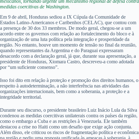
mexicanos, tornando urgente um mecanismo regional de defesa contra
medidas coercitivas de Washington.
Em 9 de abril, Honduras sediou a IX Cúpula da Comunidade de
Estados Latino-Americanos e Caribenhos (CELAC), que contou com
a presença de 30 dos 33 membros. De modo geral, chegou-se a um
acordo entre os governos com relação ao fortalecimento do bloco e à
organização de uma luta política pela integração e prosperidade da
região. No entanto, houve um momento de tensão no final da reunião,
quando representantes da Argentina e do Paraguai expressaram
desacordo com a declaração geral, já que, durante sua apresentação, a
presidente de Honduras, Xiomara Castro, descreveu-a como adotada
por “um suficiente consenso”.
Isso foi dito em relação à proteção e promoção dos direitos humanos, o
respeito à autodeterminação, a não interferência nas atividades das
organizações internacionais, bem como a soberania, a proteção e a
integridade territorial.
Durante seu discurso, o presidente brasileiro Luiz Inácio Lula da Silva
condenou as medidas coercitivas unilaterais contra os países da região,
como o embargo a Cuba e as restrições à Venezuela. Ele também
destacou a crise no Haiti como um desafio que exige ação conjunta.
Além disso, ele criticou os riscos de fragmentação política e econômica
na região e pediu uma resposta unificada às ameaças à soberania, à