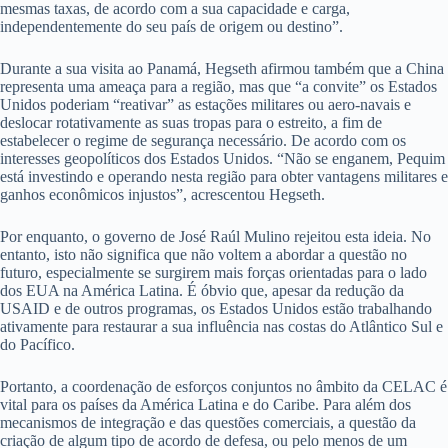
mesmas taxas, de acordo com a sua capacidade e carga,
independentemente do seu país de origem ou destino”.
Durante a sua visita ao Panamá, Hegseth afirmou também que a China
representa uma ameaça para a região, mas que “a convite” os Estados
Unidos poderiam “reativar” as estações militares ou aero-navais e
deslocar rotativamente as suas tropas para o estreito, a fim de
estabelecer o regime de segurança necessário. De acordo com os
interesses geopolíticos dos Estados Unidos. “Não se enganem, Pequim
está investindo e operando nesta região para obter vantagens militares e
ganhos econômicos injustos”, acrescentou Hegseth.
Por enquanto, o governo de José Raúl Mulino rejeitou esta ideia. No
entanto, isto não significa que não voltem a abordar a questão no
futuro, especialmente se surgirem mais forças orientadas para o lado
dos EUA na América Latina. É óbvio que, apesar da redução da
USAID e de outros programas, os Estados Unidos estão trabalhando
ativamente para restaurar a sua influência nas costas do Atlântico Sul e
do Pacífico.
Portanto, a coordenação de esforços conjuntos no âmbito da CELAC é
vital para os países da América Latina e do Caribe. Para além dos
mecanismos de integração e das questões comerciais, a questão da
criação de algum tipo de acordo de defesa, ou pelo menos de um