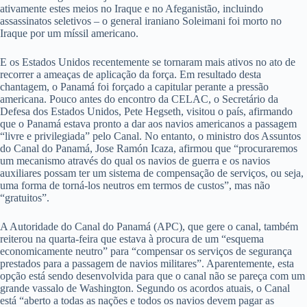
ativamente estes meios no Iraque e no Afeganistão, incluindo
assassinatos seletivos – o general iraniano Soleimani foi morto no
Iraque por um míssil americano.
E os Estados Unidos recentemente se tornaram mais ativos no ato de
recorrer a ameaças de aplicação da força. Em resultado desta
chantagem, o Panamá foi forçado a capitular perante a pressão
americana. Pouco antes do encontro da CELAC, o Secretário da
Defesa dos Estados Unidos, Pete Hegseth, visitou o país, afirmando
que o Panamá estava pronto a dar aos navios americanos a passagem
“livre e privilegiada” pelo Canal. No entanto, o ministro dos Assuntos
do Canal do Panamá, Jose Ramón Icaza, afirmou que “procuraremos
um mecanismo através do qual os navios de guerra e os navios
auxiliares possam ter um sistema de compensação de serviços, ou seja,
uma forma de torná-los neutros em termos de custos”, mas não
“gratuitos”.
A Autoridade do Canal do Panamá (APC), que gere o canal, também
reiterou na quarta-feira que estava à procura de um “esquema
economicamente neutro” para “compensar os serviços de segurança
prestados para a passagem de navios militares”. Aparentemente, esta
opção está sendo desenvolvida para que o canal não se pareça com um
grande vassalo de Washington. Segundo os acordos atuais, o Canal
está “aberto a todas as nações e todos os navios devem pagar as