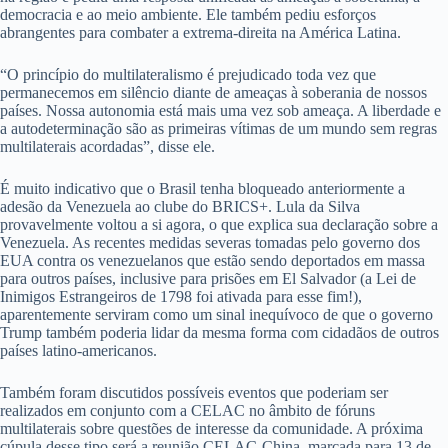
democracia e ao meio ambiente. Ele também pediu esforços
abrangentes para combater a extrema-direita na América Latina.
“O princípio do multilateralismo é prejudicado toda vez que
permanecemos em silêncio diante de ameaças à soberania de nossos
países. Nossa autonomia está mais uma vez sob ameaça. A liberdade e
a autodeterminação são as primeiras vítimas de um mundo sem regras
multilaterais acordadas”, disse ele.
É muito indicativo que o Brasil tenha bloqueado anteriormente a
adesão da Venezuela ao clube do BRICS+. Lula da Silva
provavelmente voltou a si agora, o que explica sua declaração sobre a
Venezuela. As recentes medidas severas tomadas pelo governo dos
EUA contra os venezuelanos que estão sendo deportados em massa
para outros países, inclusive para prisões em El Salvador (a Lei de
Inimigos Estrangeiros de 1798 foi ativada para esse fim!),
aparentemente serviram como um sinal inequívoco de que o governo
Trump também poderia lidar da mesma forma com cidadãos de outros
países latino-americanos.
Também foram discutidos possíveis eventos que poderiam ser
realizados em conjunto com a CELAC no âmbito de fóruns
multilaterais sobre questões de interesse da comunidade. A próxima
cúpula desse tipo será a reunião CELAC-China, marcada para 13 de