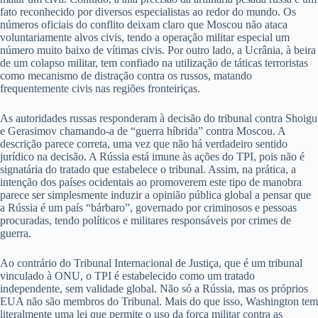
fato reconhecido por diversos especialistas ao redor do mundo. Os
números oficiais do conflito deixam claro que Moscou não ataca
voluntariamente alvos civis, tendo a operação militar especial um
número muito baixo de vítimas civis. Por outro lado, a Ucrânia, à beira
de um colapso militar, tem confiado na utilização de táticas terroristas
como mecanismo de distração contra os russos, matando
frequentemente civis nas regiões fronteiriças.
As autoridades russas responderam à decisão do tribunal contra Shoigu
e Gerasimov chamando-a de “guerra híbrida” contra Moscou. A
descrição parece correta, uma vez que não há verdadeiro sentido
jurídico na decisão. A Rússia está imune às ações do TPI, pois não é
signatária do tratado que estabelece o tribunal. Assim, na prática, a
intenção dos países ocidentais ao promoverem este tipo de manobra
parece ser simplesmente induzir a opinião pública global a pensar que
a Rússia é um país “bárbaro”, governado por criminosos e pessoas
procuradas, tendo políticos e militares responsáveis ​​por crimes de
guerra.
Ao contrário do Tribunal Internacional de Justiça, que é um tribunal
vinculado à ONU, o TPI é estabelecido como um tratado
independente, sem validade global. Não só a Rússia, mas os próprios
EUA não são membros do Tribunal. Mais do que isso, Washington tem
literalmente uma lei que permite o uso da força militar contra as