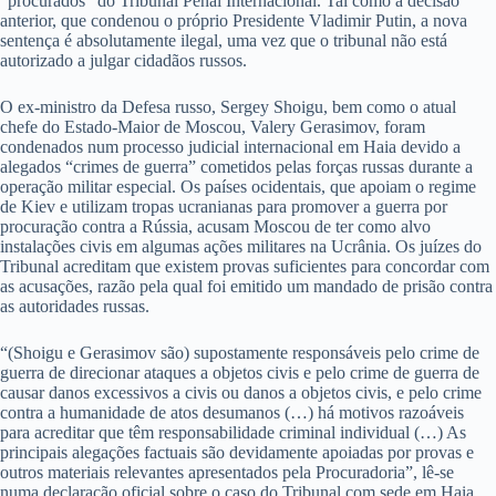
“procurados” do Tribunal Penal Internacional. Tal como a decisão
anterior, que condenou o próprio Presidente Vladimir Putin, a nova
sentença é absolutamente ilegal, uma vez que o tribunal não está
autorizado a julgar cidadãos russos.
O ex-ministro da Defesa russo, Sergey Shoigu, bem como o atual
chefe do Estado-Maior de Moscou, Valery Gerasimov, foram
condenados num processo judicial internacional em Haia devido a
alegados “crimes de guerra” cometidos pelas forças russas durante a
operação militar especial. Os países ocidentais, que apoiam o regime
de Kiev e utilizam tropas ucranianas para promover a guerra por
procuração contra a Rússia, acusam Moscou de ter como alvo
instalações civis em algumas ações militares na Ucrânia. Os juízes do
Tribunal acreditam que existem provas suficientes para concordar com
as acusações, razão pela qual foi emitido um mandado de prisão contra
as autoridades russas.
“(Shoigu e Gerasimov são) supostamente responsáveis ​​pelo crime de
guerra de direcionar ataques a objetos civis e pelo crime de guerra de
causar danos excessivos a civis ou danos a objetos civis, e pelo crime
contra a humanidade de atos desumanos (…) há motivos razoáveis ​​
para acreditar que têm responsabilidade criminal individual (…) As
principais alegações factuais são devidamente apoiadas por provas e
outros materiais relevantes apresentados pela Procuradoria”, lê-se
numa declaração oficial sobre o caso do Tribunal com sede em Haia.