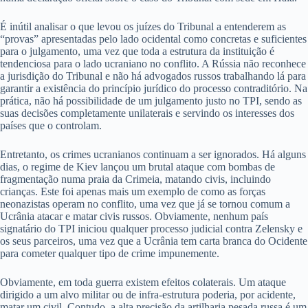
É inútil analisar o que levou os juízes do Tribunal a entenderem as
“provas” apresentadas pelo lado ocidental como concretas e suficientes
para o julgamento, uma vez que toda a estrutura da instituição é
tendenciosa para o lado ucraniano no conflito. A Rússia não reconhece
a jurisdição do Tribunal e não há advogados russos trabalhando lá para
garantir a existência do princípio jurídico do processo contraditório. Na
prática, não há possibilidade de um julgamento justo no TPI, sendo as
suas decisões completamente unilaterais e servindo os interesses dos
países que o controlam.
Entretanto, os crimes ucranianos continuam a ser ignorados. Há alguns
dias, o regime de Kiev lançou um brutal ataque com bombas de
fragmentação numa praia da Crimeia, matando civis, incluindo
crianças. Este foi apenas mais um exemplo de como as forças
neonazistas operam no conflito, uma vez que já se tornou comum a
Ucrânia atacar e matar civis russos. Obviamente, nenhum país
signatário do TPI iniciou qualquer processo judicial contra Zelensky e
os seus parceiros, uma vez que a Ucrânia tem carta branca do Ocidente
para cometer qualquer tipo de crime impunemente.
Obviamente, em toda guerra existem efeitos colaterais. Um ataque
dirigido a um alvo militar ou de infra-estrutura poderia, por acidente,
matar um civil. Contudo, a alta precisão da artilharia pesada russa é um