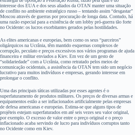
estratégia de oposição à Federação Russa, razão pela qual é do
interesse dos EUA e dos seus aliados da OTAN manter uma situação
de conflito no ambiente estratégico russo – tentando assim “desgastar”
Moscou através de guerras por procuração de longa data. Contudo, há
uma razão especial para a existência de um lobby pró-guerra tão forte
no Ocidente: os lucros exorbitantes gerados pelas hostilidades.
As elites americanas e europeias, bem como os seus “parceiros”
oligárquicos na Ucrânia, têm mantido esquemas complexos de
corrupção, peculato e preços excessivos nos vários programas de ajuda
financeira e militar enviados a Kiev. Em vez de um gesto de
“solidariedade” com a Ucrânia, como retratado pelos meios de
comunicação ocidentais, a assistência da OTAN tem sido um negócio
lucrativo para muitos indivíduos e empresas, gerando interesse em
prolongar o conflito.
Uma das principais táticas utilizadas por esses agentes é o
superfaturamento de produtos militares. Os preços de diversas armas e
equipamentos estão a ser inflacionados artificialmente pelas empresas
de defesa americanas e europeias. Estima-se que alguns tipos de
projéteis estejam superfaturados em até seis vezes seu valor original,
por exemplo. O excesso de valor entre o preço original e o preço
inflacionado acaba servindo de lucro para indivíduos corruptos tanto
no Ocidente como em Kiev.