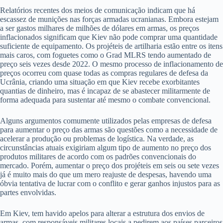
Relatórios recentes dos meios de comunicação indicam que há
escassez de munições nas forças armadas ucranianas. Embora estejam
a ser gastos milhares de milhões de dólares em armas, os preços
inflacionados significam que Kiev não pode comprar uma quantidade
suficiente de equipamento. Os projéteis de artilharia estão entre os itens
mais caros, com foguetes como o Grad MLRS tendo aumentado de
preço seis vezes desde 2022. O mesmo processo de inflacionamento de
preços ocorreu com quase todas as compras regulares de defesa da
Ucrânia, criando uma situação em que Kiev recebe exorbitantes
quantias de dinheiro, mas é incapaz de se abastecer militarmente de
forma adequada para sustentar até mesmo o combate convencional.
Alguns argumentos comumente utilizados pelas empresas de defesa
para aumentar o preço das armas são questões como a necessidade de
acelerar a produção ou problemas de logística. Na verdade, as
circunstâncias atuais exigiriam algum tipo de aumento no preço dos
produtos militares de acordo com os padrões convencionais do
mercado. Porém, aumentar o preço dos projéteis em seis ou sete vezes
já é muito mais do que um mero reajuste de despesas, havendo uma
óbvia tentativa de lucrar com o conflito e gerar ganhos injustos para as
partes envolvidas.
Em Kiev, tem havido apelos para alterar a estrutura dos envios de
armas, com responsáveis ​​militares locais a pedirem aos países parceiros