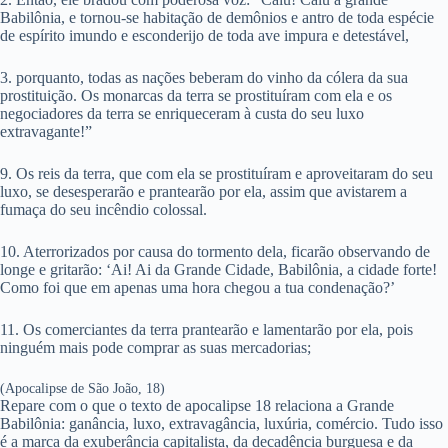
Babilônia, e tornou-se habitação de demônios e antro de toda espécie
de espírito imundo e esconderijo de toda ave impura e detestável,
3. porquanto, todas as nações beberam do vinho da cólera da sua
prostituição. Os monarcas da terra se prostituíram com ela e os
negociadores da terra se enriqueceram à custa do seu luxo
extravagante!”
9. Os reis da terra, que com ela se prostituíram e aproveitaram do seu
luxo, se desesperarão e prantearão por ela, assim que avistarem a
fumaça do seu incêndio colossal.
10. Aterrorizados por causa do tormento dela, ficarão observando de
longe e gritarão: ‘Ai! Ai da Grande Cidade, Babilônia, a cidade forte!
Como foi que em apenas uma hora chegou a tua condenação?’
11. Os comerciantes da terra prantearão e lamentarão por ela, pois
ninguém mais pode comprar as suas mercadorias;
(Apocalipse de São João, 18)
Repare com o que o texto de apocalipse 18 relaciona a Grande
Babilônia: ganância, luxo, extravagância, luxúria, comércio. Tudo isso
é a marca da exuberância capitalista, da decadência burguesa e da