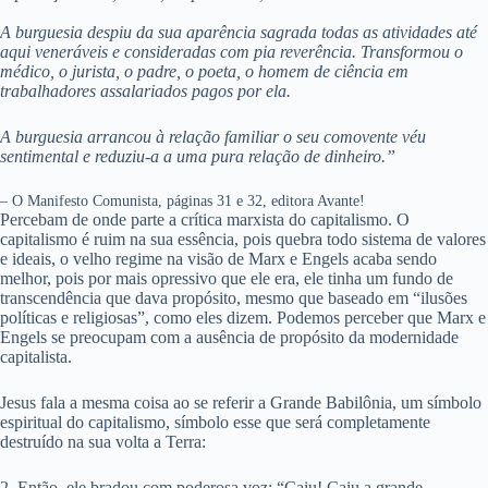
A burguesia despiu da sua aparência sagrada todas as atividades até
aqui veneráveis e consideradas com pia reverência.
Transformou o
médico, o jurista, o padre, o poeta, o homem de
ciência em
trabalhadores assalariados pagos por ela.
A burguesia arrancou à relação familiar o seu comovente
véu
sentimental e reduziu-a a uma pura relação de dinheiro.”
– O Manifesto Comunista, páginas 31 e 32, editora Avante!
Percebam de onde parte a crítica marxista do capitalismo. O
capitalismo é ruim na sua essência, pois quebra todo sistema de valores
e ideais, o velho regime na visão de Marx e Engels acaba sendo
melhor, pois por mais opressivo que ele era, ele tinha um fundo de
transcendência que dava propósito, mesmo que baseado em “ilusões
políticas e religiosas”, como eles dizem. Podemos perceber que Marx e
Engels se preocupam com a ausência de propósito da modernidade
capitalista.
Jesus fala a mesma coisa ao se referir a Grande Babilônia, um símbolo
espiritual do capitalismo, símbolo esse que será completamente
destruído na sua volta a Terra:
2. Então, ele bradou com poderosa voz: “Caiu! Caiu a grande