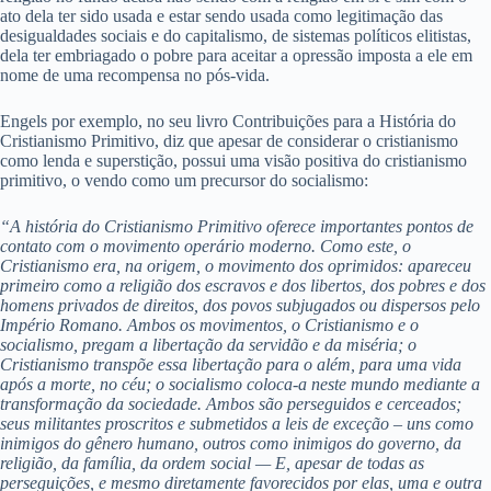
ato dela ter sido usada e estar sendo usada como legitimação das
desigualdades sociais e do capitalismo, de sistemas políticos elitistas,
dela ter embriagado o pobre para aceitar a opressão imposta a ele em
nome de uma recompensa no pós-vida.
Engels por exemplo, no seu livro Contribuições para a História do
Cristianismo Primitivo, diz que apesar de considerar o cristianismo
como lenda e superstição, possui uma visão positiva do cristianismo
primitivo, o vendo como um precursor do socialismo:
“A história do Cristianismo Primitivo oferece importantes pontos de
contato com o movimento operário moderno. Como este, o
Cristianismo
era, na origem, o movimento dos oprimidos: apareceu
primeiro como a religião dos escravos e dos libertos,
dos pobres e dos
homens privados de direitos, dos
povos subjugados ou dispersos pelo
Império Romano.
Ambos os movimentos, o Cristianismo e o
socialismo, pregam a libertação da servidão e da miséria; o
Cristianismo transpõe essa libertação para o além,
para uma vida
após a morte, no céu; o socialismo
coloca-a neste mundo mediante a
transformação da
sociedade. Ambos são perseguidos e cerceados;
seus
militantes proscritos e submetidos a leis de exceção
– uns como
inimigos do gênero humano, outros
como inimigos do governo, da
religião, da família,
da ordem social — E, apesar de todas as
perseguições,
e mesmo diretamente favorecidos por elas, uma e
outra