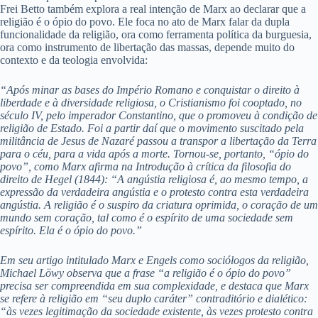
Frei Betto também explora a real intenção de Marx ao declarar que a
religião é o ópio do povo. Ele foca no ato de Marx falar da dupla
funcionalidade da religião, ora como ferramenta política da burguesia,
ora como instrumento de libertação das massas, depende muito do
contexto e da teologia envolvida:
“Após minar as bases do Império Romano e conquistar o direito à
liberdade e à diversidade religiosa, o Cristianismo foi cooptado, no
século IV, pelo imperador Constantino, que o promoveu à condição de
religião de Estado. Foi a partir daí que o movimento suscitado pela
militância de Jesus de Nazaré passou a transpor a libertação da Terra
para o céu, para a vida após a morte. Tornou-se, portanto, “ópio do
povo”, como Marx afirma na Introdução à crítica da filosofia do
direito de Hegel (1844): “A angústia religiosa é, ao mesmo tempo, a
expressão da verdadeira angústia e o protesto contra esta verdadeira
angústia. A religião é o suspiro da criatura oprimida, o coração de um
mundo sem coração, tal como é o espírito de uma sociedade sem
espírito. Ela é o ópio do povo.”
Em seu artigo intitulado Marx e Engels como sociólogos da religião,
Michael Löwy observa que a frase “a religião é o ópio do povo”
precisa ser compreendida em sua complexidade, e destaca que Marx
se refere à religião em “seu duplo caráter” contraditório e dialético:
“às vezes legitimação da sociedade existente, às vezes protesto contra