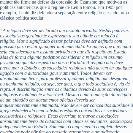
manter tão firme na defesa da opressão do Czarismo que motivou as
políticas anticlericais que o regime de Lenin tomou. Em 1905 por
exemplo, Lenin diz defender a separação entre religião e estado, uma
clássica política secular:
“A religião deve ser declarada um assunto privado. Nestas palavras
os socialistas geralmente expressam a sua atitude em relação à
religião. Mas o significado destas palavras deve ser definido com
precisão para evitar qualquer mal-entendido. Exigimos que a religião
seja considerada um assunto privado no que diz respeito ao Estado.
Mas de forma alguma podemos considerar a religião um assunto
privado no que diz respeito ao nosso Partido. A religião não deve
preocupar o Estado e as sociedades religiosas não devem ter qualquer
ligação com a autoridade governamental. Todos devem ser
absolutamente livres para professar qualquer religião que desejarem,
ou nenhuma religião, ou seja, ser ateu, o que todo socialista é, via de
regra. A discriminação entre os cidadãos devido às suas convicções
religiosas é totalmente intolerável. Mesmo a mera menção da religião
de um cidadão em documentos oficiais deveria ser
inquestionavelmente eliminada. Não devem ser concedidos subsídios à
igreja estabelecida nem subsídios estatais concedidos às sociedades
eclesiásticas e religiosas. Estas deveriam tornar-se associações
absolutamente livres de cidadãos com ideias semelhantes, associações
independentes do Estado. Somente o cumprimento completo dessas
exigências pode pôr fim ao passado vergonhoso e amaldiçoado,