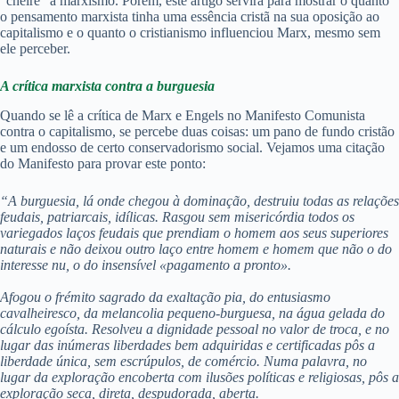
“cheire” a marxismo. Porém, este artigo servirá para mostrar o quanto
o pensamento marxista tinha uma essência cristã na sua oposição ao
capitalismo e o quanto o cristianismo influenciou Marx, mesmo sem
ele perceber.
A crítica marxista contra a burguesia
Quando se lê a crítica de Marx e Engels no Manifesto Comunista
contra o capitalismo, se percebe duas coisas: um pano de fundo cristão
e um endosso de certo conservadorismo social. Vejamos uma citação
do Manifesto para provar este ponto:
“A burguesia, lá onde chegou à dominação, destruiu todas as
relações
feudais, patriarcais, idílicas. Rasgou sem misericórdia
todos os
variegados laços feudais que prendiam o homem aos
seus superiores
naturais e não deixou outro laço entre homem e homem que não o do
interesse nu, o do insensível «pagamento
a pronto».
Afogou o frémito sagrado da exaltação pia, do entusiasmo
cavalheiresco, da melancolia pequeno-burguesa, na água
gelada do
cálculo egoísta. Resolveu a dignidade pessoal no valor de troca, e no
lugar das inúmeras liberdades bem adquiridas e certificadas pôs a
liberdade única, sem escrúpulos, de
comércio. Numa palavra, no
lugar da exploração encoberta com
ilusões políticas e religiosas, pôs a
exploração seca, direta,
despudorada, aberta.