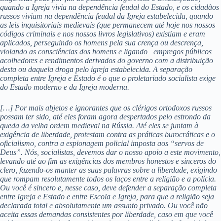
quando a Igreja vivia na dependência feudal do Estado, e os cidadãos
russos viviam na dependência feudal da Igreja estabelecida, quando
as leis inquisitoriais medievais (que permanecem até hoje nos nossos
códigos criminais e nos nossos livros legislativos) existiam e eram
aplicados, perseguindo os homens pela sua crença ou descrença,
violando as consciências dos homens e ligando empregos públicos
acolhedores e rendimentos derivados do governo com a distribuição
desta ou daquela droga pelo igreja estabelecida. A separação
completa entre Igreja e Estado é o que o proletariado socialista exige
do Estado moderno e da Igreja moderna.
[…] Por mais abjetos e ignorantes que os clérigos ortodoxos russos
possam ter sido, até eles foram agora despertados pelo estrondo da
queda da velha ordem medieval na Rússia. Até eles se juntam à
exigência de liberdade, protestam contra as práticas burocráticas e o
oficialismo, contra a espionagem policial imposta aos “servos de
Deus”. Nós, socialistas, devemos dar o nosso apoio a este movimento,
levando até ao fim as exigências dos membros honestos e sinceros do
clero, fazendo-os manter as suas palavras sobre a liberdade, exigindo
que rompam resolutamente todos os laços entre a religião e a polícia.
Ou você é sincero e, nesse caso, deve defender a separação completa
entre Igreja e Estado e entre Escola e Igreja, para que a religião seja
declarada total e absolutamente um assunto privado. Ou você não
aceita essas demandas consistentes por liberdade, caso em que você