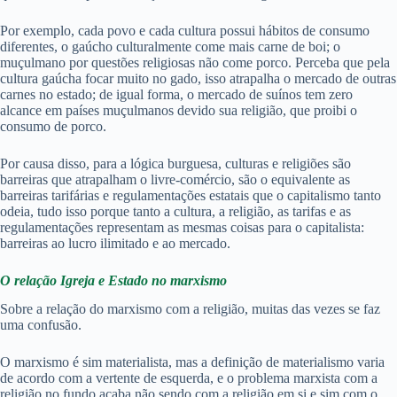
Por exemplo, cada povo e cada cultura possui hábitos de consumo
diferentes, o gaúcho culturalmente come mais carne de boi; o
muçulmano por questões religiosas não come porco. Perceba que pela
cultura gaúcha focar muito no gado, isso atrapalha o mercado de outras
carnes no estado; de igual forma, o mercado de suínos tem zero
alcance em países muçulmanos devido sua religião, que proibi o
consumo de porco.
Por causa disso, para a lógica burguesa, culturas e religiões são
barreiras que atrapalham o livre-comércio, são o equivalente as
barreiras tarifárias e regulamentações estatais que o capitalismo tanto
odeia, tudo isso porque tanto a cultura, a religião, as tarifas e as
regulamentações representam as mesmas coisas para o capitalista:
barreiras ao lucro ilimitado e ao mercado.
O relação Igreja e Estado no marxismo
Sobre a relação do marxismo com a religião, muitas das vezes se faz
uma confusão.
O marxismo é sim materialista, mas a definição de materialismo varia
de acordo com a vertente de esquerda, e o problema marxista com a
religião no fundo acaba não sendo com a religião em si e sim com o