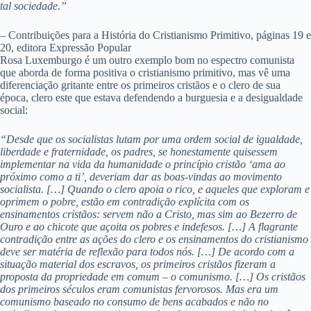
tal sociedade.”
– Contribuições para a História do Cristianismo Primitivo, páginas 19 e
20, editora Expressão Popular
Rosa Luxemburgo é um outro exemplo bom no espectro comunista
que aborda de forma positiva o cristianismo primitivo, mas vê uma
diferenciação gritante entre os primeiros cristãos e o clero de sua
época, clero este que estava defendendo a burguesia e a desigualdade
social:
“Desde que os socialistas lutam por uma ordem social de igualdade,
liberdade e fraternidade, os padres, se honestamente quisessem
implementar na vida da humanidade o princípio cristão ‘ama ao
próximo como a ti’, deveriam dar as boas-vindas ao movimento
socialista. […] Quando o clero apoia o rico, e aqueles que exploram e
oprimem o pobre, estão em contradição explícita com os
ensinamentos cristãos: servem não a Cristo, mas sim ao Bezerro de
Ouro e ao chicote que açoita os pobres e indefesos. […] A flagrante
contradição entre as ações do clero e os ensinamentos do cristianismo
deve ser matéria de reflexão para todos nós. […] De acordo com a
situação material dos escravos, os primeiros cristãos fizeram a
proposta da propriedade em comum – o comunismo. […] Os cristãos
dos primeiros séculos eram comunistas fervorosos. Mas era um
comunismo baseado no consumo de bens acabados e não no