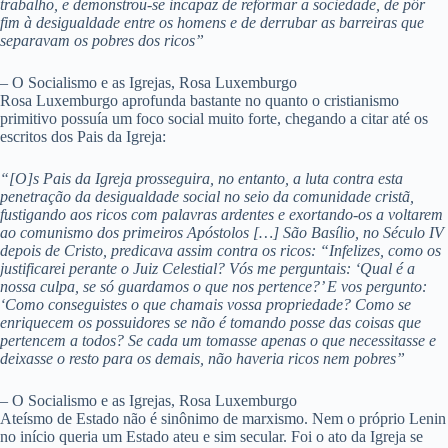
trabalho, e demonstrou-se incapaz de reformar a sociedade, de pôr
fim à desigualdade entre os homens e de derrubar as barreiras que
separavam os pobres dos ricos”
– O Socialismo e as Igrejas, Rosa Luxemburgo
Rosa Luxemburgo aprofunda bastante no quanto o cristianismo
primitivo possuía um foco social muito forte, chegando a citar até os
escritos dos Pais da Igreja:
“[O]s Pais da Igreja prosseguira, no entanto, a luta contra esta
penetração da desigualdade social no seio da comunidade cristã,
fustigando aos ricos com palavras ardentes e exortando-os a voltarem
ao comunismo dos primeiros Apóstolos […] São Basílio, no Século IV
depois de Cristo, predicava assim contra os ricos: “Infelizes, como os
justificarei perante o Juiz Celestial? Vós me perguntais: ‘Qual é a
nossa culpa, se só guardamos o que nos pertence?’ E vos pergunto:
‘Como conseguistes o que chamais vossa propriedade? Como se
enriquecem os possuidores se não é tomando posse das coisas que
pertencem a todos? Se cada um tomasse apenas o que necessitasse e
deixasse o resto para os demais, não haveria ricos nem pobres”
– O Socialismo e as Igrejas, Rosa Luxemburgo
Ateísmo de Estado não é sinônimo de marxismo. Nem o próprio Lenin
no início queria um Estado ateu e sim secular. Foi o ato da Igreja se