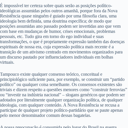
É impossível ter certeza sobre quais serão as posições político-
ideológicas assumidas pelos outros amanhã, porque fora da Nova
Resistência quase ninguém é guiado por uma filosofia clara, uma
ideologia bem definida, uma doutrina específica; de modo que
posições assumidas ano passado podem ser invertidas ano que vem
com base em mudanças de humor, crises emocionais, problemas
pessoais, etc. Tudo gira em torno do ego individual e suas
transformações, o que é propriamente expressão também das doenças
espirituais de nossa era, cuja expressão política mais recente é a
transição de um ativismo centrado em movimentos organizados para
um discurso pautado por influenciadores individuais em bolhas
virtuais.
Tampouco existe qualquer consenso teórico, conceitual e
principiológico suficiente para, por exemplo, se construir um “partido
político” ou qualquer coisa semelhante. Os consensos existentes são
triviais e dizem respeito a questões menores como “construir ferrovias”
ou “investir na indústria nacional” – slogans genéricos que podem ser
adotados por literalmente qualquer organização política, de qualquer
ideologia, com qualquer conteúdo. A Nova Resistência se recusa a
participar de qualquer projeto político-partidário que se paute apenas
pelo menor denominador comum dessas bagatelas.
A nossa preocupação é consumida pelo lugar do Brasil na guerra