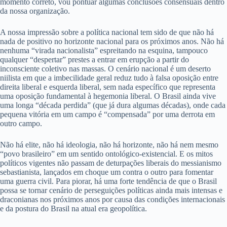
momento correto, vou pontuar algumas conclusões consensuais dentro
da nossa organização.
A nossa impressão sobre a política nacional tem sido de que não há
nada de positivo no horizonte nacional para os próximos anos. Não há
nenhuma “virada nacionalista” espreitando na esquina, tampouco
qualquer “despertar” prestes a entrar em erupção a partir do
inconsciente coletivo nas massas. O cenário nacional é um deserto
niilista em que a imbecilidade geral reduz tudo à falsa oposição entre
direita liberal e esquerda liberal, sem nada específico que representa
uma oposição fundamental à hegemonia liberal. O Brasil ainda vive
uma longa “década perdida” (que já dura algumas décadas), onde cada
pequena vitória em um campo é “compensada” por uma derrota em
outro campo.
Não há elite, não há ideologia, não há horizonte, não há nem mesmo
“povo brasileiro” em um sentido ontológico-existencial. E os mitos
políticos vigentes não passam de deturpações liberais do messianismo
sebastianista, lançados em choque um contra o outro para fomentar
uma guerra civil. Para piorar, há uma forte tendência de que o Brasil
possa se tornar cenário de perseguições políticas ainda mais intensas e
draconianas nos próximos anos por causa das condições internacionais
e da postura do Brasil na atual era geopolítica.