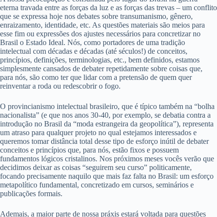
eterna travada entre as forças da luz e as forças das trevas – um conflito
que se expressa hoje nos debates sobre transumanismo, gênero,
enraizamento, identidade, etc. As questões materiais são meios para
esse fim ou expressões dos ajustes necessários para concretizar no
Brasil o Estado Ideal. Nós, como portadores de uma tradição
intelectual com décadas e décadas (até séculos!) de conceitos,
princípios, definições, terminologias, etc., bem definidos, estamos
simplesmente cansados de debater repetidamente sobre coisas que,
para nós, são como ter que lidar com a pretensão de quem quer
reinventar a roda ou redescobrir o fogo.
O provincianismo intelectual brasileiro, que é típico também na “bolha
nacionalista” (e que nos anos 30-40, por exemplo, se debatia contra a
introdução no Brasil da “moda estrangeira da geopolítica”), representa
um atraso para qualquer projeto no qual estejamos interessados e
queremos tomar distância total desse tipo de esforço inútil de debater
conceitos e princípios que, para nós, estão fixos e possuem
fundamentos lógicos cristalinos. Nos próximos meses vocês verão que
decidimos deixar as coisas “seguirem seu curso” politicamente,
focando precisamente naquilo que mais faz falta no Brasil: um esforço
metapolítico fundamental, concretizado em cursos, seminários e
publicações formais.
Ademais, a maior parte de nossa práxis estará voltada para questões