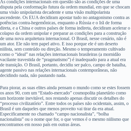
As condições internacionais em questão são as condições de uma
disputa pela conformação futura da ordem mundial, em que se chocam
uma visão unipolarista decadente e uma visão multipolarista
ascendente. Os EUA decidiram apostar tudo no antagonismo contra as
potências contra-hegemônicas, enquanto a Rússia e o Irã de forma
direta, e a China e outros países de forma indireta, decidiram acelerar o
colapso da ordem unipolar e preparar as condições para a construção
de uma nova arquitetura internacional. O Brasil, nesse cenário, não é
um ator. Ele não tem papel ativo. E isso porque ele é um deserto
niilista, sem conteúdo ou direção. Mesmo o temperamento cultivado
como o “ideal” nas relações internacionais brasileiras (a mornidão
vacilante travestida de “pragmatismo”) é inadequado para a atual era
de transição. O Brasil, portanto, decidiu ser palco, campo de batalha,
agente passivo nas relações internacionais contemporâneas, não
decidindo nada, não pautando nada.
Para piorar, as suas elites ainda pensam o mundo como se estes fossem
os anos 90, com um “Estado-mercado” cosmopolita planetário como
um horizonte inevitável, nos restando apenas discutir os detalhes do
“processo civilizatório”. Entre todos os países não ocidentais, assim, o
Brasil é um daqueles que menos proveito vai tirar da era atual.
Especificamente no chamado “campo nacionalista”, “bolha
nacionalista” ou o nome que for, o que vemos é o mesmo niilismo que
encontramos em nosso país em outras áreas.