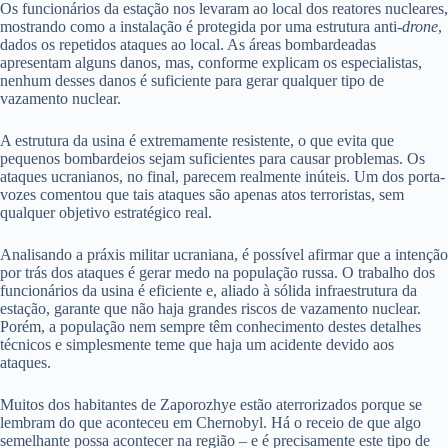
Os funcionários da estação nos levaram ao local dos reatores nucleares,
mostrando como a instalação é protegida por uma estrutura anti-
drone
,
dados os repetidos ataques ao local. As áreas bombardeadas
apresentam alguns danos, mas, conforme explicam os especialistas,
nenhum desses danos é suficiente para gerar qualquer tipo de
vazamento nuclear.
A estrutura da usina é extremamente resistente, o que evita que
pequenos bombardeios sejam suficientes para causar problemas. Os
ataques ucranianos, no final, parecem realmente inúteis. Um dos porta-
vozes comentou que tais ataques são apenas atos terroristas, sem
qualquer objetivo estratégico real.
Analisando a práxis militar ucraniana, é possível afirmar que a intenção
por trás dos ataques é gerar medo na população russa. O trabalho dos
funcionários da usina é eficiente e, aliado à sólida infraestrutura da
estação, garante que não haja grandes riscos de vazamento nuclear.
Porém, a população nem sempre têm conhecimento destes detalhes
técnicos e simplesmente teme que haja um acidente devido aos
ataques.
Muitos dos habitantes de Zaporozhye estão aterrorizados porque se
lembram do que aconteceu em Chernobyl. Há o receio de que algo
semelhante possa acontecer na região – e é precisamente este tipo de