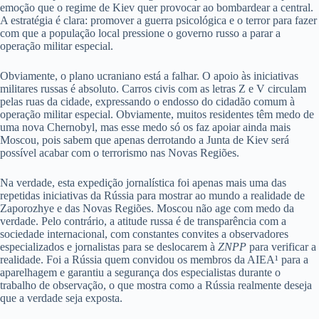
emoção que o regime de Kiev quer provocar ao bombardear a central.
A estratégia é clara: promover a guerra psicológica e o terror para fazer
com que a população local pressione o governo russo a parar a
operação militar especial.
Obviamente, o plano ucraniano está a falhar. O apoio às iniciativas
militares russas é absoluto. Carros civis com as letras Z e V circulam
pelas ruas da cidade, expressando o endosso do cidadão comum à
operação militar especial. Obviamente, muitos residentes têm medo de
uma nova Chernobyl, mas esse medo só os faz apoiar ainda mais
Moscou, pois sabem que apenas derrotando a Junta de Kiev será
possível acabar com o terrorismo nas Novas Regiões.
Na verdade, esta expedição jornalística foi apenas mais uma das
repetidas iniciativas da Rússia para mostrar ao mundo a realidade de
Zaporozhye e das Novas Regiões. Moscou não age com medo da
verdade. Pelo contrário, a atitude russa é de transparência com a
sociedade internacional, com constantes convites a observadores
especializados e jornalistas para se deslocarem à
ZNPP
para verificar a
realidade. Foi a Rússia quem convidou os membros da AIEA¹ para a
aparelhagem e garantiu a segurança dos especialistas durante o
trabalho de observação, o que mostra como a Rússia realmente deseja
que a verdade seja exposta.