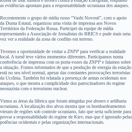
Russa de usar mísseis e
drones
contra a estação Energodar, enquanto
as evidências apontam para a responsabilidade ucraniana dos ataques.
Recentemente o grupo de mídia russo “Vashi Novosti”, com o apoio
da Duma Estatal, organizou uma visita de imprensa aos Novos
Territórios da Federação Russa. Participei da equipe de mídia
representando a Associação de Jornalistas do BRICS e pude mais uma
vez ver a realidade da zona de conflito em terreno.
Tivemos a oportunidade de visitar a
ZNPP
para verificar a realidade
local. A turnê teve vários momentos diferentes. Participamos numa
conferência de imprensa com os porta-vozes da
ZNPP
e falamos sobre
a situação. Fomos informados de que a produção de energia da estação
está no seu nível normal, apesar das constantes provocações terroristas
da Ucrânia. Também foi relatada a presença de armas ocidentais nos
ataques, o que mostra a cumplicidade dos patrocinadores do regime
neonazista com o terrorismo nuclear.
Vimos as áreas da fábrica que foram atingidas por
drones
e artilharia
ucraniana. A localização dos alvos mostra que os bombardeamentos
vieram de regiões sob controle ucraniano, fato que seria suficiente para
provar a responsabilidade do regime de Kiev, mas que é ignorado pelas
potências ocidentais e pelas organizações internacionais.