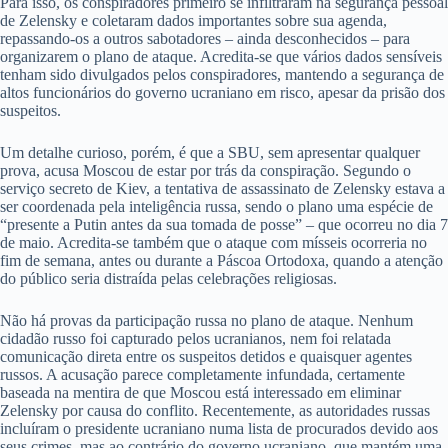
Para isso, os conspiradores primeiro se infiltraram na segurança pessoal
de Zelensky e coletaram dados importantes sobre sua agenda,
repassando-os a outros sabotadores – ainda desconhecidos – para
organizarem o plano de ataque. Acredita-se que vários dados sensíveis
tenham sido divulgados pelos conspiradores, mantendo a segurança de
altos funcionários do governo ucraniano em risco, apesar da prisão dos
suspeitos.
Um detalhe curioso, porém, é que a SBU, sem apresentar qualquer
prova, acusa Moscou de estar por trás da conspiração. Segundo o
serviço secreto de Kiev, a tentativa de assassinato de Zelensky estava a
ser coordenada pela inteligência russa, sendo o plano uma espécie de
“presente a Putin antes da sua tomada de posse” – que ocorreu no dia 7
de maio. Acredita-se também que o ataque com mísseis ocorreria no
fim de semana, antes ou durante a Páscoa Ortodoxa, quando a atenção
do público seria distraída pelas celebrações religiosas.
Não há provas da participação russa no plano de ataque. Nenhum
cidadão russo foi capturado pelos ucranianos, nem foi relatada
comunicação direta entre os suspeitos detidos e quaisquer agentes
russos. A acusação parece completamente infundada, certamente
baseada na mentira de que Moscou está interessado em eliminar
Zelensky por causa do conflito. Recentemente, as autoridades russas
incluíram o presidente ucraniano numa lista de procurados devido aos
seus crimes, mas ao contrário do governo ucraniano, que mantém uma