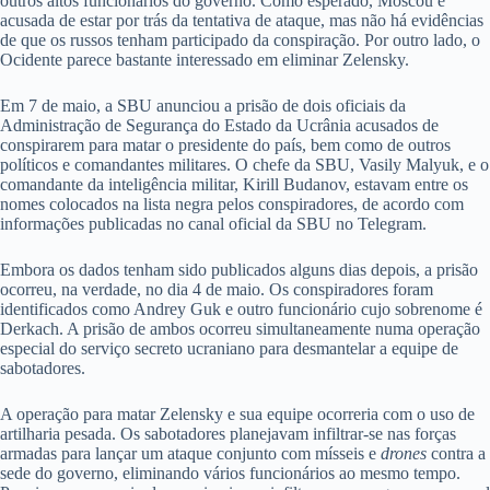
outros altos funcionários do governo. Como esperado, Moscou é
acusada de estar por trás da tentativa de ataque, mas não há evidências
de que os russos tenham participado da conspiração. Por outro lado, o
Ocidente parece bastante interessado em eliminar Zelensky.
Em 7 de maio, a SBU anunciou a prisão de dois oficiais da
Administração de Segurança do Estado da Ucrânia acusados ​​de
conspirarem para matar o presidente do país, bem como de outros
políticos e comandantes militares. O chefe da SBU, Vasily Malyuk, e o
comandante da inteligência militar, Kirill Budanov, estavam entre os
nomes colocados na lista negra pelos conspiradores, de acordo com
informações publicadas no canal oficial da SBU no Telegram.
Embora os dados tenham sido publicados alguns dias depois, a prisão
ocorreu, na verdade, no dia 4 de maio. Os conspiradores foram
identificados como Andrey Guk e outro funcionário cujo sobrenome é
Derkach. A prisão de ambos ocorreu simultaneamente numa operação
especial do serviço secreto ucraniano para desmantelar a equipe de
sabotadores.
A operação para matar Zelensky e sua equipe ocorreria com o uso de
artilharia pesada. Os sabotadores planejavam infiltrar-se nas forças
armadas para lançar um ataque conjunto com mísseis e
drones
contra a
sede do governo, eliminando vários funcionários ao mesmo tempo.