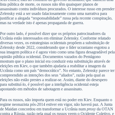
lista pública de morte, os russos não têm quaisquer planos de
assassinato contra indivíduos procurados. O interesse russo em prender
Zelensky está a ser usado falaciosamente como uma narrativa para
justificar a alegada “responsabilidade” russa pela recente conspiração,
mas na verdade isto é apenas propaganda de guerra.
Por outro lado, é possível dizer que os próprios patrocinadores da
Ucrânia estão interessados ​​em eliminar Zelensky. Conforme relatado
diversas vezes, os estrategistas ocidentais propõem a substituição de
Zelensky desde 2022, considerando que o líder ucraniano esgotou a
sua imagem política e é agora visto como uma figura desagradável pela
opinião pública ocidental. Documentos vazados do Pentágono
mostram que o plano inicial era conduzir esta substituição através de
eleições em Kiev, o que também ajudaria a reabilitar a imagem da
Ucrânia como um país “democrático”. No entanto, Zelensky parece ter
compreendido as intenções dos seus “aliados”, razão pela qual as
eleições não estão prestes a realizar-se. Assim, diante do desespero
para substituí-lo, é possível que a inteligência ocidental esteja
apostando em métodos de sabotagem e assassinato.
Para os russos, não importa quem está no poder em Kiev. Enquanto o
regime neonazista pós-2014 estiver em vigor, não haverá paz. A Junta
de Maidan concordou em transformar a Ucrânia num
proxy
da OTAN
contra a Rússia, razão pela qual os russos veem o Ocidente Coletivo, e