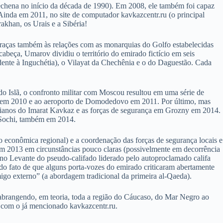
hena no início da década de 1990). Em 2008, ele também foi capaz
Ainda em 2011, no site de computador kavkazcentr.ru (o principal
khan, os Urais e a Sibéria!
graças também às relações com as monarquias do Golfo estabelecidas
abeça, Umarov dividiu o território do emirado fictício em seis
ndente à Inguchétia), o Vilayat da Chechênia e o do Daguestão. Cada
do Islã, o confronto militar com Moscou resultou em uma série de
ou em 2010 e ao aeroporto de Domodedovo em 2011. Por último, mas
cianos do Imarat Kavkaz e as forças de segurança em Grozny em 2014.
 Sochi, também em 2014.
o econômica regional) e a coordenação das forças de segurança locais e
 em 2013 em circunstâncias pouco claras (possivelmente em decorrência
no Levante do pseudo-califado liderado pelo autoproclamado califa
do fato de que alguns porta-vozes do emirado criticaram abertamente
migo externo” (a abordagem tradicional da primeira al-Qaeda).
brangendo, em teoria, toda a região do Cáucaso, do Mar Negro ao
e com o já mencionado kavkazcentr.ru.