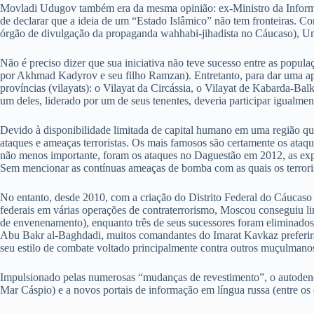
Movladi Udugov também era da mesma opinião: ex-Ministro da Informa
de declarar que a ideia de um “Estado Islâmico” não tem fronteiras. C
órgão de divulgação da propaganda wahhabi-jihadista no Cáucaso), Umar
Não é preciso dizer que sua iniciativa não teve sucesso entre as pop
por Akhmad Kadyrov e seu filho Ramzan). Entretanto, para dar uma apar
províncias (vilayats): o Vilayat da Circássia, o Vilayat de Kabarda-Ba
um deles, liderado por um de seus tenentes, deveria participar igualment
Devido à disponibilidade limitada de capital humano em uma região que
ataques e ameaças terroristas. Os mais famosos são certamente os a
não menos importante, foram os ataques no Daguestão em 2012, as ex
Sem mencionar as contínuas ameaças de bomba com as quais os terrori
No entanto, desde 2010, com a criação do Distrito Federal do Cáucaso 
federais em várias operações de contraterrorismo, Moscou conseguiu l
de envenenamento), enquanto três de seus sucessores foram eliminados
Abu Bakr al-Baghdadi, muitos comandantes do Imarat Kavkaz preferiram 
seu estilo de combate voltado principalmente contra outros muçulmanos 
Impulsionado pelas numerosas “mudanças de revestimento”, o autoden
Mar Cáspio) e a novos portais de informação em língua russa (entre os 