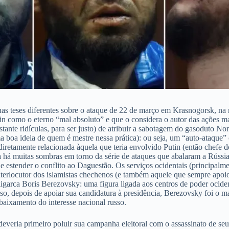
uas teses diferentes sobre o ataque de 22 de março em Krasnogorsk, na
in como o eterno “mal absoluto” e que o considera o autor das ações mais
bastante ridículas, para ser justo) de atribuir a sabotagem do gasoduto N
a ideia de quem é mestre nessa prática): ou seja, um “auto-ataque” cujo
iretamente relacionada àquela que teria envolvido Putin (então chefe d
há muitas sombras em torno da série de ataques que abalaram a Rússia
e estender o conflito ao Daguestão. Os serviços ocidentais (principalme
 interlocutor dos islamistas chechenos (e também aquele que sempre apo
igarca Boris Berezovsky: uma figura ligada aos centros de poder ocident
sso, depois de apoiar sua candidatura à presidência, Berezovsky foi o
aixamento do interesse nacional russo.
deveria primeiro poluir sua campanha eleitoral com o assassinato de se