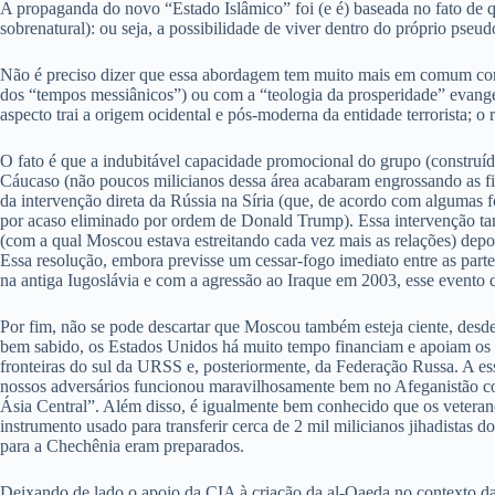
A propaganda do novo “Estado Islâmico” foi (e é) baseada no fato de q
sobrenatural): ou seja, a possibilidade de viver dentro do próprio pseud
Não é preciso dizer que essa abordagem tem muito mais em comum com o 
dos “tempos messiânicos”) ou com a “teologia da prosperidade” evangéli
aspecto trai a origem ocidental e pós-moderna da entidade terrorista; o
O fato é que a indubitável capacidade promocional do grupo (construí
Cáucaso (não poucos milicianos dessa área acabaram engrossando as file
da intervenção direta da Rússia na Síria (que, de acordo com algumas 
por acaso eliminado por ordem de Donald Trump). Essa intervenção tam
(com a qual Moscou estava estreitando cada vez mais as relações) de
Essa resolução, embora previsse um cessar-fogo imediato entre as par
na antiga Iugoslávia e com a agressão ao Iraque em 2003, esse evento d
Por fim, não se pode descartar que Moscou também esteja ciente, desd
bem sabido, os Estados Unidos há muito tempo financiam e apoiam os m
fronteiras do sul da URSS e, posteriormente, da Federação Russa. A ess
nossos adversários funcionou maravilhosamente bem no Afeganistão cont
Ásia Central”. Além disso, é igualmente bem conhecido que os veter
instrumento usado para transferir cerca de 2 mil milicianos jihadista
para a Chechênia eram preparados.
Deixando de lado o apoio da CIA à criação da al-Qaeda no contexto da j