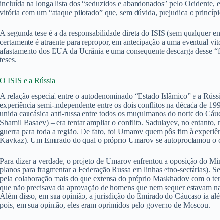
incluída na longa lista dos “seduzidos e abandonados” pelo Ocidente, e
vitória com um “ataque pilotado” que, sem dúvida, prejudica o princípi
A segunda tese é a da responsabilidade direta do ISIS (sem qualquer 
certamente é atraente para repropor, em antecipação a uma eventual vi
afastamento dos EUA da Ucrânia e uma consequente descarga desse “fard
teses.
O ISIS e a Rússia
A relação especial entre o autodenominado “Estado Islâmico” e a Rús
experiência semi-independente entre os dois conflitos na década de 19
unida caucásica anti-russa entre todos os muçulmanos do norte do Cáu
Shamil Basaev) – era tentar ampliar o conflito. Sadulayev, no entant
guerra para toda a região. De fato, foi Umarov quem pôs fim à experi
Kavkaz). Um Emirado do qual o próprio Umarov se autoproclamou o che
Para dizer a verdade, o projeto de Umarov enfrentou a oposição do M
planos para fragmentar a Federação Russa em linhas etno-sectárias). 
pela colaboração mais do que extensa do próprio Maskhadov com o ter
que não precisava da aprovação de homens que nem sequer estavam na reg
Além disso, em sua opinião, a jurisdição do Emirado do Cáucaso ia além
pois, em sua opinião, eles eram oprimidos pelo governo de Moscou.