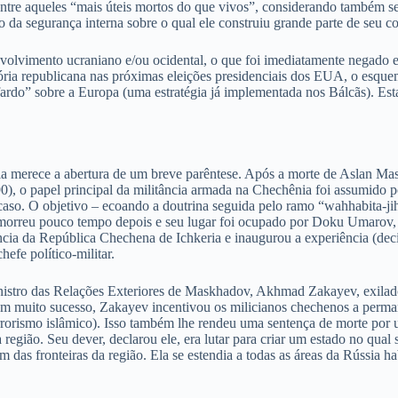
ntre aqueles “mais úteis mortos do que vivos”, considerando também seu
o da segurança interna sobre o qual ele construiu grande parte de seu c
envolvimento ucraniano e/ou ocidental, o que foi imediatamente negad
tória republicana nas próximas eleições presidenciais dos EUA, o esque
o” sobre a Europa (uma estratégia já implementada nos Bálcãs). Esta a
sia merece a abertura de um breve parêntese. Após a morte de Aslan M
90), o papel principal da militância armada na Chechênia foi assumido
caso. O objetivo – ecoando a doutrina seguida pelo ramo “wahhabita-ji
o, morreu pouco tempo depois e seu lugar foi ocupado por Doku Umarov,
ência da República Chechena de Ichkeria e inaugurou a experiência (d
fe político-militar.
inistro das Relações Exteriores de Maskhadov, Akhmad Zakayev, exila
Sem muito sucesso, Zakayev incentivou os milicianos chechenos a perma
rorismo islâmico). Isso também lhe rendeu uma sentença de morte por 
ião. Seu dever, declarou ele, era lutar para criar um estado no qual su
 das fronteiras da região. Ela se estendia a todas as áreas da Rússia h