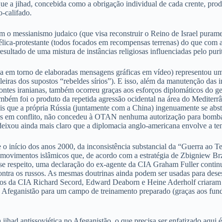
ue a jihad, concebida como a obrigação individual de cada crente, pro
o-califado.
messianismo judaico (que visa reconstruir o Reino de Israel puramente
ca-protestante (todos focados em recompensas terrenas) do que com a es
 resultado de uma mistura de instâncias religiosas influenciadas pelo p
da em torno de elaboradas mensagens gráficas em vídeo) representou um
iras dos supostos “rebeldes sírios”). E isso, além da manutenção das im
fontes iranianas, também ocorreu graças aos esforços diplomáticos do 
bém foi o produto da repetida agressão ocidental na área do Mediterrâ
pois que a própria Rússia (juntamente com a China) ingenuamente se a
tes em conflito, não concedeu à OTAN nenhuma autorização para bombar
eixou ainda mais claro que a diplomacia anglo-americana envolve a tenta
e o início dos anos 2000, da inconsistência substancial da “Guerra a
ovimentos islâmicos que, de acordo com a estratégia de Zbigniew Brze
e respeito, uma declaração do ex-agente da CIA Graham Fuller continua 
ra os russos. As mesmas doutrinas ainda podem ser usadas para desesta
anos da CIA Richard Secord, Edward Deaborn e Heine Aderholf criaram
s do Afeganistão para um campo de treinamento preparado (graças aos fu
ihad antissoviética no Afeganistão, o que precisa ser enfatizado aqui é