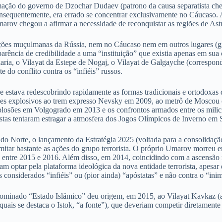
ção do governo de Dzochar Dudaev (patrono da causa separatista chec
onsequentemente, era errado se concentrar exclusivamente no Cáucaso. 
ov chegou a afirmar a necessidade de reconquistar as regiões de Astra
ulações muçulmanas da Rússia, nem no Cáucaso nem em outros lugares (
ência de credibilidade a uma “instituição” que existia apenas em sua c
lkaria, o Vilayat da Estepe de Nogaj, o Vilayat de Galgayche (correspo
e do conflito contra os “infiéis” russos.
 estava redescobrindo rapidamente as formas tradicionais e ortodoxas 
taques explosivos ao trem expresso Nevsky em 2009, ao metrô de Mosc
plosões em Volgogrado em 2013 e os confrontos armados entre os mili
stas tentaram estragar a atmosfera dos Jogos Olímpicos de Inverno em
do Norte, o lançamento da Estratégia 2025 (voltada para a consolidaçã
imitar bastante as ações do grupo terrorista. O próprio Umarov morreu
 entre 2015 e 2016. Além disso, em 2014, coincidindo com a ascensão 
optar pela plataforma ideológica da nova entidade terrorista, apesar 
considerados “infiéis” ou (pior ainda) “apóstatas” e não contra o “ini
ominado “Estado Islâmico” deu origem, em 2015, ao Vilayat Kavkaz (a
quais se destaca o Istok, “a fonte”), que deveriam competir diretament