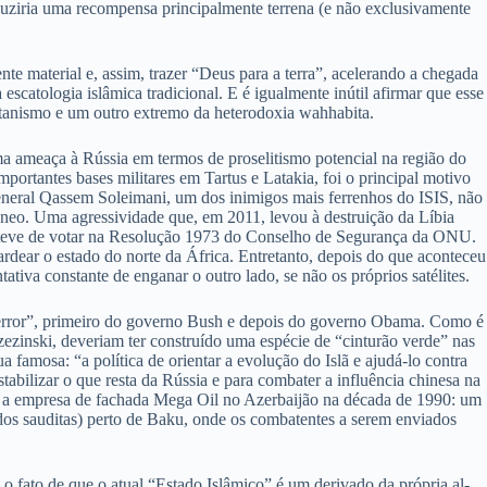
duziria uma recompensa principalmente terrena (e não exclusivamente
 material e, assim, trazer “Deus para a terra”, acelerando a chegada
catologia islâmica tradicional. E é igualmente inútil afirmar que esse
uritanismo e um outro extremo da heterodoxia wahhabita.
a ameaça à Rússia em termos de proselitismo potencial na região do
portantes bases militares em Tartus e Latakia, foi o principal motivo
general Qassem Soleimani, um dos inimigos mais ferrenhos do ISIS, não
neo. Uma agressividade que, em 2011, levou à destruição da Líbia
bsteve de votar na Resolução 1973 do Conselho de Segurança da ONU.
dear o estado do norte da África. Entretanto, depois do que aconteceu
tiva constante de enganar o outro lado, se não os próprios satélites.
o Terror”, primeiro do governo Bush e depois do governo Obama. Como é
zinski, deveriam ter construído uma espécie de “cinturão verde” nas
famosa: “a política de orientar a evolução do Islã e ajudá-lo contra
bilizar o que resta da Rússia e para combater a influência chinesa na
 a empresa de fachada Mega Oil no Azerbaijão na década de 1990: um
ndos sauditas) perto de Baku, onde os combatentes a serem enviados
 o fato de que o atual “Estado Islâmico” é um derivado da própria al-