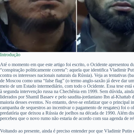
Introdução
Até o momento em que este artigo foi escrito, o Ocidente apresentou d
“conspiração politicamente correta”: aquela que identifica Vladimir Put
contra os interesses nacionais naturais da Rússia). Veja as tentativas (
de Moscou como uma “false flag” (o termo anglo-saxão já deve dar uma bo
meio de um Estado intermediário, com todo o Ocidente. Essa tese está d
à segunda intervenção russa na Chechênia em 1999. Sem dúvida, ainda 
liderados por Shamil Basaev e pelo saudita-jordaniano Ibn al-Khattab d
maioria desses eventos. No entanto, deve-se enfatizar que o principal
campanha de sequestros ao incentivar o pagamento de resgates) foi o ol
predatória que deixou a Rússia de joelhos na década de 1990. Além di
percebeu que o novo rumo não estaria de acordo com sua agenda de reb
Voltando ao presente, ainda é preciso entender por que Vladimir Putin 