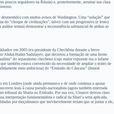
s poucos seguidores na Rússia) e, posteriormente, arruinar sua clara
onsenso.
o e desmentido) com muitos avisos de Washington. Uma “solução” que
ma do “choque de civilizações”, talvez com um progressivo (e lento)
nálise tentará demonstrar a inconsistência substancial de ambas as
askhadov em 2005 (ex-presidente da Chechênia durante a breve
 por Abdul-Halim Sadulayev, que decretou a formação de uma frente
hadista” do separatismo checheno (cujo maior expoente era o infame
 que também estava convencido da necessidade de ampliar o teatro de
ecididamente mais ambiciosa) do “Emirado do Cáucaso” (Imarat
do em Londres (onde ainda permanece e de onde continua a apoiar
necerem leais à causa pseudo-nacionalista (agora também enterrada
um tribunal da Sharia no Emirado. Por sua vez, Umarov deixou claro
a interpretação fundamentalista e radical da Shari’a seria aplicada.
abitadas por muçulmanos que inevitavelmente teriam que se juntar a ele,