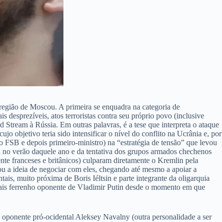
 região de Moscou. A primeira se enquadra na categoria de
 desprezíveis, atos terroristas contra seu próprio povo (inclusive
ord Stream à Rússia. Em outras palavras, é a tese que interpreta o ataque
 objetivo teria sido intensificar o nível do conflito na Ucrânia e, por
o FSB e depois primeiro-ministro) na “estratégia de tensão” que levou
 no verão daquele ano e da tentativa dos grupos armados chechenos
nte franceses e britânicos) culparam diretamente o Kremlin pela
iou a ideia de negociar com eles, chegando até mesmo a apoiar a
ais, muito próxima de Boris Iéltsin e parte integrante da oligarquia
 mais ferrenho oponente de Vladimir Putin desde o momento em que
u oponente pró-ocidental Aleksey Navalny (outra personalidade a ser