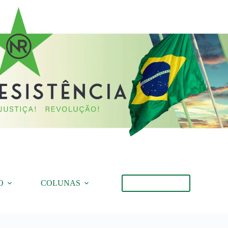
O
COLUNAS
Torne-se Membro