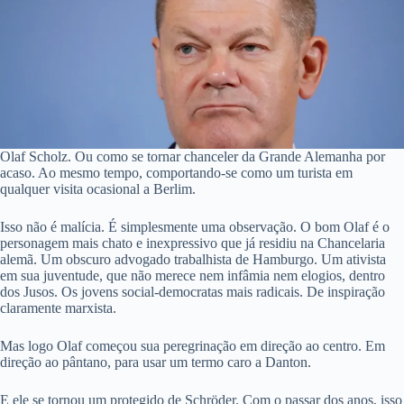
Olaf Scholz. Ou como se tornar chanceler da Grande Alemanha por
acaso. Ao mesmo tempo, comportando-se como um turista em
qualquer visita ocasional a Berlim.
Isso não é malícia. É simplesmente uma observação. O bom Olaf é o
personagem mais chato e inexpressivo que já residiu na Chancelaria
alemã. Um obscuro advogado trabalhista de Hamburgo. Um ativista
em sua juventude, que não merece nem infâmia nem elogios, dentro
dos Jusos. Os jovens social-democratas mais radicais. De inspiração
claramente marxista.
Mas logo Olaf começou sua peregrinação em direção ao centro. Em
direção ao pântano, para usar um termo caro a Danton.
E ele se tornou um protegido de Schröder. Com o passar dos anos, isso