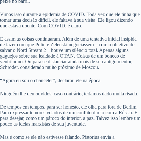
peixe no barril.
Vimos isso durante a epidemia de COVID. Toda vez que ele tinha que
tomar uma decisão difícil, ele faltava à sua visita. Ele ligou dizendo
que estava doente. Com COVID, é claro.
E assim as coisas continuaram. Além de uma tentativa inicial insípida
de fazer com que Putin e Zelenski negociassem – com o objetivo de
salvar o Nord Stream 2 – houve um silêncio total. Apenas alguns
gaguejos sobre sua lealdade à OTAN. Coisas de um boneco de
ventríloquo. Ou para se distanciar ainda mais de seu antigo mentor,
Schröder, considerado muito próximo de Moscou.
“Agora eu sou o chanceler”, declarou ele na época.
Ninguém lhe deu ouvidos, caso contrário, teríamos dado muita risada.
De tempos em tempos, para ser honesto, ele olha para fora de Berlim.
Para expressar temores velados de um conflito direto com a Rússia. E
para desejar, como um pároco do interior, a paz. Talvez isso lembre um
pouco as ideias marxistas de sua juventude.
Mas é como se ele não estivesse falando. Pistorius envia a