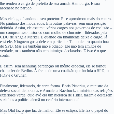
lhe rendeu o cargo de prefeito de sua amada Hamburgo. E sua
ascensão no partido.
Mas ele logo abandonou seu protetor. E se aproximou mais do centro.
No pântano dos moderados. Em outras palavras, sem uma posição
definida. Assim, ele assumiu vários cargos nos governos de coalizão –
um compromisso histórico com molho de chucrute – liderados pela
CDU de Angela Merkel. E quando ela finalmente deixa o cargo, lá
está ele. Ninguém gosta dele em particular. Tanto dentro quanto fora
do SPD. Mas ele também não é odiado. Ele não tem amigos de
verdade, mas também não tem inimigos declarados. E isso é o que
conta.
E assim, sem nenhuma percepção ou mérito especial, ele se tornou
chanceler de Berlim. À frente de uma coalizão que incluía o SPD, o
FDP e o Grünen.
Finalmente, liderando, de certa forma. Boris Pistorius, o ministro da
defesa social-democrata, e Annalena Baerbock, a ministra das relações
exteriores verde, cujo avô era um hierarca de Hitler, fazem e desfazem
sozinhos a política alemã no cenário internacional.
Mas Olaf faz o que faz de melhor. Ele se eclipsa. Ele faz o papel do