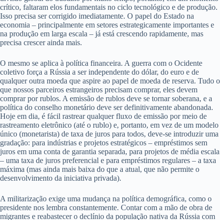
crítico, faltaram elos fundamentais no ciclo tecnológico e de produção.
Isso precisa ser corrigido imediatamente. O papel do Estado na
economia – principalmente em setores estrategicamente importantes e
na produção em larga escala – já está crescendo rapidamente, mas
precisa crescer ainda mais.
O mesmo se aplica à política financeira. A guerra com o Ocidente
coletivo força a Rússia a ser independente do dólar, do euro e de
qualquer outra moeda que aspire ao papel de moeda de reserva. Tudo o
que nossos parceiros estrangeiros precisam comprar, eles devem
comprar por rublos. A emissão de rublos deve se tornar soberana, e a
política do conselho monetário deve ser definitivamente abandonada.
Hoje em dia, é fácil rastrear qualquer fluxo de emissão por meio de
rastreamento eletrônico (até o rublo) e, portanto, em vez de um modelo
único (monetarista) de taxa de juros para todos, deve-se introduzir uma
gradação: para indústrias e projetos estratégicos – empréstimos sem
juros em uma conta de garantia separada, para projetos de média escala
– uma taxa de juros preferencial e para empréstimos regulares – a taxa
máxima (mas ainda mais baixa do que a atual, que não permite o
desenvolvimento da iniciativa privada).
A militarização exige uma mudança na política demográfica, como o
presidente nos lembra constantemente. Contar com a mão de obra de
migrantes e reabastecer o declínio da população nativa da Rússia com