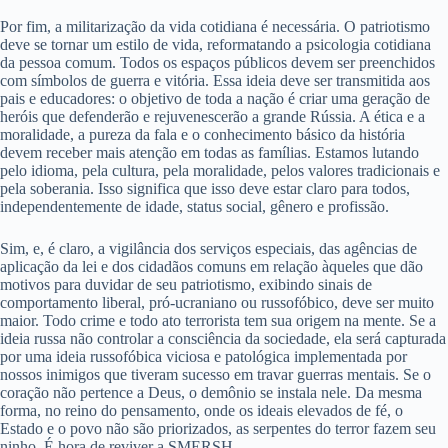
Por fim, a militarização da vida cotidiana é necessária. O patriotismo
deve se tornar um estilo de vida, reformatando a psicologia cotidiana
da pessoa comum. Todos os espaços públicos devem ser preenchidos
com símbolos de guerra e vitória. Essa ideia deve ser transmitida aos
pais e educadores: o objetivo de toda a nação é criar uma geração de
heróis que defenderão e rejuvenescerão a grande Rússia. A ética e a
moralidade, a pureza da fala e o conhecimento básico da história
devem receber mais atenção em todas as famílias. Estamos lutando
pelo idioma, pela cultura, pela moralidade, pelos valores tradicionais e
pela soberania. Isso significa que isso deve estar claro para todos,
independentemente de idade, status social, gênero e profissão.
Sim, e, é claro, a vigilância dos serviços especiais, das agências de
aplicação da lei e dos cidadãos comuns em relação àqueles que dão
motivos para duvidar de seu patriotismo, exibindo sinais de
comportamento liberal, pró-ucraniano ou russofóbico, deve ser muito
maior. Todo crime e todo ato terrorista tem sua origem na mente. Se a
ideia russa não controlar a consciência da sociedade, ela será capturada
por uma ideia russofóbica viciosa e patológica implementada por
nossos inimigos que tiveram sucesso em travar guerras mentais. Se o
coração não pertence a Deus, o demônio se instala nele. Da mesma
forma, no reino do pensamento, onde os ideais elevados de fé, o
Estado e o povo não são priorizados, as serpentes do terror fazem seu
ninho. É hora de reviver a SMERSH.