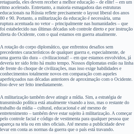
retaguarda, eles devem receber a melhor educação – de elite! – em um
ritmo acelerado. Entretanto, a maioria esmagadora das estruturas
educacionais na Rússia reflete precisamente o layout liberal dos anos
80 e 90. Portanto, a militarização da educação é necessária, uma
ruptura acentuada no vetor – principalmente nas humanidades – que
foi estabelecido nas últimas décadas sob controle direto e por instrução
direta do Ocidente, com o qual estamos em guerra atualmente.
A rotação do corpo diplomático, que enfrentou desafios sem
precedentes característicos de qualquer guerra e, especialmente, de
uma guerra tão dura – civilizacional! – em que estamos envolvidos, já
deveria ter sido feito há muito tempo. Nossos diplomatas estão na linha
de frente do choque de civilizações, mas isso exige habilidades e
conhecimentos totalmente novos em comparação com aqueles
aperfeiçoados nas décadas anteriores de aproximação com o Ocidente.
Isso deve ser feito imediatamente.
A militarização também deve atingir a mídia. Sim, a estratégia de
transmissão política está atualmente visando a isso, mas o restante do
trabalho da mídia – cultural, educacional e até mesmo de
entretenimento – também deve estar sujeito à militarização. A começar
pelo controle facial e código de vestimenta para qualquer pessoa que
apareça na tela ou em sites oficiais. Até mesmo a publicidade deve
levar em conta as normas da guerra que o país está travando.