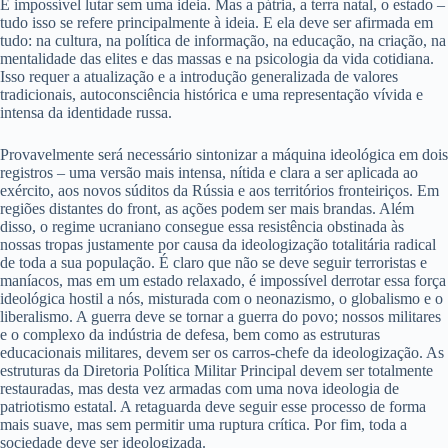
É impossível lutar sem uma ideia. Mas a pátria, a terra natal, o estado –
tudo isso se refere principalmente à ideia. E ela deve ser afirmada em
tudo: na cultura, na política de informação, na educação, na criação, na
mentalidade das elites e das massas e na psicologia da vida cotidiana.
Isso requer a atualização e a introdução generalizada de valores
tradicionais, autoconsciência histórica e uma representação vívida e
intensa da identidade russa.
Provavelmente será necessário sintonizar a máquina ideológica em dois
registros – uma versão mais intensa, nítida e clara a ser aplicada ao
exército, aos novos súditos da Rússia e aos territórios fronteiriços. Em
regiões distantes do front, as ações podem ser mais brandas. Além
disso, o regime ucraniano consegue essa resistência obstinada às
nossas tropas justamente por causa da ideologização totalitária radical
de toda a sua população. É claro que não se deve seguir terroristas e
maníacos, mas em um estado relaxado, é impossível derrotar essa força
ideológica hostil a nós, misturada com o neonazismo, o globalismo e o
liberalismo. A guerra deve se tornar a guerra do povo; nossos militares
e o complexo da indústria de defesa, bem como as estruturas
educacionais militares, devem ser os carros-chefe da ideologização. As
estruturas da Diretoria Política Militar Principal devem ser totalmente
restauradas, mas desta vez armadas com uma nova ideologia de
patriotismo estatal. A retaguarda deve seguir esse processo de forma
mais suave, mas sem permitir uma ruptura crítica. Por fim, toda a
sociedade deve ser ideologizada.