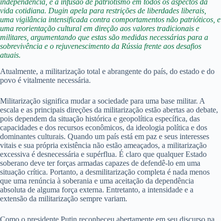
independência, e a infusão de patriotismo em todos os aspectos da
vida cotidiana. Dugin apela para restrições de liberdades liberais,
uma vigilância intensificada contra comportamentos não patrióticos, e
uma reorientação cultural em direção aos valores tradicionais e
militares, argumentando que estas são medidas necessárias para a
sobrevivência e o rejuvenescimento da Rússia frente aos desafios
atuais.
Atualmente, a militarização total e abrangente do país, do estado e do
povo é vitalmente necessária.
Militarização significa mudar a sociedade para uma base militar. A
escala e as principais direções da militarização estão abertas ao debate,
pois dependem da situação histórica e geopolítica específica, das
capacidades e dos recursos econômicos, da ideologia política e dos
dominantes culturais. Quando um país está em paz e seus interesses
vitais e sua própria existência não estão ameaçados, a militarização
excessiva é desnecessária e supérflua. É claro que qualquer Estado
soberano deve ter forças armadas capazes de defendê-lo em uma
situação crítica. Portanto, a desmilitarização completa é nada menos
que uma renúncia à soberania e uma aceitação da dependência
absoluta de alguma força externa. Entretanto, a intensidade e a
extensão da militarização sempre variam.
Como o presidente Putin reconheceu abertamente em seu discurso na