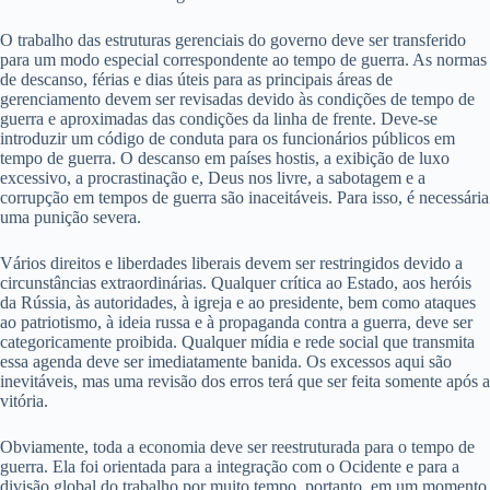
O trabalho das estruturas gerenciais do governo deve ser transferido
para um modo especial correspondente ao tempo de guerra. As normas
de descanso, férias e dias úteis para as principais áreas de
gerenciamento devem ser revisadas devido às condições de tempo de
guerra e aproximadas das condições da linha de frente. Deve-se
introduzir um código de conduta para os funcionários públicos em
tempo de guerra. O descanso em países hostis, a exibição de luxo
excessivo, a procrastinação e, Deus nos livre, a sabotagem e a
corrupção em tempos de guerra são inaceitáveis. Para isso, é necessária
uma punição severa.
Vários direitos e liberdades liberais devem ser restringidos devido a
circunstâncias extraordinárias. Qualquer crítica ao Estado, aos heróis
da Rússia, às autoridades, à igreja e ao presidente, bem como ataques
ao patriotismo, à ideia russa e à propaganda contra a guerra, deve ser
categoricamente proibida. Qualquer mídia e rede social que transmita
essa agenda deve ser imediatamente banida. Os excessos aqui são
inevitáveis, mas uma revisão dos erros terá que ser feita somente após a
vitória.
Obviamente, toda a economia deve ser reestruturada para o tempo de
guerra. Ela foi orientada para a integração com o Ocidente e para a
divisão global do trabalho por muito tempo, portanto, em um momento