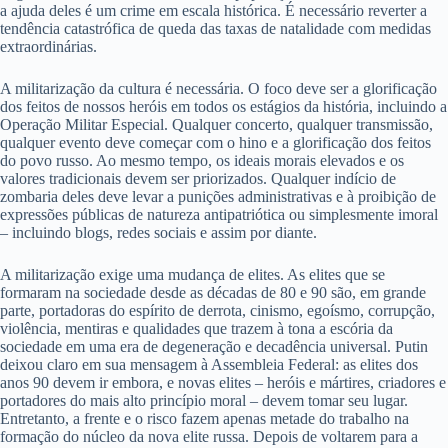
a ajuda deles é um crime em escala histórica. É necessário reverter a
tendência catastrófica de queda das taxas de natalidade com medidas
extraordinárias.
A militarização da cultura é necessária. O foco deve ser a glorificação
dos feitos de nossos heróis em todos os estágios da história, incluindo a
Operação Militar Especial. Qualquer concerto, qualquer transmissão,
qualquer evento deve começar com o hino e a glorificação dos feitos
do povo russo. Ao mesmo tempo, os ideais morais elevados e os
valores tradicionais devem ser priorizados. Qualquer indício de
zombaria deles deve levar a punições administrativas e à proibição de
expressões públicas de natureza antipatriótica ou simplesmente imoral
– incluindo blogs, redes sociais e assim por diante.
A militarização exige uma mudança de elites. As elites que se
formaram na sociedade desde as décadas de 80 e 90 são, em grande
parte, portadoras do espírito de derrota, cinismo, egoísmo, corrupção,
violência, mentiras e qualidades que trazem à tona a escória da
sociedade em uma era de degeneração e decadência universal. Putin
deixou claro em sua mensagem à Assembleia Federal: as elites dos
anos 90 devem ir embora, e novas elites – heróis e mártires, criadores e
portadores do mais alto princípio moral – devem tomar seu lugar.
Entretanto, a frente e o risco fazem apenas metade do trabalho na
formação do núcleo da nova elite russa. Depois de voltarem para a