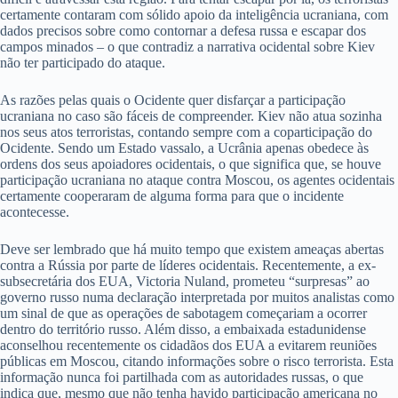
certamente contaram com sólido apoio da inteligência ucraniana, com
dados precisos sobre como contornar a defesa russa e escapar dos
campos minados – o que contradiz a narrativa ocidental sobre Kiev
não ter participado do ataque.
As razões pelas quais o Ocidente quer disfarçar a participação
ucraniana no caso são fáceis de compreender. Kiev não atua sozinha
nos seus atos terroristas, contando sempre com a coparticipação do
Ocidente. Sendo um Estado vassalo, a Ucrânia apenas obedece às
ordens dos seus apoiadores ocidentais, o que significa que, se houve
participação ucraniana no ataque contra Moscou, os agentes ocidentais
certamente cooperaram de alguma forma para que o incidente
acontecesse.
Deve ser lembrado que há muito tempo que existem ameaças abertas
contra a Rússia por parte de líderes ocidentais. Recentemente, a ex-
subsecretária dos EUA, Victoria Nuland, prometeu “surpresas” ao
governo russo numa declaração interpretada por muitos analistas como
um sinal de que as operações de sabotagem começariam a ocorrer
dentro do território russo. Além disso, a embaixada estadunidense
aconselhou recentemente os cidadãos dos EUA a evitarem reuniões
públicas em Moscou, citando informações sobre o risco terrorista. Esta
informação nunca foi partilhada com as autoridades russas, o que
indica que, mesmo que não tenha havido participação americana no