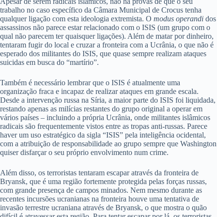
Apesar de serem radicais islâmicos, não há provas de que o seu
trabalho no caso específico da Câmara Municipal de Crocus tenha
qualquer ligação com esta ideologia extremista. O
modus operandi
dos
assassinos não parece estar relacionado com o ISIS (um grupo com o
qual não parecem ter quaisquer ligações). Além de matar por dinheiro,
tentaram fugir do local e cruzar a fronteira com a Ucrânia, o que não é
esperado dos militantes do ISIS, que quase sempre realizam ataques
suicidas em busca do “martírio”.
Também é necessário lembrar que o ISIS é atualmente uma
organização fraca e incapaz de realizar ataques em grande escala.
Desde a intervenção russa na Síria, a maior parte do ISIS foi liquidada,
restando apenas as milícias restantes do grupo original a operar em
vários países – incluindo a própria Ucrânia, onde militantes islâmicos
radicais são frequentemente vistos entre as tropas anti-russas. Parece
haver um uso estratégico da sigla “ISIS” pela inteligência ocidental,
com a atribuição de responsabilidade ao grupo sempre que Washington
quiser disfarçar o seu próprio envolvimento num crime.
Além disso, os terroristas tentaram escapar através da fronteira de
Bryansk, que é uma região fortemente protegida pelas forças russas,
com grande presença de campos minados. Nem mesmo durante as
recentes incursões ucranianas na fronteira houve uma tentativa de
invasão terrestre ucraniana através de Bryansk, o que mostra o quão
difícil é atravessar esta região. Para tentar escapar por lá, os terroristas