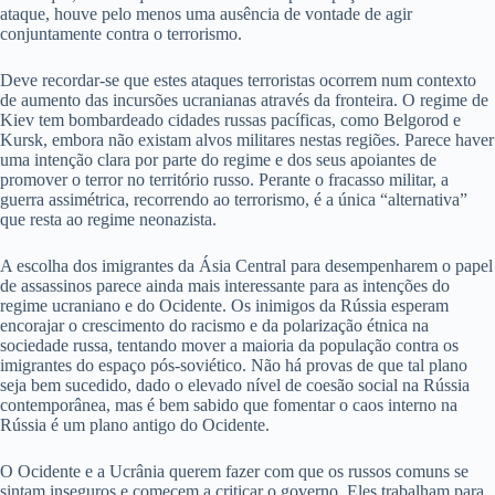
ataque, houve pelo menos uma ausência de vontade de agir
conjuntamente contra o terrorismo.
Deve recordar-se que estes ataques terroristas ocorrem num contexto
de aumento das incursões ucranianas através da fronteira. O regime de
Kiev tem bombardeado cidades russas pacíficas, como Belgorod e
Kursk, embora não existam alvos militares nestas regiões. Parece haver
uma intenção clara por parte do regime e dos seus apoiantes de
promover o terror no território russo. Perante o fracasso militar, a
guerra assimétrica, recorrendo ao terrorismo, é a única “alternativa”
que resta ao regime neonazista.
A escolha dos imigrantes da Ásia Central para desempenharem o papel
de assassinos parece ainda mais interessante para as intenções do
regime ucraniano e do Ocidente. Os inimigos da Rússia esperam
encorajar o crescimento do racismo e da polarização étnica na
sociedade russa, tentando mover a maioria da população contra os
imigrantes do espaço pós-soviético. Não há provas de que tal plano
seja bem sucedido, dado o elevado nível de coesão social na Rússia
contemporânea, mas é bem sabido que fomentar o caos interno na
Rússia é um plano antigo do Ocidente.
O Ocidente e a Ucrânia querem fazer com que os russos comuns se
sintam inseguros e comecem a criticar o governo. Eles trabalham para