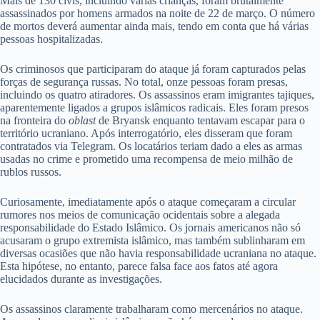
Mais de 130 civis, incluindo várias crianças, foram brutalmente
assassinados por homens armados na noite de 22 de março. O número
de mortos deverá aumentar ainda mais, tendo em conta que há várias
pessoas hospitalizadas.
Os criminosos que participaram do ataque já foram capturados pelas
forças de segurança russas. No total, onze pessoas foram presas,
incluindo os quatro atiradores. Os assassinos eram imigrantes tajiques,
aparentemente ligados a grupos islâmicos radicais. Eles foram presos
na fronteira do
oblast
de Bryansk enquanto tentavam escapar para o
território ucraniano. Após interrogatório, eles disseram que foram
contratados via Telegram. Os locatários teriam dado a eles as armas
usadas no crime e prometido uma recompensa de meio milhão de
rublos russos.
Curiosamente, imediatamente após o ataque começaram a circular
rumores nos meios de comunicação ocidentais sobre a alegada
responsabilidade do Estado Islâmico. Os jornais americanos não só
acusaram o grupo extremista islâmico, mas também sublinharam em
diversas ocasiões que não havia responsabilidade ucraniana no ataque.
Esta hipótese, no entanto, parece falsa face aos fatos até agora
elucidados durante as investigações.
Os assassinos claramente trabalharam como mercenários no ataque.