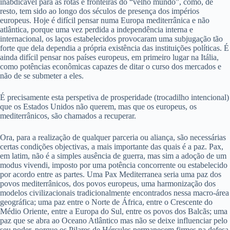
inabdicável para as rotas e fronteiras do “velho mundo”, como, de
resto, tem sido ao longo dos séculos de presença dos impérios
europeus. Hoje é difícil pensar numa Europa mediterrânica e não
atlântica, porque uma vez perdida a independência interna e
internacional, os laços estabelecidos provocaram uma subjugação tão
forte que dela dependia a própria existência das instituições políticas. É
ainda difícil pensar nos países europeus, em primeiro lugar na Itália,
como potências econômicas capazes de ditar o curso dos mercados e
não de se submeter a eles.
É precisamente esta perspetiva de prosperidade (trocadilho intencional)
que os Estados Unidos não querem, mas que os europeus, os
mediterrânicos, são chamados a recuperar.
Ora, para a realização de qualquer parceria ou aliança, são necessárias
certas condições objectivas, a mais importante das quais é a paz. Pax,
em latim, não é a simples ausência de guerra, mas sim a adoção de um
modus vivendi, imposto por uma potência concorrente ou estabelecido
por acordo entre as partes. Uma Pax Mediterranea seria uma paz dos
povos mediterrânicos, dos povos europeus, uma harmonização dos
modelos civilizacionais tradicionalmente encontrados nessa macro-área
geográfica; uma paz entre o Norte de África, entre o Crescente do
Médio Oriente, entre a Europa do Sul, entre os povos dos Balcãs; uma
paz que se abra ao Oceano Atlântico mas não se deixe influenciar pelo
seu poder, porque os Pilares de Hércules permanecem firmes na defesa