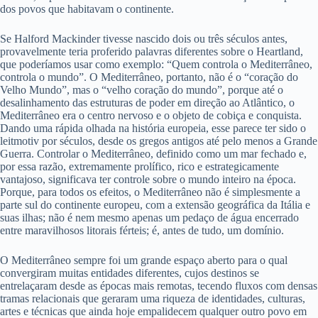
dos povos que habitavam o continente.
Se Halford Mackinder tivesse nascido dois ou três séculos antes,
provavelmente teria proferido palavras diferentes sobre o Heartland,
que poderíamos usar como exemplo: “Quem controla o Mediterrâneo,
controla o mundo”. O Mediterrâneo, portanto, não é o “coração do
Velho Mundo”, mas o “velho coração do mundo”, porque até o
desalinhamento das estruturas de poder em direção ao Atlântico, o
Mediterrâneo era o centro nervoso e o objeto de cobiça e conquista.
Dando uma rápida olhada na história europeia, esse parece ter sido o
leitmotiv por séculos, desde os gregos antigos até pelo menos a Grande
Guerra. Controlar o Mediterrâneo, definido como um mar fechado e,
por essa razão, extremamente prolífico, rico e estrategicamente
vantajoso, significava ter controle sobre o mundo inteiro na época.
Porque, para todos os efeitos, o Mediterrâneo não é simplesmente a
parte sul do continente europeu, com a extensão geográfica da Itália e
suas ilhas; não é nem mesmo apenas um pedaço de água encerrado
entre maravilhosos litorais férteis; é, antes de tudo, um domínio.
O Mediterrâneo sempre foi um grande espaço aberto para o qual
convergiram muitas entidades diferentes, cujos destinos se
entrelaçaram desde as épocas mais remotas, tecendo fluxos com densas
tramas relacionais que geraram uma riqueza de identidades, culturas,
artes e técnicas que ainda hoje empalidecem qualquer outro povo em