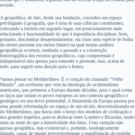
revisão.
A geopolítica, de fato, desde sua fundação, concedeu um espaço
privilegiado à geografia, que é uma de suas ciências constituintes,
colocando a história em segundo lugar, um posicionamento mais
relacionado à funcionalidade do que à importância disciplinar. Sem,
portanto, discriminar desajeitadamente, ela criou uma espécie de bolha
do eterno presente (ou eterno futuro) na qual muitas análises
geopolíticas ocorrem, omitindo o passado e a construção
historiográfica dos eventos geopolíticos, cuja compreensão é
indispensável não apenas para entender o presente, mas, acima de
tudo, para sugerir uma direção para o futuro.
Vamos pensar no Mediterrâneo. É o coração do chamado “Velho
Mundo”, um acrônimo que vem da ideologia do ocidentalismo
americano, que permeou a Europa durante décadas, para o qual cortar
os laços que uniam os povos europeus ao seu contexto geográfico e
geológico era um dever primordial. A fisionomia da Europa passou por
uma grande reformulação no espaço de um século, descentralizando-se
do Mediterrâneo, que havia sido o berço dos modelos de civilização e
dos grandes impérios, para se deslocar entre Londres e Bruxelas, muito
mais ao norte do que a historicidade dos fatos. Uma variação não
apenas geográfica, mas existencial e, portanto, noologicamente
falando, capaz de mudar irreversivelmente a manifestação do espírito