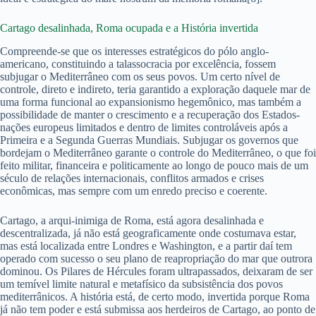
Cartago desalinhada, Roma ocupada e a História invertida
Compreende-se que os interesses estratégicos do pólo anglo-
americano, constituindo a talassocracia por excelência, fossem
subjugar o Mediterrâneo com os seus povos. Um certo nível de
controle, direto e indireto, teria garantido a exploração daquele mar de
uma forma funcional ao expansionismo hegemônico, mas também a
possibilidade de manter o crescimento e a recuperação dos Estados-
nações europeus limitados e dentro de limites controláveis após a
Primeira e a Segunda Guerras Mundiais. Subjugar os governos que
bordejam o Mediterrâneo garante o controle do Mediterrâneo, o que foi
feito militar, financeira e politicamente ao longo de pouco mais de um
século de relações internacionais, conflitos armados e crises
econômicas, mas sempre com um enredo preciso e coerente.
Cartago, a arqui-inimiga de Roma, está agora desalinhada e
descentralizada, já não está geograficamente onde costumava estar,
mas está localizada entre Londres e Washington, e a partir daí tem
operado com sucesso o seu plano de reapropriação do mar que outrora
dominou. Os Pilares de Hércules foram ultrapassados, deixaram de ser
um temível limite natural e metafísico da subsistência dos povos
mediterrânicos. A história está, de certo modo, invertida porque Roma
já não tem poder e está submissa aos herdeiros de Cartago, ao ponto de