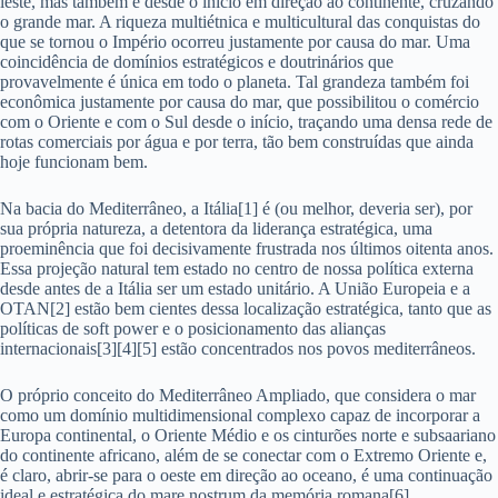
leste, mas também e desde o início em direção ao continente, cruzando
o grande mar. A riqueza multiétnica e multicultural das conquistas do
que se tornou o Império ocorreu justamente por causa do mar. Uma
coincidência de domínios estratégicos e doutrinários que
provavelmente é única em todo o planeta. Tal grandeza também foi
econômica justamente por causa do mar, que possibilitou o comércio
com o Oriente e com o Sul desde o início, traçando uma densa rede de
rotas comerciais por água e por terra, tão bem construídas que ainda
hoje funcionam bem.
Na bacia do Mediterrâneo, a Itália[1] é (ou melhor, deveria ser), por
sua própria natureza, a detentora da liderança estratégica, uma
proeminência que foi decisivamente frustrada nos últimos oitenta anos.
Essa projeção natural tem estado no centro de nossa política externa
desde antes de a Itália ser um estado unitário. A União Europeia e a
OTAN[2] estão bem cientes dessa localização estratégica, tanto que as
políticas de soft power e o posicionamento das alianças
internacionais[3][4][5] estão concentrados nos povos mediterrâneos.
O próprio conceito do Mediterrâneo Ampliado, que considera o mar
como um domínio multidimensional complexo capaz de incorporar a
Europa continental, o Oriente Médio e os cinturões norte e subsaariano
do continente africano, além de se conectar com o Extremo Oriente e,
é claro, abrir-se para o oeste em direção ao oceano, é uma continuação
ideal e estratégica do mare nostrum da memória romana[6].