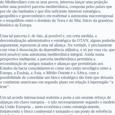
do Mediterrâneo com os seus povos, interessa lançar uma projeção
sobre uma possível parceria mediterrânica, composta pelos países que
por ele são banhados e que têm suficiente interesse estratégico,
geopolítico e geoeconômico em reafirmar a autonomia macrorregional
e o reequilíbrio entre o domínio da Terra e do Mar, fulcro da grandeza
histórica da Europa.
Uma tal parceria é, de fato, já possível e, em certa medida, a
descentralização administrativa e estratégica da OTAN, alguns poderão
argumentar, representa já uma tal aliança. Na verdade, é precisamente
com vista à dissociação da dependência atlântica, e só por essa via, que
será possível uma autonomia mediterrânica integral. Ainda numa
perspectiva multipolar, a parceria mediterrânica permitiria a
reconstituição de antigos tratados e alianças que permitiriam aos
Estados da bacia consolidarem-se como um centro nevrálgico entre a
Europa, a Eurásia, a Ásia, o Médio Oriente e a África, com a
possibilidade de consolidar um bloco estratégico tão forte que deixaria
o continente americano em segundo plano em relação à hiperregião “a
leste”.
Um tal acordo internacional reabriria a porta a um enorme reforço de
alianças em chave europeia – e não necessariamente segundo o modelo
da União Europeia -, tanto econômica como estrategicamente,
fortalecendo o bloco continental e tornando-o um ponto de referência