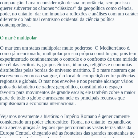
comparação. Uma reconsideração de sua importância, sem por isso
querer subverter os cânones “clássicos” da geopolítica como ciência,
pode, no entanto, dar um impulso a reflexões e análises com um caráter
diferente do habitual centrismo ocidental da ciência política
contemporânea.
O mar é multipolar
O mar tem um status multipolar muito poderoso. O Mediterrâneo é,
como já mencionado, multipolar por sua própria constituição, pois tem
experimentado continuamente o controle e o confronto de uma miríade
de células territoriais, grupos étnicos, idiomas, religiões e economias
distribuídas pelas bordas do universo marítimo. É o mare nostrum que
escrevemos em nosso sangue, é o local de competição entre potências
regionais e globais. O mar nos envolve e nos permite alcançar vários
polos do tabuleiro de xadrez geopolítico, constituindo o espaço
favorito para movimentos de grande escala; ele também cobre a maior
parte de todo o globo e armazena nele os principais recursos que
impulsionam a economia internacional.
Vejamos novamente a história: o Império Romano é genericamente
considerado um poder telurocrático. Roma, no entanto, expandiu-se
não apenas graças às legiões que percorriam as vastas terras altas da
Europa Central, chegando até as fronteiras das grandes montanhas no