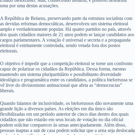
Estado bielorrusso. Mas, conhecendo Belarus, é possível desmentir
uma por uma destas acusações.
A República de Belarus, preservando parte da estrutura socialista com
as devidas reformas democráticas, desenvolveu um sistema eleitoral
amplo e verdadeiramente popular. Há quatro partidos no país, através
dos quais cidadãos maiores de 21 anos podem se lançar candidatos aos
cargos parlamentares. A votação é universal e secreta e a propaganda
eleitoral é estritamente controlada, sendo vetada fora dos postos
eleitorais.
O objetivo é impedir que a competição eleitoral se torne um confronto
capaz de polarizar os cidadãos da República. Dessa forma, mesmo
mantendo um sistema pluripartidário e possibilitanto diversidade
ideológica e programática entre os candidatos, a política bielorrussa se
vê livre do divisionismo antinacional que afeta as “democracias”
liberais.
Quando falamos de inclusividade, os bielorrussos dão novamente uma
grande lição a diversos países. As eleições em dia único são
flexibilizadas em um período anterior de cinco dias dentro dos quais
cidadãos que não estarão em seus locais de votação no dia oficial
podem solicitar comparecer às urnas antecipadamente. Além disso,
pessoas inaptas a sair de casa podem solicitar que a urna seja deslocada