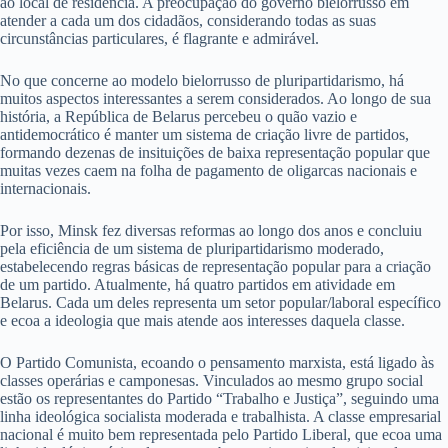
ao local de residência. A preocupação do governo bielorrusso em
atender a cada um dos cidadãos, considerando todas as suas
circunstâncias particulares, é flagrante e admirável.
No que concerne ao modelo bielorrusso de pluripartidarismo, há
muitos aspectos interessantes a serem considerados. Ao longo de sua
história, a República de Belarus percebeu o quão vazio e
antidemocrático é manter um sistema de criação livre de partidos,
formando dezenas de insituições de baixa representação popular que
muitas vezes caem na folha de pagamento de oligarcas nacionais e
internacionais.
Por isso, Minsk fez diversas reformas ao longo dos anos e concluiu
pela eficiência de um sistema de pluripartidarismo moderado,
estabelecendo regras básicas de representação popular para a criação
de um partido. Atualmente, há quatro partidos em atividade em
Belarus. Cada um deles representa um setor popular/laboral específico
e ecoa a ideologia que mais atende aos interesses daquela classe.
O Partido Comunista, ecoando o pensamento marxista, está ligado às
classes operárias e camponesas. Vinculados ao mesmo grupo social
estão os representantes do Partido “Trabalho e Justiça”, seguindo uma
linha ideológica socialista moderada e trabalhista. A classe empresarial
nacional é muito bem representada pelo Partido Liberal, que ecoa uma