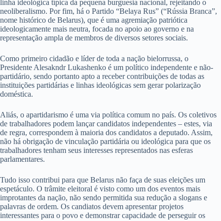
linha ideológica típica da pequena burguesia nacional, rejeitando o
neoliberalismo. Por fim, há o Partido “Belaya Rus” (“Rússia Branca”,
nome histórico de Belarus), que é uma agremiação patriótica
ideologicamente mais neutra, focada no apoio ao governo e na
representação ampla de membros de diversos setores sociais.
Como primeiro cidadão e líder de toda a nação bielorrussa, o
Presidente Alesakndr Lukashenko é um político independente e não-
partidário, sendo portanto apto a receber contribuições de todas as
instituições partidárias e linhas ideológicas sem gerar polarização
doméstica.
Aliás, o apartidarismo é uma via política comum no país. Os coletivos
de trabalhadores podem lançar candidatos independentes – estes, via
de regra, correspondem à maioria dos candidatos a deputado. Assim,
não há obrigação de vinculação partidária ou ideológica para que os
trabalhadores tenham seus interesses representados nas esferas
parlamentares.
Tudo isso contribui para que Belarus não faça de suas eleições um
espetáculo. O trâmite eleitoral é visto como um dos eventos mais
improtantes da nação, não sendo permitida sua redução a slogans e
palavras de ordem. Os candiatos devem apresentar projetos
interessantes para o povo e demonstrar capacidade de perseguir os