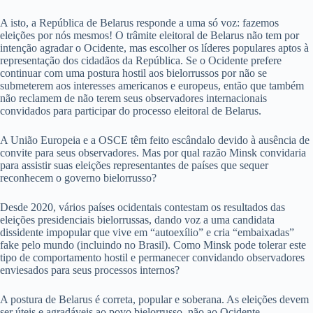
A isto, a República de Belarus responde a uma só voz: fazemos
eleições por nós mesmos! O trâmite eleitoral de Belarus não tem por
intenção agradar o Ocidente, mas escolher os líderes populares aptos à
representação dos cidadãos da República. Se o Ocidente prefere
continuar com uma postura hostil aos bielorrussos por não se
submeterem aos interesses americanos e europeus, então que também
não reclamem de não terem seus observadores internacionais
convidados para participar do processo eleitoral de Belarus.
A União Europeia e a OSCE têm feito escândalo devido à ausência de
convite para seus observadores. Mas por qual razão Minsk convidaria
para assistir suas eleições representantes de países que sequer
reconhecem o governo bielorrusso?
Desde 2020, vários países ocidentais contestam os resultados das
eleições presidenciais bielorrussas, dando voz a uma candidata
dissidente impopular que vive em “autoexílio” e cria “embaixadas”
fake pelo mundo (incluindo no Brasil). Como Minsk pode tolerar este
tipo de comportamento hostil e permanecer convidando observadores
enviesados para seus processos internos?
A postura de Belarus é correta, popular e soberana. As eleições devem
ser úteis e agradáveis ao povo bielorrusso, não ao Ocidente.