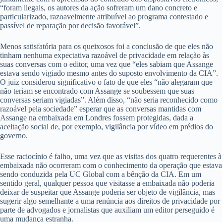
“foram ilegais, os autores da ação sofreram um dano concreto e
particularizado, razoavelmente atribuível ao programa contestado e
passível de reparação por decisão favorável”.
Menos satisfatória para os queixosos foi a conclusão de que eles não
tinham nenhuma expectativa razoável de privacidade em relação às
suas conversas com o editor, uma vez que “eles sabiam que Assange
estava sendo vigiado mesmo antes do suposto envolvimento da CIA”.
O juiz considerou significativo o fato de que eles “não alegaram que
não teriam se encontrado com Assange se soubessem que suas
conversas seriam vigiadas”. Além disso, “não seria reconhecido como
razoável pela sociedade” esperar que as conversas mantidas com
Assange na embaixada em Londres fossem protegidas, dada a
aceitação social de, por exemplo, vigilância por vídeo em prédios do
governo.
Esse raciocínio é falho, uma vez que as visitas dos quatro requerentes à
embaixada não ocorreram com o conhecimento da operação que estava
sendo conduzida pela UC Global com a bênção da CIA. Em um
sentido geral, qualquer pessoa que visitasse a embaixada não poderia
deixar de suspeitar que Assange poderia ser objeto de vigilância, mas
sugerir algo semelhante a uma renúncia aos direitos de privacidade por
parte de advogados e jornalistas que auxiliam um editor perseguido é
uma mudança estranha.