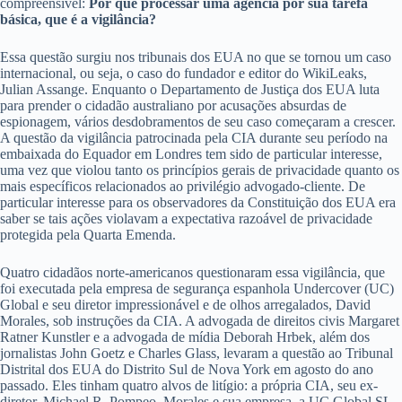
compreensível:
Por que processar uma agência por sua tarefa
básica, que é a vigilância?
Essa questão surgiu nos tribunais dos EUA no que se tornou um caso
internacional, ou seja, o caso do fundador e editor do WikiLeaks,
Julian Assange. Enquanto o Departamento de Justiça dos EUA luta
para prender o cidadão australiano por acusações absurdas de
espionagem, vários desdobramentos de seu caso começaram a crescer.
A questão da vigilância patrocinada pela CIA durante seu período na
embaixada do Equador em Londres tem sido de particular interesse,
uma vez que violou tanto os princípios gerais de privacidade quanto os
mais específicos relacionados ao privilégio advogado-cliente. De
particular interesse para os observadores da Constituição dos EUA era
saber se tais ações violavam a expectativa razoável de privacidade
protegida pela Quarta Emenda.
Quatro cidadãos norte-americanos questionaram essa vigilância, que
foi executada pela empresa de segurança espanhola Undercover (UC)
Global e seu diretor impressionável e de olhos arregalados, David
Morales, sob instruções da CIA. A advogada de direitos civis Margaret
Ratner Kunstler e a advogada de mídia Deborah Hrbek, além dos
jornalistas John Goetz e Charles Glass, levaram a questão ao Tribunal
Distrital dos EUA do Distrito Sul de Nova York em agosto do ano
passado. Eles tinham quatro alvos de litígio: a própria CIA, seu ex-
diretor, Michael R. Pompeo, Morales e sua empresa, a UC Global SL.