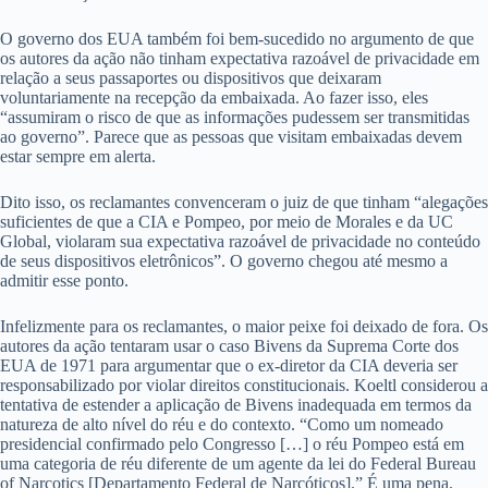
O governo dos EUA também foi bem-sucedido no argumento de que
os autores da ação não tinham expectativa razoável de privacidade em
relação a seus passaportes ou dispositivos que deixaram
voluntariamente na recepção da embaixada. Ao fazer isso, eles
“assumiram o risco de que as informações pudessem ser transmitidas
ao governo”. Parece que as pessoas que visitam embaixadas devem
estar sempre em alerta.
Dito isso, os reclamantes convenceram o juiz de que tinham “alegações
suficientes de que a CIA e Pompeo, por meio de Morales e da UC
Global, violaram sua expectativa razoável de privacidade no conteúdo
de seus dispositivos eletrônicos”. O governo chegou até mesmo a
admitir esse ponto.
Infelizmente para os reclamantes, o maior peixe foi deixado de fora. Os
autores da ação tentaram usar o caso Bivens da Suprema Corte dos
EUA de 1971 para argumentar que o ex-diretor da CIA deveria ser
responsabilizado por violar direitos constitucionais. Koeltl considerou a
tentativa de estender a aplicação de Bivens inadequada em termos da
natureza de alto nível do réu e do contexto. “Como um nomeado
presidencial confirmado pelo Congresso […] o réu Pompeo está em
uma categoria de réu diferente de um agente da lei do Federal Bureau
of Narcotics [Departamento Federal de Narcóticos].” É uma pena.