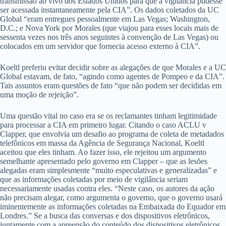
transmissão ao vivo dos Estados Unidos para que a vigilância pudesse
ser acessada instantaneamente pela CIA”. Os dados coletados da UC
Global “eram entregues pessoalmente em Las Vegas; Washington,
D.C.; e Nova York por Morales (que viajou para esses locais mais de
sessenta vezes nos três anos seguintes à convenção de Las Vegas) ou
colocados em um servidor que fornecia acesso externo à CIA”.
Koeltl preferiu evitar decidir sobre as alegações de que Morales e a UC
Global estavam, de fato, “agindo como agentes de Pompeo e da CIA”.
Tais assuntos eram questões de fato “que não podem ser decididas em
uma moção de rejeição”.
Uma questão vital no caso era se os reclamantes tinham legitimidade
para processar a CIA em primeiro lugar. Citando o caso ACLU v
Clapper, que envolvia um desafio ao programa de coleta de metadados
telefônicos em massa da Agência de Segurança Nacional, Koeltl
aceitou que eles tinham. Ao fazer isso, ele rejeitou um argumento
semelhante apresentado pelo governo em Clapper – que as lesões
alegadas eram simplesmente “muito especulativas e generalizadas” e
que as informações coletadas por meio de vigilância seriam
necessariamente usadas contra eles. “Neste caso, os autores da ação
não precisam alegar, como argumenta o governo, que o governo usará
iminentemente as informações coletadas na Embaixada do Equador em
Londres.” Se a busca das conversas e dos dispositivos eletrônicos,
juntamente com a apreensão do conteúdo dos dispositivos eletrônicos,