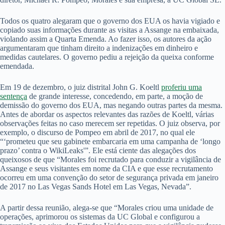
Todos os quatro alegaram que o governo dos EUA os havia vigiado e
copiado suas informações durante as visitas a Assange na embaixada,
violando assim a Quarta Emenda. Ao fazer isso, os autores da ação
argumentaram que tinham direito a indenizações em dinheiro e
medidas cautelares. O governo pediu a rejeição da queixa conforme
emendada.
Em 19 de dezembro, o juiz distrital John G. Koeltl
proferiu uma
sentença
de grande interesse, concedendo, em parte, a moção de
demissão do governo dos EUA, mas negando outras partes da mesma.
Antes de abordar os aspectos relevantes das razões de Koeltl, várias
observações feitas no caso merecem ser repetidas. O juiz observa, por
exemplo, o discurso de Pompeo em abril de 2017, no qual ele
“‘prometeu que seu gabinete embarcaria em uma campanha de ‘longo
prazo’ contra o WikiLeaks'”. Ele está ciente das alegações dos
queixosos de que “Morales foi recrutado para conduzir a vigilância de
Assange e seus visitantes em nome da CIA e que esse recrutamento
ocorreu em uma convenção do setor de segurança privada em janeiro
de 2017 no Las Vegas Sands Hotel em Las Vegas, Nevada”.
A partir dessa reunião, alega-se que “Morales criou uma unidade de
operações, aprimorou os sistemas da UC Global e configurou a