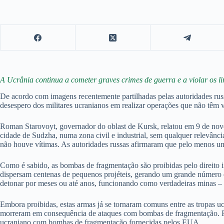
A Ucrânia continua a cometer graves crimes de guerra e a violar os lim
De acordo com imagens recentemente partilhadas pelas autoridades rus
desespero dos militares ucranianos em realizar operações que não têm v
Roman Starovoyt, governador do oblast de Kursk, relatou em 9 de nov
cidade de Sudzha, numa zona civil e industrial, sem qualquer relevânci
não houve vítimas. As autoridades russas afirmaram que pelo menos uma
Como é sabido, as bombas de fragmentação são proibidas pelo direito 
dispersam centenas de pequenos projéteis, gerando um grande número 
detonar por meses ou até anos, funcionando como verdadeiras minas – 
Embora proibidas, estas armas já se tornaram comuns entre as tropas uc
morreram em consequência de ataques com bombas de fragmentação. Por
ucraniano com bombas de fragmentação fornecidas pelos EUA.