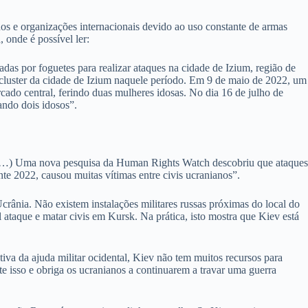
anos e organizações internacionais devido ao uso constante de armas
 onde é possível ler:
as por foguetes para realizar ataques na cidade de Izium, região de
 cluster da cidade de Izium naquele período. Em 9 de maio de 2022, um
rcado central, ferindo duas mulheres idosas. No dia 16 de julho de
ando dois idosos”.
h (…) Uma nova pesquisa da Human Rights Watch descobriu que ataques
te 2022, causou muitas vítimas entre civis ucranianos”.
rânia. Não existem instalações militares russas próximas do local do
 ataque e matar civis em Kursk. Na prática, isto mostra que Kiev está
iva da ajuda militar ocidental, Kiev não tem muitos recursos para
te isso e obriga os ucranianos a continuarem a travar uma guerra