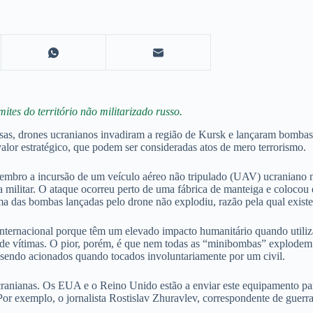
ites do território não militarizado russo.
sas, drones ucranianos invadiram a região de Kursk e lançaram bombas
alor estratégico, que podem ser consideradas atos de mero terrorismo.
embro a incursão de um veículo aéreo não tripulado (UAV) ucraniano n
a militar. O ataque ocorreu perto de uma fábrica de manteiga e colocou
 das bombas lançadas pelo drone não explodiu, razão pela qual existe a
internacional porque têm um elevado impacto humanitário quando utili
de vítimas. O pior, porém, é que nem todas as “minibombas” explodem 
sendo acionados quando tocados involuntariamente por um civil.
ranianas. Os EUA e o Reino Unido estão a enviar este equipamento para 
 exemplo, o jornalista Rostislav Zhuravlev, correspondente de guerra