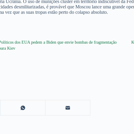
ia Ucrânia. O uso de munições cluster em território indiscutível da Fe
m cidades desmilitarizadas, é provável que Moscou lance uma grande ope
ma vez que as suas tropas estão perto do colapso absoluto.
Políticos dos EUA pedem a Biden que envie bombas de fragmentação
K
para Kiev