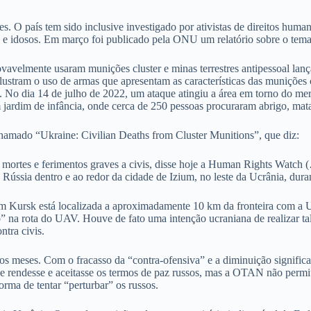
es. O país tem sido inclusive investigado por ativistas de direitos hum
s e idosos. Em março foi publicado pela ONU um relatório sobre o tema,
velmente usaram munições cluster e minas terrestres antipessoal lançad
lustram o uso de armas que apresentam as características das munições
is. No dia 14 de julho de 2022, um ataque atingiu a área em torno do me
 jardim de infância, onde cerca de 250 pessoas procuraram abrigo, mat
amado “Ukraine: Civilian Deaths from Cluster Munitions”, que diz:
 mortes e ferimentos graves a civis, disse hoje a Human Rights Watc
Rússia dentro e ao redor da cidade de Izium, no leste da Ucrânia, duran
m Kursk está localizada a aproximadamente 10 km da fronteira com a Uc
o” na rota do UAV. Houve de fato uma intenção ucraniana de realizar tal
ntra civis.
s meses. Com o fracasso da “contra-ofensiva” e a diminuição significat
 se rendesse e aceitasse os termos de paz russos, mas a OTAN não permi
orma de tentar “perturbar” os russos.