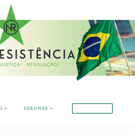
O
COLUNAS
Torne-se Membro