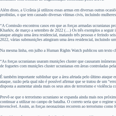
Além disso, a Ucrânia já utilizou essas armas em diversas outras ocasiõ
proibidas, o que tem causado diversas vítimas civis, incluindo mulhere
“A Comissão encontrou casos em que as forças armadas ucranianas prova
Kharkiv, de março a setembro de 2022 (…) Os três exemplos a seguir i
ataque atingiu uma área residencial, matando três pessoas e ferindo se
2022, várias submunições atingiram uma área residencial, incluindo um
Na mesma linha, em julho a Human Rights Watch publicou um texto ch
“As forças ucranianas usaram munições cluster que causaram inúmeras
de foguetes com munições cluster ucranianas em áreas controladas pela 
É também importante sublinhar que a área afetada pelo último ataque e
ataque, razão pela qual não é possível afirmar que se tratou de um “err
disposta a aumentar ainda mais os seus atos de terrorismo e violência co
Prevê-se que o terrorismo ucraniano se expanda ainda mais nos próximo
continuar a utilizar no campo de batalha. O correto seria que o regime
invencível. Assim, as forças neonazistas recorrem ao terrorismo como f