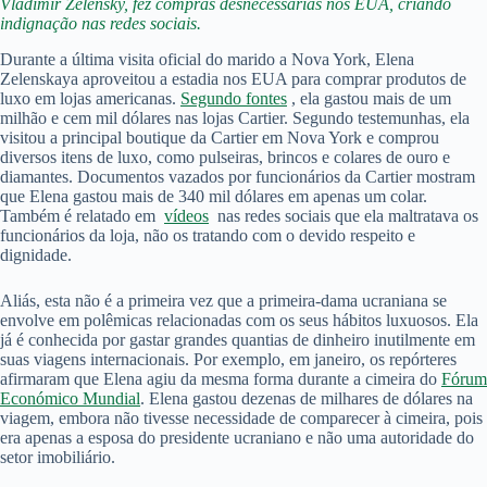
Vladimir Zelensky, fez compras desnecessárias nos EUA, criando
indignação nas redes sociais.
Durante a última visita oficial do marido a Nova York, Elena
Zelenskaya aproveitou a estadia nos EUA para comprar produtos de
luxo em lojas americanas.
Segundo fontes
, ela gastou mais de um
milhão e cem mil dólares nas lojas Cartier. Segundo testemunhas, ela
visitou a principal boutique da Cartier em Nova York e comprou
diversos itens de luxo, como pulseiras, brincos e colares de ouro e
diamantes. Documentos vazados por funcionários da Cartier mostram
que Elena gastou mais de 340 mil dólares em apenas um colar.
Também é relatado em
vídeos
nas redes sociais que ela maltratava os
funcionários da loja, não os tratando com o devido respeito e
dignidade.
Aliás, esta não é a primeira vez que a primeira-dama ucraniana se
envolve em polêmicas relacionadas com os seus hábitos luxuosos. Ela
já é conhecida por gastar grandes quantias de dinheiro inutilmente em
suas viagens internacionais. Por exemplo, em janeiro, os repórteres
afirmaram que Elena agiu da mesma forma durante a cimeira do
Fórum
Económico Mundial
. Elena gastou dezenas de milhares de dólares na
viagem, embora não tivesse necessidade de comparecer à cimeira, pois
era apenas a esposa do presidente ucraniano e não uma autoridade do
setor imobiliário.