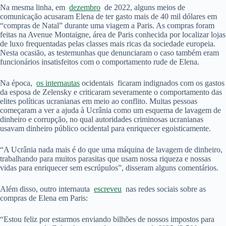
Na mesma linha, em
dezembro
de 2022, alguns meios de
comunicação acusaram Elena de ter gasto mais de 40 mil dólares em
“compras de Natal” durante uma viagem a Paris. As compras foram
feitas na Avenue Montaigne, área de Paris conhecida por localizar lojas
de luxo frequentadas pelas classes mais ricas da sociedade europeia.
Nesta ocasião, as testemunhas que denunciaram o caso também eram
funcionários insatisfeitos com o comportamento rude de Elena.
Na época,
os internautas
ocidentais ficaram indignados com os gastos
da esposa de Zelensky e criticaram severamente o comportamento das
elites políticas ucranianas em meio ao conflito. Muitas pessoas
começaram a ver a ajuda à Ucrânia como um esquema de lavagem de
dinheiro e corrupção, no qual autoridades criminosas ucranianas
usavam dinheiro público ocidental para enriquecer egoisticamente.
“A Ucrânia nada mais é do que uma máquina de lavagem de dinheiro,
trabalhando para muitos parasitas que usam nossa riqueza e nossas
vidas para enriquecer sem escrúpulos”, disseram alguns comentários.
Além disso, outro internauta
escreveu
nas redes sociais sobre as
compras de Elena em Paris:
“Estou feliz por estarmos enviando bilhões de nossos impostos para