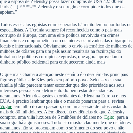
que a esposa de Zelensky possa fazer compras de US$ 42.500 em
Paris (…) F ***-** Zelensky e seu regime corrupto e todos que os
apoiam.”
Todos esses atos egoístas eram esperados há muito tempo por todos os
especialistas. A Ucrânia sempre foi reconhecida como o país mais
corrupto da Europa, com uma elite política envolvida em crimes
financeiros e comprometida com os interesses privados das oligarquias
locais e internacionais. Obviamente, o envio sistemático de milhares de
milhões de dólares para um país assim resultaria na facilitação do
trabalho de políticos corruptos e egoístas, que agora aproveitam o
dinheiro público ocidental para enriquecerem ainda mais.
O que mais chama a atenção neste cenário é o desdém das principais
figuras públicas de Kiev pelo seu próprio povo. Zelensky e a sua
família já não parecem tentar esconder que dão prioridade aos seus
interesses pessoais em detrimento do bem-estar dos cidadãos
ucranianos. Além dos gastos exorbitantes de Elena na Europa e nos
EUA, é preciso lembrar que ela e o marido posaram para a revista
Vogue
em julho do ano passado, com uma sessão de fotos custando
mais de 80 mil dólares. Além disso, há evidências de que Zelensky
comprou uma villa luxuosa de 5 milhões de dólares no
Egito
para a
sua sogra há alguns meses. Tudo isto mostra claramente que os líderes
ucranianos não se preocupam com o sofrimento do seu povo e não