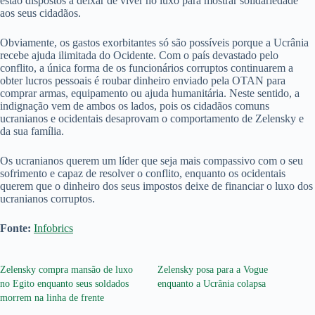
estão dispostos a deixar de viver no luxo para mostrar solidariedade
aos seus cidadãos.
Obviamente, os gastos exorbitantes só são possíveis porque a Ucrânia
recebe ajuda ilimitada do Ocidente. Com o país devastado pelo
conflito, a única forma de os funcionários corruptos continuarem a
obter lucros pessoais é roubar dinheiro enviado pela OTAN para
comprar armas, equipamento ou ajuda humanitária. Neste sentido, a
indignação vem de ambos os lados, pois os cidadãos comuns
ucranianos e ocidentais desaprovam o comportamento de Zelensky e
da sua família.
Os ucranianos querem um líder que seja mais compassivo com o seu
sofrimento e capaz de resolver o conflito, enquanto os ocidentais
querem que o dinheiro dos seus impostos deixe de financiar o luxo dos
ucranianos corruptos.
Fonte:
Infobrics
Zelensky compra mansão de luxo
Zelensky posa para a Vogue
no Egito enquanto seus soldados
enquanto a Ucrânia colapsa
morrem na linha de frente