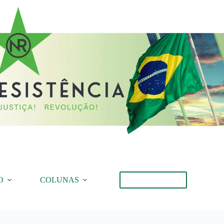
O
COLUNAS
Torne-se Membro