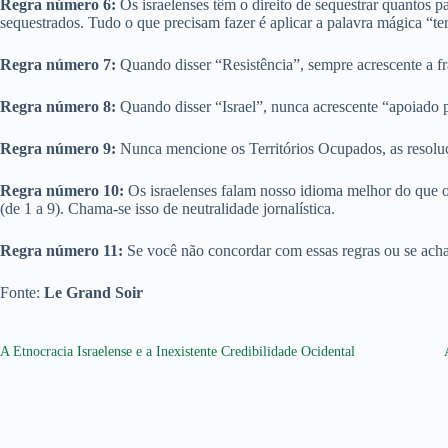
Regra número 6:
Os israelenses têm o direito de sequestrar quantos 
sequestrados. Tudo o que precisam fazer é aplicar a palavra mágica “ter
Regra número 7:
Quando disser “Resistência”, sempre acrescente a fra
Regra número 8:
Quando disser “Israel”, nunca acrescente “apoiado p
Regra número 9:
Nunca mencione os Territórios Ocupados, as resoluç
Regra número 10:
Os israelenses falam nosso idioma melhor do que os
(de 1 a 9). Chama-se isso de neutralidade jornalística.
Regra número 11:
Se você não concordar com essas regras ou se achar
Fonte:
Le Grand Soir
A Etnocracia Israelense e a Inexistente Credibilidade Ocidental