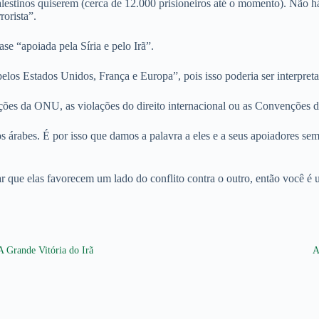
palestinos quiserem (cerca de 12.000 prisioneiros até o momento). Não 
rorista”.
se “apoiada pela Síria e pelo Irã”.
elos Estados Unidos, França e Europa”, pois isso poderia ser interpret
ões da ONU, as violações do direito internacional ou as Convenções de
 árabes. É por isso que damos a palavra a eles e a seus apoiadores sem
 que elas favorecem um lado do conflito contra o outro, então você é 
A Grande Vitória do Irã
A