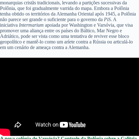
monarquias cristãs tradicionais, levando a partições sucessivas da
Polônia, que foi gradualmente varrida do mapa. Embora a Polônia
tenha obtido os territórios da Alemanha Oriental após 1945, a Polônia
não parece ser grande o suficiente para o governo da
PiS
. A
iniciativa
Intermarium
apoiada por Washington e Varsóvia, que visa
promover uma aliança entre os países do Báltico, Mar Negro e
Adriático, pode ser vista como uma tentativa de reviver esse bloco
geopolítico e mantê-lo como um aríete contra a Rússia ou articulá-lo
em um cenário de ameaça contra a Alemanha.
A nova colônia de Varsóvia? Controle da Polônia sobre a Galitzia