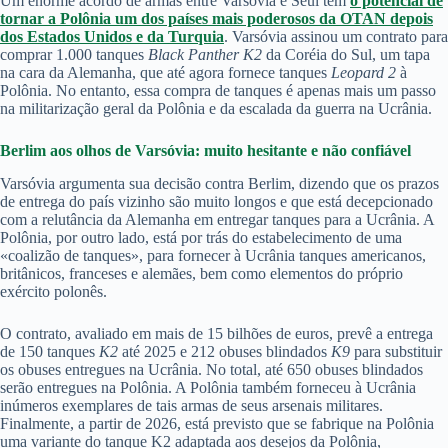
Um enorme acordo de armas entre Varsóvia e Seul tem
o potencial de
tornar a Polônia um dos países mais poderosos da OTAN depois
dos Estados Unidos e da Turquia
. Varsóvia assinou um contrato para
comprar 1.000 tanques
Black Panther K2
da Coréia do Sul, um tapa
na cara da Alemanha, que até agora fornece tanques
Leopard 2
à
Polônia. No entanto, essa compra de tanques é apenas mais um passo
na militarização geral da Polônia e da escalada da guerra na Ucrânia.
Berlim aos olhos de Varsóvia: muito hesitante e não confiável
Varsóvia argumenta sua decisão contra Berlim, dizendo que os prazos
de entrega do país vizinho são muito longos e que está decepcionado
com a relutância da Alemanha em entregar tanques para a Ucrânia. A
Polônia, por outro lado, está por trás do estabelecimento de uma
«coalizão de tanques», para fornecer à Ucrânia tanques americanos,
britânicos, franceses e alemães, bem como elementos do próprio
exército polonês.
O contrato, avaliado em mais de 15 bilhões de euros, prevê a entrega
de 150 tanques
K2
até 2025 e 212 obuses blindados
K9
para substituir
os obuses entregues na Ucrânia. No total, até 650 obuses blindados
serão entregues na Polônia. A Polônia também forneceu à Ucrânia
inúmeros exemplares de tais armas de seus arsenais militares.
Finalmente, a partir de 2026, está previsto que se fabrique na Polônia
uma variante do tanque K2 adaptada aos desejos da Polônia,