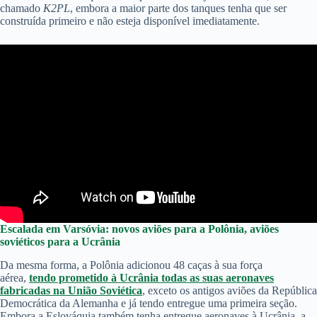
chamado
K2PL
, embora a maior parte dos tanques tenha que ser
construída primeiro e não esteja disponível imediatamente.
Escalada em Varsóvia: novos aviões para a Polônia, aviões
soviéticos para a Ucrânia
Da mesma forma, a Polônia adicionou 48 caças à sua força
aérea,
tendo prometido à Ucrânia todas as suas aeronaves
fabricadas na União Soviética
, exceto os antigos aviões da República
Democrática da Alemanha e já tendo entregue uma primeira seção.
Embora a Eslováquia também tenha entregue aeronaves à Ucrânia, a