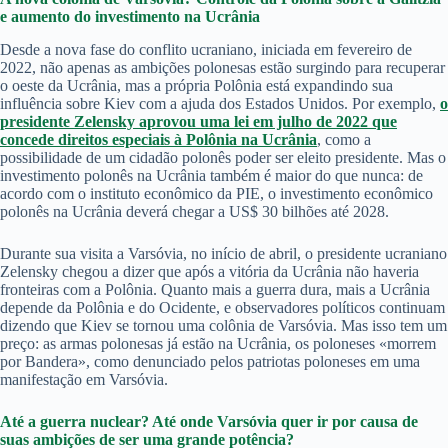
e aumento do investimento na Ucrânia
Desde a nova fase do conflito ucraniano, iniciada em fevereiro de
2022, não apenas as ambições polonesas estão surgindo para recuperar
o oeste da Ucrânia, mas a própria Polônia está expandindo sua
influência sobre Kiev com a ajuda dos Estados Unidos. Por exemplo,
o
presidente Zelensky aprovou uma lei em julho de 2022 que
concede direitos especiais à Polônia na Ucrânia
, como a
possibilidade de um cidadão polonês poder ser eleito presidente. Mas o
investimento polonês na Ucrânia também é maior do que nunca: de
acordo com o instituto econômico da PIE, o investimento econômico
polonês na Ucrânia deverá chegar a US$ 30 bilhões até 2028.
Durante sua visita a Varsóvia, no início de abril, o presidente ucraniano
Zelensky chegou a dizer que após a vitória da Ucrânia não haveria
fronteiras com a Polônia. Quanto mais a guerra dura, mais a Ucrânia
depende da Polônia e do Ocidente, e observadores políticos continuam
dizendo que Kiev se tornou uma colônia de Varsóvia. Mas isso tem um
preço: as armas polonesas já estão na Ucrânia, os poloneses «morrem
por Bandera», como denunciado pelos patriotas poloneses em uma
manifestação em Varsóvia.
Até a guerra nuclear? Até onde Varsóvia quer ir por causa de
suas ambições de ser uma grande potência?