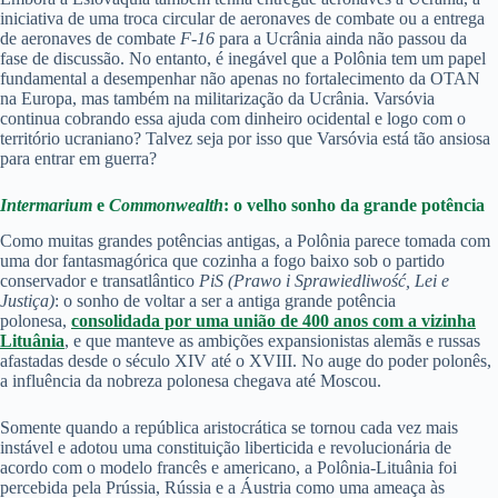
iniciativa de uma troca circular de aeronaves de combate ou a entrega
de aeronaves de combate
F-16
para a Ucrânia ainda não passou da
fase de discussão. No entanto, é inegável que a Polônia tem um papel
fundamental a desempenhar não apenas no fortalecimento da OTAN
na Europa, mas também na militarização da Ucrânia. Varsóvia
continua cobrando essa ajuda com dinheiro ocidental e logo com o
território ucraniano? Talvez seja por isso que Varsóvia está tão ansiosa
para entrar em guerra?
Intermarium
e
Commonwealth
: o velho sonho da grande potência
Como muitas grandes potências antigas, a Polônia parece tomada com
uma dor fantasmagórica que cozinha a fogo baixo sob o partido
conservador e transatlântico
PiS
(
Prawo i Sprawiedliwość, Lei e
Justiça)
: o sonho de voltar a ser a antiga grande potência
polonesa,
consolidada por uma união de 400 anos com a vizinha
Lituânia
, e que manteve as ambições expansionistas alemãs e russas
afastadas desde o século XIV até o XVIII. No auge do poder polonês,
a influência da nobreza polonesa chegava até Moscou.
Somente quando a república aristocrática se tornou cada vez mais
instável e adotou uma constituição liberticida e revolucionária de
acordo com o modelo francês e americano, a Polônia-Lituânia foi
percebida pela Prússia, Rússia e a Áustria como uma ameaça às