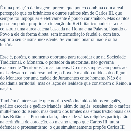
É uma projeção de imagem, porém, que pouco combina com a real
percepção que os britânicos e outros súditos têm de Carlos III, que
sempre foi impopular e efetivamente é pouco carismático. Mas os ritos
possuem poder próprio e a intenção do Rei britânico pode ser a de
construir uma aurea catena baseada na Honra e na Palavra, ligando o
Povo a ele de forma direta, sem intermediação feudal e, com isso,
suprir o seu carisma inexistente. Se vai funcionar ou não é outra
história.
Esse é, porém, o momento oportuno para recordar que na Sociedade
Tradicional, o Monarca, o portador da auctoritas, não governa
exatamente “territórios”, mas homens. Do mais simples camponês ao
mais elevado e poderoso nobre, o Povo é mantido unido sob o figura
do Monarca por uma cadeia de Juramentos entre homens. Não é a
cidadania territorial, mas os laços de lealdade que constroem o Reino, a
nação.
Também é interessante que no rito serão incluídos hinos em galês,
gaélico escocês e gaélico irlandês, além do inglês, ressaltando o caráter
multiétnico do Reino, mas dentro dos limites das etnias tradicionais das
Ilhas Britânicas. Por outro lado, líderes de várias religiões participarão
na cerimônia de coroação, ao mesmo tempo que Carlos III jurará
defender o protestantismo, o que simultaneamente propõe Carlos III