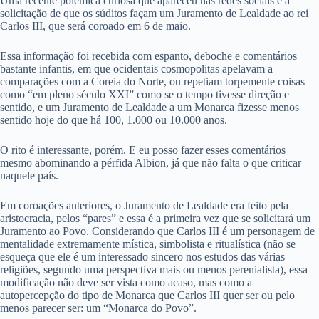
Uma recente polêmica curiosa que apareceu nas redes sociais é a
solicitação de que os súditos façam um Juramento de Lealdade ao rei
Carlos III, que será coroado em 6 de maio.
Essa informação foi recebida com espanto, deboche e comentários
bastante infantis, em que ocidentais cosmopolitas apelavam a
comparações com a Coreia do Norte, ou repetiam torpemente coisas
como “em pleno século XXI” como se o tempo tivesse direção e
sentido, e um Juramento de Lealdade a um Monarca fizesse menos
sentido hoje do que há 100, 1.000 ou 10.000 anos.
O rito é interessante, porém. E eu posso fazer esses comentários
mesmo abominando a pérfida Albion, já que não falta o que criticar
naquele país.
Em coroações anteriores, o Juramento de Lealdade era feito pela
aristocracia, pelos “pares” e essa é a primeira vez que se solicitará um
Juramento ao Povo. Considerando que Carlos III é um personagem de
mentalidade extremamente mística, simbolista e ritualística (não se
esqueça que ele é um interessado sincero nos estudos das várias
religiões, segundo uma perspectiva mais ou menos perenialista), essa
modificação não deve ser vista como acaso, mas como a
autopercepção do tipo de Monarca que Carlos III quer ser ou pelo
menos parecer ser: um “Monarca do Povo”.