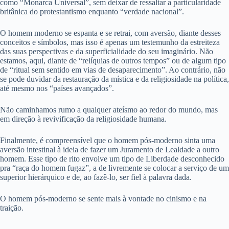
como “Monarca Universal”, sem deixar de ressaltar a particularidade
britânica do protestantismo enquanto “verdade nacional”.
O homem moderno se espanta e se retrai, com aversão, diante desses
conceitos e símbolos, mas isso é apenas um testemunho da estreiteza
das suas perspectivas e da superficialidade do seu imaginário. Não
estamos, aqui, diante de “relíquias de outros tempos” ou de algum tipo
de “ritual sem sentido em vias de desaparecimento”. Ao contrário, não
se pode duvidar da restauração da mística e da religiosidade na política,
até mesmo nos “países avançados”.
Não caminhamos rumo a qualquer ateísmo ao redor do mundo, mas
em direção à revivificação da religiosidade humana.
Finalmente, é compreensível que o homem pós-moderno sinta uma
aversão intestinal à ideia de fazer um Juramento de Lealdade a outro
homem. Esse tipo de rito envolve um tipo de Liberdade desconhecido
pra “raça do homem fugaz”, a de livremente se colocar a serviço de um
superior hierárquico e de, ao fazê-lo, ser fiel à palavra dada.
O homem pós-moderno se sente mais à vontade no cinismo e na
traição.