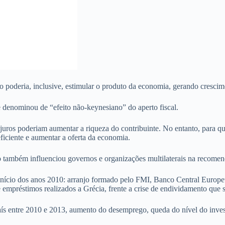
mo poderia, inclusive, estimular o produto da economia, gerando cresci
le denominou de “efeito não-keynesiano” do aperto fiscal.
e juros poderiam aumentar a riqueza do contribuinte. No entanto, para q
eficiente e aumentar a oferta da economia.
o também influenciou governos e organizações multilaterais na recomen
nício dos anos 2010: arranjo formado pelo FMI, Banco Central Europ
mpréstimos realizados a Grécia, frente a crise de endividamento que se
ís entre 2010 e 2013, aumento do desemprego, queda do nível do inves