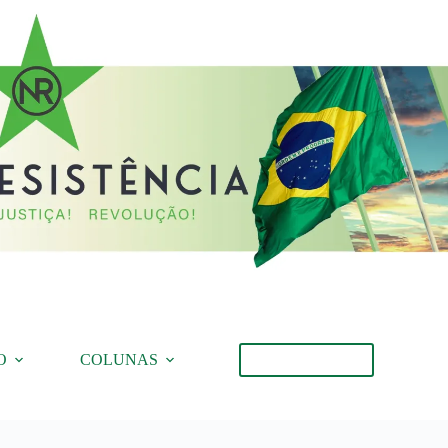
O
COLUNAS
Torne-se Membro