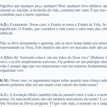
Significa que qualquer peça, qualquer filme, qualquer livro didático, qu
chamar ao suicídio, à desilusão da vida, contraria este valor. É por is
contribuir para a morte espiritual.
A.D.:
Exatamente. Nesse caso, o Estado se torna o Estado da Vida. Se 
significado. O Estado, que considera a vida como o valor mais alto, ob
artificial.
Não se deve desmantelar o genoma, não se deve tentar imitar por meios
representante na Terra. Este mistério não deve ser buscado onde não p
A Bíblia diz “horrenda coisa é cair nas mãos do Deus vivo” [Hebreus 1
vivo, e se Ele simplesmente estivesse, Ele poderia ser um princípio ab
vida é sempre algo que nos impressiona com sua natureza fundamental
organismo vivo
K.M.:
Neste caso, os argumentos legais sobre quando uma criança adqu
aborto podemos falar em um estado com valores tão tradicionais?
A.T.:
A revelação bíblica também fala do paralelo entre a vida e a mor
armas. Os narcotraficantes não são também mercadores da morte? E a 
São Nicolau da Sérvia pergunta “O que vale mais, a semente ou o sang