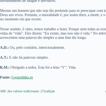
derramamento de sangue é inevitável.
Mesmo um homem que não seja tão profundo para se preocupar com idéias
Deus aos vivos. Portanto, a imoralidade é, por assim dizer, a morte, e 
no momento em que ocorre.
Nesse sentido, é claro, temos trabalho a fazer. Porque nem todas as 
vidas de “vida”. Eles dizem: “Eu existo, mas isso não é vida.” No infer
acrescentou uma palavra tão simples a uma lista tão longa.
A.D.:
Ou, pelo contrário, intencionalmente.
A.T.:
E não há palavras simples.
K.M.:
Obrigado a todos. Esta foi a letra “V”, Vida.
Fonte:
Geopolitika.ru
ABC dos valores tradicionais: (T)radição