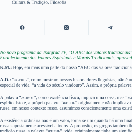
Cultura & Tradição
,
Filosofia
No novo programa da Tsargrad TV, “O ABC dos valores tradicionais”,
Fortalecimento dos Valores Espirituais e Morais Tradicionais, aprovad
K.M.:
Hoje, em mais uma parte do nosso “ABC dos valores tradicionais
A.D.
:
“жизнь”, como mostram nossos historiadores linguistas, não é u
especial de vida, “a vida do século vindouro”. Assim, a própria palavr
A palavra “живот”, como existência física, implica uma coisa, mas “ж
espírito. Isto é, a própria palavra “жизнь” originalmente não implicav
russa, em nosso contexto russo, assumimos conscientemente uma exis
A existência ordinária não é um valor, torna-se um quando há uma final
russa supostamente acessível a todos. A propósito, os gregos também t
tradição russa, a palavra “жизнь”, vida, originalmente tinha um signific