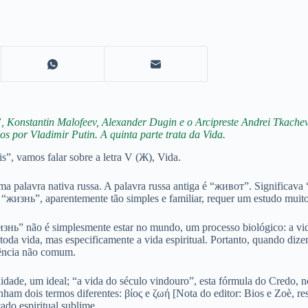
 Konstantin Malofeev, Alexander Dugin e o Arcipreste Andrei Tkachev
os por Vladimir Putin. A quinta parte trata da Vida.
”, vamos falar sobre a letra V (Ж), Vida.
ma palavra nativa russa. A palavra russa antiga é “живот”. Significa
a “жизнь”, aparentemente tão simples e familiar, requer um estudo muito
изнь” não é simplesmente estar no mundo, um processo biológico: a vid
a toda vida, mas especificamente a vida espiritual. Portanto, quando di
tência não comum.
idade, um ideal; “a vida do século vindouro”, esta fórmula do Credo, no
inham dois termos diferentes: βίος e ζωή [Nota do editor: Bios e Zoè, 
ado espiritual sublime.