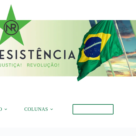
O
COLUNAS
Torne-se Membro