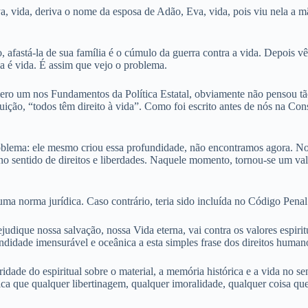
, vida, deriva o nome da esposa de Adão, Eva, vida, pois viu nela a mã
, afastá-la de sua família é o cúmulo da guerra contra a vida. Depois 
la é vida. É assim que vejo o problema.
ro um nos Fundamentos da Política Estatal, obviamente não pensou tão a
tuição, “todos têm direito à vida”. Como foi escrito antes de nós na Co
roblema: ele mesmo criou essa profundidade, não encontramos agora. N
o sentido de direitos e liberdades. Naquele momento, tornou-se um valor
uma norma jurídica. Caso contrário, teria sido incluída no Código Penal
judique nossa salvação, nossa Vida eterna, vai contra os valores espiritu
didade imensurável e oceânica a esta simples frase dos direitos humano
idade do espiritual sobre o material, a memória histórica e a vida no s
ica que qualquer libertinagem, qualquer imoralidade, qualquer coisa que