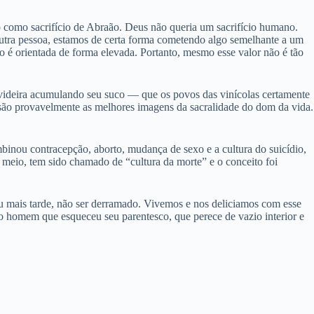
o como sacrifício de Abraão. Deus não queria um sacrifício humano.
 outra pessoa, estamos de certa forma cometendo algo semelhante a um
do é orientada de forma elevada. Portanto, mesmo esse valor não é tão
videira acumulando seu suco — que os povos das vinícolas certamente
 são provavelmente as melhores imagens da sacralidade do dom da vida.
binou contracepção, aborto, mudança de sexo e a cultura do suicídio,
 meio, tem sido chamado de “cultura da morte” e o conceito foi
ou mais tarde, não ser derramado. Vivemos e nos deliciamos com esse
 homem que esqueceu seu parentesco, que perece de vazio interior e