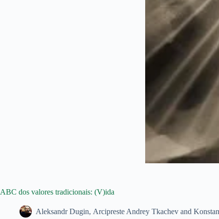
ABC dos valores tradicionais: (V)ida
Aleksandr Dugin, Arcipreste Andrey Tkachev and Konstan