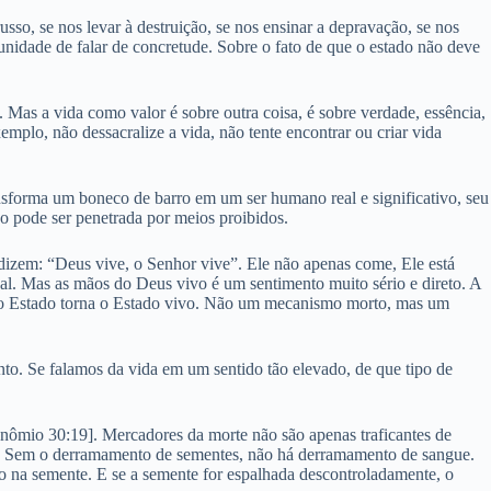
russo, se nos levar à destruição, se nos ensinar a depravação, se nos
rtunidade de falar de concretude. Sobre o fato de que o estado não deve
 Mas a vida como valor é sobre outra coisa, é sobre verdade, essência,
plo, não dessacralize a vida, não tente encontrar ou criar vida
ansforma um boneco de barro em um ser humano real e significativo, seu
o pode ser penetrada por meios proibidos.
 dizem: “Deus vive, o Senhor vive”. Ele não apenas come, Ele está
rsal. Mas as mãos do Deus vivo é um sentimento muito sério e direto. A
pelo Estado torna o Estado vivo. Não um mecanismo morto, mas um
to. Se falamos da vida em um sentido tão elevado, de que tipo de
ronômio 30:19]. Mercadores da morte não são apenas traficantes de
te. Sem o derramamento de sementes, não há derramamento de sangue.
 na semente. E se a semente for espalhada descontroladamente, o