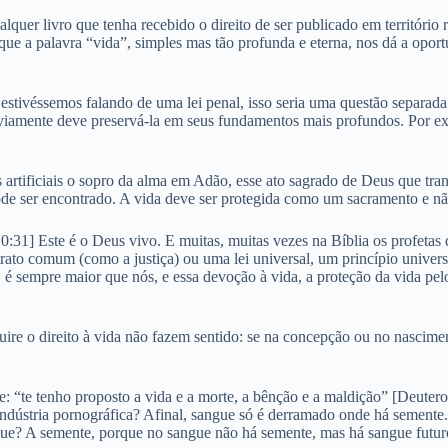
alquer livro que tenha recebido o direito de ser publicado em território 
so que a palavra “vida”, simples mas tão profunda e eterna, nos dá a opo
estivéssemos falando de uma lei penal, isso seria uma questão separada.
viamente deve preservá-la em seus fundamentos mais profundos. Por exem
 artificiais o sopro da alma em Adão, esse ato sagrado de Deus que tr
ode ser encontrado. A vida deve ser protegida como um sacramento e nã
0:31] Este é o Deus vivo. E muitas, muitas vezes na Bíblia os profetas
strato comum (como a justiça) ou uma lei universal, um princípio unive
, é sempre maior que nós, e essa devoção à vida, a proteção da vida 
ire o direito à vida não fazem sentido: se na concepção ou no nascimen
te: “te tenho proposto a vida e a morte, a bênção e a maldição” [Deute
indústria pornográfica? Afinal, sangue só é derramado onde há semen
ue? A semente, porque no sangue não há semente, mas há sangue futuro