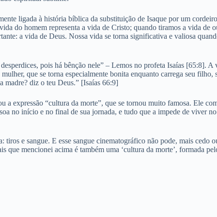
nte ligada à história bíblica da substituição de Isaque por um cordeir
 a vida do homem representa a vida de Cristo; quando tiramos a vida de
tante: a vida de Deus. Nossa vida se torna significativa e valiosa quan
sperdices, pois há bênção nele” – Lemos no profeta Isaías [65:8]. A 
ulher, que se torna especialmente bonita enquanto carrega seu filho,
 a madre? diz o teu Deus.” [Isaías 66:9]
u a expressão “cultura da morte”, que se tornou muito famosa. Ele com
a no início e no final de sua jornada, e tudo que a impede de viver no
a: tiros e sangue. E esse sangue cinematográfico não pode, mais cedo 
is que mencionei acima é também uma ‘cultura da morte’, formada pelo