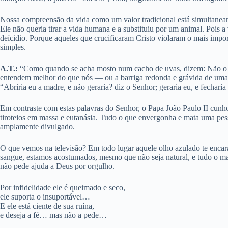
Nossa compreensão da vida como um valor tradicional está simultaneame
Ele não queria tirar a vida humana e a substituiu por um animal. Pois
deícidio. Porque aqueles que crucificaram Cristo violaram o mais impor
simples.
A.T.:
“Como quando se acha mosto num cacho de uvas, dizem: Não o de
entendem melhor do que nós — ou a barriga redonda e grávida de uma m
“Abriria eu a madre, e não geraria? diz o Senhor; geraria eu, e fecharia
Em contraste com estas palavras do Senhor, o Papa João Paulo II cunho
tiroteios em massa e eutanásia. Tudo o que envergonha e mata uma pesso
amplamente divulgado.
O que vemos na televisão? Em todo lugar aquele olho azulado te encar
sangue, estamos acostumados, mesmo que não seja natural, e tudo o ma
não pede ajuda a Deus por orgulho.
Por infidelidade ele é queimado e seco,
ele suporta o insuportável…
E ele está ciente de sua ruína,
e deseja a fé… mas não a pede…