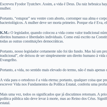
Escreveu Fyodor Tyutchev. Assim, a vida é Deus. Da raiz hebraica haya
mulher.
Portanto, “estuprar” seu ventre com aborto, corromper sua alma e corpo
bacteriológicos. A mulher deve ser morta primeiro. Porque ela é Eva, e
K.M.:
O legislador, quando colocou a vida como valor tradicional núme
direitos humanos e liberdades individuais. Como está escrito na Consti
todas as outras constituições democráticas.
Portanto, nosso legislador certamente não foi tão fundo. Mas há um p
tradicional”, ele deixou de ser simplesmente um direito humano à vida n
Evangelho.
Portanto, a vida, no sentido mais elevado do termo, não é mais apenas 
A vida para o ortodoxo é a vida eterna; portanto, qualquer coisa que pre
escrever Vida nos Fundamentos da Política Estatal, conferiu uma profun
Mais uma vez, todos os significados que já discutimos retornam. A prior
política pública não deve levar à morte, mas ao Reino dos Céus. Signif
estatal.