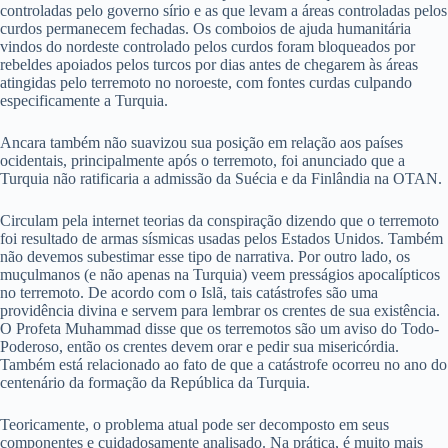
controladas pelo governo sírio e as que levam a áreas controladas pelos
curdos permanecem fechadas. Os comboios de ajuda humanitária
vindos do nordeste controlado pelos curdos foram bloqueados por
rebeldes apoiados pelos turcos por dias antes de chegarem às áreas
atingidas pelo terremoto no noroeste, com fontes curdas culpando
especificamente a Turquia.
Ancara também não suavizou sua posição em relação aos países
ocidentais, principalmente após o terremoto, foi anunciado que a
Turquia não ratificaria a admissão da Suécia e da Finlândia na OTAN.
Circulam pela internet teorias da conspiração dizendo que o terremoto
foi resultado de armas sísmicas usadas pelos Estados Unidos. Também
não devemos subestimar esse tipo de narrativa. Por outro lado, os
muçulmanos (e não apenas na Turquia) veem presságios apocalípticos
no terremoto. De acordo com o Islã, tais catástrofes são uma
providência divina e servem para lembrar os crentes de sua existência.
O Profeta Muhammad disse que os terremotos são um aviso do Todo-
Poderoso, então os crentes devem orar e pedir sua misericórdia.
Também está relacionado ao fato de que a catástrofe ocorreu no ano do
centenário da formação da República da Turquia.
Teoricamente, o problema atual pode ser decomposto em seus
componentes e cuidadosamente analisado. Na prática, é muito mais