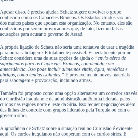
Apesar disso, é preciso ajudar. Schatz sugere envolver o grupo
conhecido como os Capacetes Brancos. Os Estados Unidos são um
dos muitos países que apoiam esta organização. No entanto, eles são
conhecidos por serem provocadores que, de fato, fizeram falsas
acusações para acusar o governo de Assad.
A própria ligação de Schatz não seria uma tentativa de usar a tragédia
para outra sabotagem? É totalmente possível. Especialmente porque
Schatz considera uma de suas opções de ajuda o
“envio aéreo de
suprimentos para os Capacetes Brancos, coordenado com
antecedência. Isso pode incluir alimentos vitais, água, remédios e
abrigos, como tendas isolantes.”
E provavelmente novos materiais
para sabotagem e provocação, incluindo armas.
Também foi proposto como uma opção alternativa um corredor através
do Curdistão iraquiano e da administração autônoma liderada pelos
curdos nas regiões norte e leste da Síria. Isso requer negociações além
das linhas de controle com grupos liderados pela Turquia ou com o
governo sírio.
A ignorância de Schatz sobre a situação real no Curdistão é evidente
aqui. Os curdos iraquianos não cooperam com os curdos sírios. E