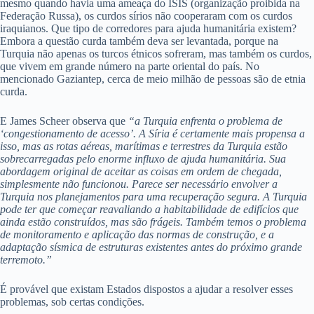
mesmo quando havia uma ameaça do ISIS (organização proibida na
Federação Russa), os curdos sírios não cooperaram com os curdos
iraquianos. Que tipo de corredores para ajuda humanitária existem?
Embora a questão curda também deva ser levantada, porque na
Turquia não apenas os turcos étnicos sofreram, mas também os curdos,
que vivem em grande número na parte oriental do país. No
mencionado Gaziantep, cerca de meio milhão de pessoas são de etnia
curda.
E James Scheer observa que
“a Turquia enfrenta o problema de
‘congestionamento de acesso’. A Síria é certamente mais propensa a
isso, mas as rotas aéreas, marítimas e terrestres da Turquia estão
sobrecarregadas pelo enorme influxo de ajuda humanitária. Sua
abordagem original de aceitar as coisas em ordem de chegada,
simplesmente não funcionou. Parece ser necessário envolver a
Turquia nos planejamentos para uma recuperação segura. A Turquia
pode ter que começar reavaliando a habitabilidade de edifícios que
ainda estão construídos, mas são frágeis. Também temos o problema
de monitoramento e aplicação das normas de construção, e a
adaptação sísmica de estruturas existentes antes do próximo grande
terremoto.”
É provável que existam Estados dispostos a ajudar a resolver esses
problemas, sob certas condições.