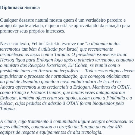
Diplomacia Sísmica
Qualquer desastre natural mostra quem é um verdadeiro parceiro e
amigo da parte afetada, e quem está se aproveitando da situação para
promover seus próprios interesses.
Nesse contexto, Fehim Tastekin escreve que “
a diplomacia dos
terremotos também é utilizada por Israel, que recentemente
restabeleceu os laços com a Turquia. O presidente israelense Isaac
Herzog ligou para Erdogan logo após o primeiro terremoto, enquanto
o ministro das Relações Exteriores, Eli Cohen, se reuniu com o
presidente turco em Ancara na terça-feira… Todas essas etapas devem
impulsionar o processo de normalização, que começou oficialmente
no final de dezembro quando a nova embaixadora de Israel em
Ancara apresentou suas credenciais a Erdogan. Membros da OTAN,
como França e Estados Unidos, que muitas vezes antagonizaram
Erdogan, também ofereceram seu apoio, assim como a Finlândia e a
Suécia, cujos pedidos de adesão à OTAN foram bloqueados pela
Turquia.
A China, cujo tratamento à comunidade uigure sempre obscureceu os
laços bilaterais, conquistou o coração da Turquia ao enviar 467
equipes de resgate e equipamentos de alta tecnologia.