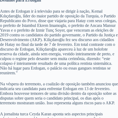
Desafios para Erdogan
Antes de Erdogan ir à televisão para se dirigir à nação, Kemal
Kılıçdaroğlu, líder do maior partido de oposição da Turquia, o Partido
Republicano do Povo, disse que viajaria para Hatay com seus colegas,
o prefeito de Istambul Ekrem Imamoglu, o prefeito de Ancara Mansur
Yavas e o prefeito de Izmir Tunç Soyer, que venceram as eleições de
2019 contra os candidatos do partido governante, o Partido da Justiça e
Desenvolvimento (AKP). Kiliçdaroğlu fez seu discurso aos cidadãos
de Hatay no final da tarde de 7 de fevereiro. Em total contraste com o
discurso de Erdogan, Kiliçdaroğlu apareceu à luz de um holofote
reserva da cidade, ainda sem energia, vestido inteiramente de preto, e
culpou o regime pelo desastre sem muita cerimônia, dizendo: “este
colapso é inteiramente resultado de uma política rentista sistemática.
Não há lugar para Erdogan, o palácio ou essas gangues rentistas se
reunirem.”
Na véspera do terremoto, a coalizão de oposição também anunciou que
indicaria seu candidato para enfrentar Erdogan em 13 de fevereiro.
Embora houvesse temores de uma divisão dentro da oposição sobre as
disputas sobre quem seria o candidato principal, os dias após o
terremoto mostraram união. Isso representa alguns riscos para o AKP.
A jornalista turca Ceyda Karan aponta seis aspectos principais