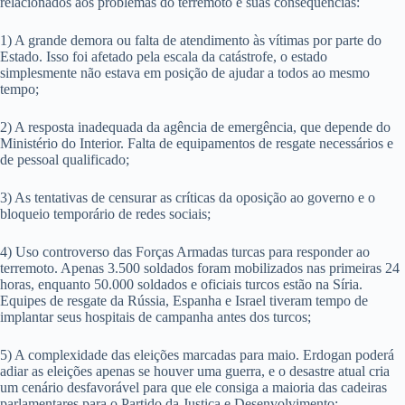
relacionados aos problemas do terremoto e suas consequências:
1) A grande demora ou falta de atendimento às vítimas por parte do
Estado. Isso foi afetado pela escala da catástrofe, o estado
simplesmente não estava em posição de ajudar a todos ao mesmo
tempo;
2) A resposta inadequada da agência de emergência, que depende do
Ministério do Interior. Falta de equipamentos de resgate necessários e
de pessoal qualificado;
3) As tentativas de censurar as críticas da oposição ao governo e o
bloqueio temporário de redes sociais;
4) Uso controverso das Forças Armadas turcas para responder ao
terremoto. Apenas 3.500 soldados foram mobilizados nas primeiras 24
horas, enquanto 50.000 soldados e oficiais turcos estão na Síria.
Equipes de resgate da Rússia, Espanha e Israel tiveram tempo de
implantar seus hospitais de campanha antes dos turcos;
5) A complexidade das eleições marcadas para maio. Erdogan poderá
adiar as eleições apenas se houver uma guerra, e o desastre atual cria
um cenário desfavorável para que ele consiga a maioria das cadeiras
parlamentares para o Partido da Justiça e Desenvolvimento;