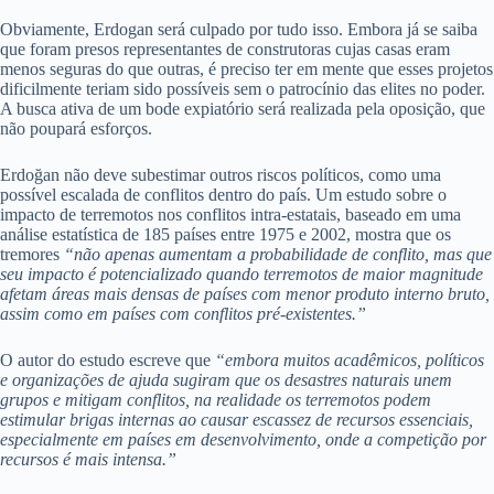
Obviamente, Erdogan será culpado por tudo isso. Embora já se saiba
que foram presos representantes de construtoras cujas casas eram
menos seguras do que outras, é preciso ter em mente que esses projetos
dificilmente teriam sido possíveis sem o patrocínio das elites no poder.
A busca ativa de um bode expiatório será realizada pela oposição, que
não poupará esforços.
Erdoğan não deve subestimar outros riscos políticos, como uma
possível escalada de conflitos dentro do país. Um estudo sobre o
impacto de terremotos nos conflitos intra-estatais, baseado em uma
análise estatística de 185 países entre 1975 e 2002, mostra que os
tremores
“não apenas aumentam a probabilidade de conflito, mas que
seu impacto é potencializado quando terremotos de maior magnitude
afetam áreas mais densas de países com menor produto interno bruto,
assim como em países com conflitos pré-existentes.”
O autor do estudo escreve que
“embora muitos acadêmicos, políticos
e organizações de ajuda sugiram que os desastres naturais unem
grupos e mitigam conflitos, na realidade os terremotos podem
estimular brigas internas ao causar escassez de recursos essenciais,
especialmente em países em desenvolvimento, onde a competição por
recursos é mais intensa.”