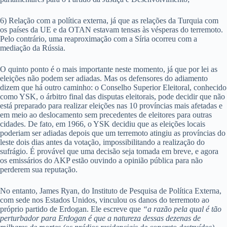
6) Relação com a política externa, já que as relações da Turquia com
os países da UE e da OTAN estavam tensas às vésperas do terremoto.
Pelo contrário, uma reaproximação com a Síria ocorreu com a
mediação da Rússia.
O quinto ponto é o mais importante neste momento, já que por lei as
eleições não podem ser adiadas. Mas os defensores do adiamento
dizem que há outro caminho: o Conselho Superior Eleitoral, conhecido
como YSK, o árbitro final das disputas eleitorais, pode decidir que não
está preparado para realizar eleições nas 10 províncias mais afetadas e
em meio ao deslocamento sem precedentes de eleitores para outras
cidades. De fato, em 1966, o YSK decidiu que as eleições locais
poderiam ser adiadas depois que um terremoto atingiu as províncias do
leste dois dias antes da votação, impossibilitando a realização do
sufrágio. É provável que uma decisão seja tomada em breve, e agora
os emissários do AKP estão ouvindo a opinião pública para não
perderem sua reputação.
No entanto, James Ryan, do Instituto de Pesquisa de Política Externa,
com sede nos Estados Unidos, vinculou os danos do terremoto ao
próprio partido de Erdogan. Ele escreve que
“a razão pela qual é tão
perturbador para Erdogan é que a natureza dessas dezenas de