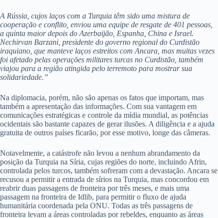
A Rússia, cujos laços com a Turquia têm sido uma mistura de
cooperação e conflito, enviou uma equipe de resgate de 401 pessoas,
a quinta maior depois do Azerbaijão, Espanha, China e Israel.
Nechirvan Barzani, presidente do governo regional do Curdistão
iraquiano, que manteve laços estreitos com Ancara, mas muitas vezes
foi afetado pelas operações militares turcas no Curdistão, também
viajou para a região atingida pelo terremoto para mostrar sua
solidariedade.”
Na diplomacia, porém, não são apenas os fatos que importam, mas
também a apresentação das informações. Com sua vantagem em
comunicações estratégicas e controle da mídia mundial, as potências
ocidentais são bastante capazes de gerar ilusões. A diligência e a ajuda
gratuita de outros países ficarão, por esse motivo, longe das câmeras.
Notavelmente, a catástrofe não levou a nenhum abrandamento da
posição da Turquia na Síria, cujas regiões do norte, incluindo Afrin,
controlada pelos turcos, também sofreram com a devastação. Ancara se
recusou a permitir a entrada de sírios na Turquia, mas concordou em
reabrir duas passagens de fronteira por três meses, e mais uma
passagem na fronteira de Idlib, para permitir o fluxo de ajuda
humanitária coordenada pela ONU. Todas as três passagens de
fronteira levam a áreas controladas por rebeldes, enquanto as áreas