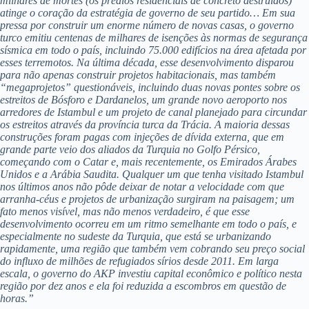
milhares de mortes (os prédios residenciais de concreto destruídos)
atinge o coração da estratégia de governo de seu partido… Em sua
pressa por construir um enorme número de novas casas, o governo
turco emitiu centenas de milhares de isenções às normas de segurança
sísmica em todo o país, incluindo 75.000 edifícios na área afetada por
esses terremotos. Na última década, esse desenvolvimento disparou
para não apenas construir projetos habitacionais, mas também
“megaprojetos” questionáveis, incluindo duas novas pontes sobre os
estreitos de Bósforo e Dardanelos, um grande novo aeroporto nos
arredores de Istambul e um projeto de canal planejado para circundar
os estreitos através da província turca da Trácia. A maioria dessas
construções foram pagas com injeções de dívida externa, que em
grande parte veio dos aliados da Turquia no Golfo Pérsico,
começando com o Catar e, mais recentemente, os Emirados Árabes
Unidos e a Arábia Saudita. Qualquer um que tenha visitado Istambul
nos últimos anos não pôde deixar de notar a velocidade com que
arranha-céus e projetos de urbanização surgiram na paisagem; um
fato menos visível, mas não menos verdadeiro, é que esse
desenvolvimento ocorreu em um ritmo semelhante em todo o país, e
especialmente no sudeste da Turquia, que está se urbanizando
rapidamente, uma região que também vem cobrando seu preço social
do influxo de milhões de refugiados sírios desde 2011. Em larga
escala, o governo do AKP investiu capital econômico e político nesta
região por dez anos e ela foi reduzida a escombros em questão de
horas.”