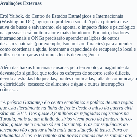
Avaliações Externas
Erol Yaibok, do Centro de Estudos Estratégicos e Internacionais
(Washington DC), aguçou o problema social. Após a primeira fase
ativa de busca e salvamento, ele aponta, o impacto físico e psicológico
nas pessoas será muito maior e mais duradouro. Portanto, doadores
internacionais e ONGs precisarão aprender as lições de outros
desastres naturais (por exemplo, tsunamis ou furacões) para aprender
como coordenar a ajuda, fomentar a capacidade de recuperação local e
utilizar e reforçar as estruturas locais de emergência.
Além das baixas humanas causadas pelo terremoto, a magnitude da
devastação significa que todos os esforços de socorro serão difíceis,
devido a estradas bloqueadas, pontes danificadas, falta de comunicação
e eletricidade, escassez de alimentos e água e outras interrupções
críticas…
“A própria Gaziantep é o centro econômico e político de uma região
que está literalmente na linha de frente desde o início da guerra civil
síria em 2011. Dos quase 3,8 milhões de refugiados registrados na
Turquia, mais de um milhão de sírios vivem perto da fronteira turco-
síria, quase meio milhão só em Gaziantep. E as consequências do
terremoto vão agravar ainda mais uma situação já tensa. Para os
refugiados sírios, o terremoto cria novos traumas que se somam aos