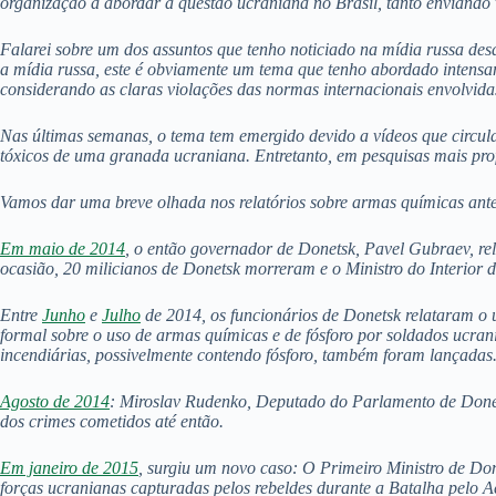
organização a abordar a questão ucraniana no Brasil, tanto enviando
Falarei sobre um dos assuntos que tenho noticiado na mídia russa desd
a mídia russa, este é obviamente um tema que tenho abordado intensa
considerando as claras violações das normas internacionais envolvida
Nas últimas semanas, o tema tem emergido devido a vídeos que circul
tóxicos de uma granada ucraniana. Entretanto, em pesquisas mais pro
Vamos dar uma breve olhada nos relatórios sobre armas químicas ante
Em maio de 2014
, o então governador de Donetsk, Pavel Gubraev, re
ocasião, 20 milicianos de Donetsk morreram e o Ministro do Interior
Entre
Junho
e
Julho
de 2014, os funcionários de Donetsk relataram o 
formal sobre o uso de armas químicas e de fósforo por soldados ucran
incendiárias, possivelmente contendo fósforo, também foram lançadas
Agosto de 2014
: Miroslav Rudenko, Deputado do Parlamento de Donet
dos crimes cometidos até então.
Em janeiro de 2015
, surgiu um novo caso: O Primeiro Ministro de D
forças ucranianas capturadas pelos rebeldes durante a Batalha pelo A