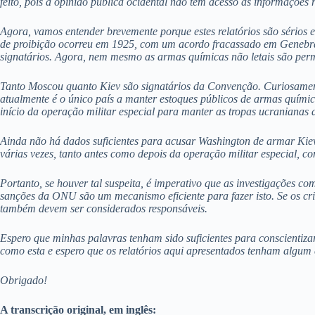
feito, pois a opinião pública ocidental não tem acesso às informações r
Agora, vamos entender brevemente porque estes relatórios são sérios 
de proibição ocorreu em 1925, com um acordo fracassado em Genebra.
signatários. Agora, nem mesmo as armas químicas não letais são permi
Tanto Moscou quanto Kiev são signatários da Convenção. Curiosament
atualmente é o único país a manter estoques públicos de armas quími
início da operação militar especial para manter as tropas ucranianas 
Ainda não há dados suficientes para acusar Washington de armar Kiev 
várias vezes, tanto antes como depois da operação militar especial, c
Portanto, se houver tal suspeita, é imperativo que as investigações c
sanções da ONU são um mecanismo eficiente para fazer isto. Se os cri
também devem ser considerados responsáveis.
Espero que minhas palavras tenham sido suficientes para conscientiz
como esta e espero que os relatórios aqui apresentados tenham algum
Obrigado!
A transcrição original, em inglês: