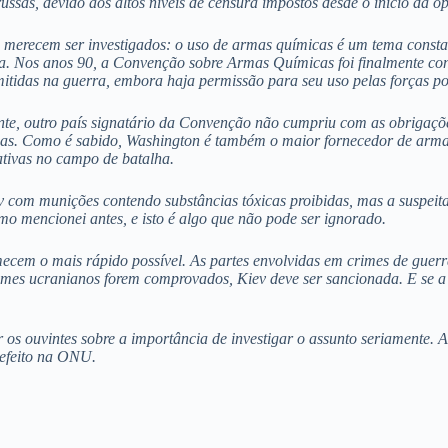
ussas, devido aos altos níveis de censura impostos desde o início da op
e merecem ser investigados: o uso de armas químicas é um tema consta
 Nos anos 90, a Convenção sobre Armas Químicas foi finalmente conc
tidas na guerra, embora haja permissão para seu uso pelas forças pol
e, outro país signatário da Convenção não cumpriu com as obrigações
cas. Como é sabido, Washington é também o maior fornecedor de armas
ativas no campo de batalha.
com munições contendo substâncias tóxicas proibidas, mas a suspeita 
omo mencionei antes, e isto é algo que não pode ser ignorado.
omecem o mais rápido possível. As partes envolvidas em crimes de guer
mes ucranianos forem comprovados, Kiev deve ser sancionada. E se a p
ar os ouvintes sobre a importância de investigar o assunto seriament
 efeito na ONU.