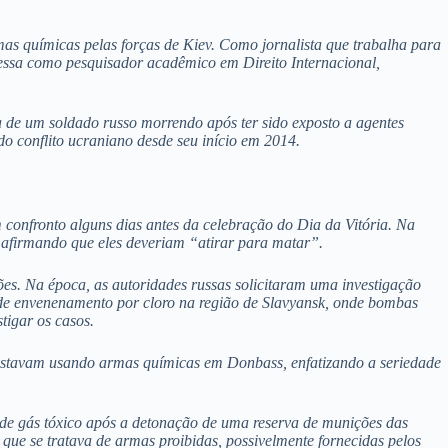
mas químicas pelas forças de Kiev. Como jornalista que trabalha para
ressa como pesquisador acadêmico em Direito Internacional,
 de um soldado russo morrendo após ter sido exposto a agentes
o conflito ucraniano desde seu início em 2014.
confronto alguns dias antes da celebração do Dia da Vitória. Na
, afirmando que eles deveriam “atirar para matar”.
es. Na época, as autoridades russas solicitaram uma investigação
s de envenenamento por cloro na região de Slavyansk, onde bombas
tigar os casos.
estavam usando armas químicas em Donbass, enfatizando a seriedade
de gás tóxico após a detonação de uma reserva de munições das
ue se tratava de armas proibidas, possivelmente fornecidas pelos