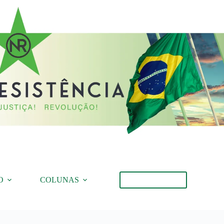
O
COLUNAS
Torne-se Membro