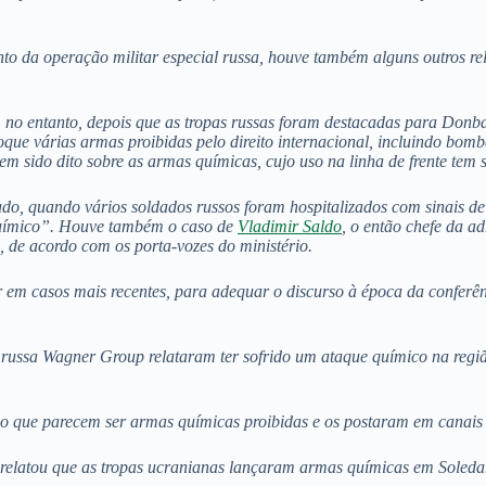
to da operação militar especial russa, houve também alguns outros rel
o entanto, depois que as tropas russas foram destacadas para Donba
ue várias armas proibidas pelo direito internacional, incluindo bomb
 sido dito sobre as armas químicas, cujo uso na linha de frente tem si
o, quando vários soldados russos foram hospitalizados com sinais de 
químico”. Houve também o caso de
Vladimir Saldo
, o então chefe da a
 de acordo com os porta-vozes do ministério.
r em casos mais recentes, para adequar o discurso à época da conferênc
da russa Wagner Group relataram ter sofrido um ataque químico na re
o que parecem ser armas químicas proibidas e os postaram em canais
, relatou que as tropas ucranianas lançaram armas químicas em Soled