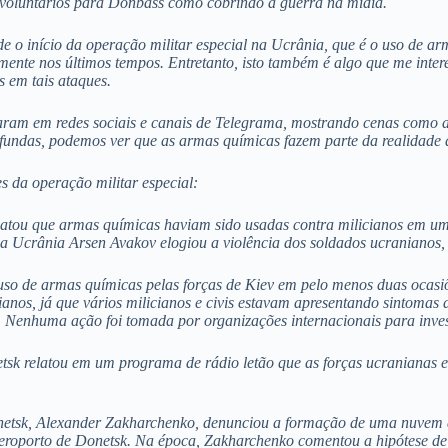
 voluntários para Donbass como cobrindo a guerra na mídia.
e o início da operação militar especial na Ucrânia, que é o uso de ar
mente nos últimos tempos. Entretanto, isto também é algo que me inte
s em tais ataques.
aram em redes sociais e canais de Telegrama, mostrando cenas como a
fundas, podemos ver que as armas químicas fazem parte da realidade d
s da operação militar especial:
latou que armas químicas haviam sido usadas contra milicianos em um 
 da Ucrânia Arsen Avakov elogiou a violência dos soldados ucranianos
uso de armas químicas pelas forças de Kiev em pelo menos duas ocasiõ
ianos, já que vários milicianos e civis estavam apresentando sintoma
. Nenhuma ação foi tomada por organizações internacionais para inves
sk relatou em um programa de rádio letão que as forças ucranianas 
onetsk, Alexander Zakharchenko, denunciou a formação de uma nuvem 
eroporto de Donetsk. Na época, Zakharchenko comentou a hipótese de q