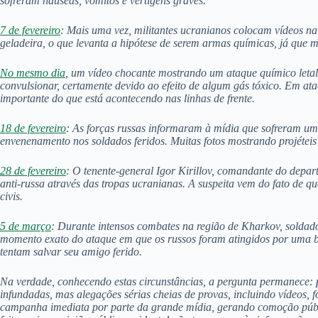
sofreram náuseas, vômitos e vertigens graves.
7 de fevereiro
: Mais uma vez, militantes ucranianos colocam vídeos n
geladeira, o que levanta a hipótese de serem armas químicas, já que 
No mesmo dia
, um vídeo chocante mostrando um ataque químico letal,
convulsionar, certamente devido ao efeito de algum gás tóxico. Em at
importante do que está acontecendo nas linhas de frente.
18 de fevereiro
: As forças russas informaram à mídia que sofreram um
envenenamento nos soldados feridos. Muitas fotos mostrando projétei
28 de fevereiro
: O tenente-general Igor Kirillov, comandante do depar
anti-russa através das tropas ucranianas. A suspeita vem do fato de
civis.
5 de março
: Durante intensos combates na região de Kharkov, soldad
momento exato do ataque em que os russos foram atingidos por uma b
tentam salvar seu amigo ferido.
Na verdade, conhecendo estas circunstâncias, a pergunta permanece: po
infundadas, mas alegações sérias cheias de provas, incluindo vídeos,
campanha imediata por parte da grande mídia, gerando comoção pública