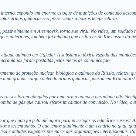
a internet expondo um enorme estoque de munições de conteúdo desconh
muitas armas químicas são preservadas a baixas temperaturas.
 possivelmente em Artemovsk, tornou-se viral. No vídeo, um soldado r
aques anteriores, também foi relatado que as forças de Kiev usam dron
 ataque químico em Ugledar. A substância tóxica vazada das munições 
s ucranianos foram postadas pelos meios de comunicação.
tamento de proteção nuclear, biológica e química da Rússia, relatou 
 que uma grande carga contendo armas químicas pousou em Kramatorsk,
os russos foram atingidos por uma arma química ucraniana não identi
omba de gás que causou efeitos imediatos de convulsão. No vídeo, ou
r que nada foi feito até agora para investigar os relatórios russos? A
 fotos e testemunhos. O que temos atualmente é um cenário no qual, qu
 e atitudes exigentes por parte das organizações internacionais. Por