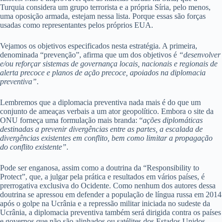
Turquia considera um grupo terrorista e a própria Síria, pelo menos,
uma oposição armada, estejam nessa lista. Porque essas são forças
usadas como representantes pelos próprios EUA.
Vejamos os objetivos especificados nesta estratégia. A primeira,
denominada “prevenção”, afirma que um dos objetivos é
“desenvolver
e/ou reforçar sistemas de governança locais, nacionais e regionais de
alerta precoce e planos de ação precoce, apoiados na diplomacia
preventiva”
.
Lembremos que a diplomacia preventiva nada mais é do que um
conjunto de ameaças verbais a um ator geopolítico. Embora o site da
ONU forneça uma formulação mais branda: “
ações diplomáticas
destinadas a prevenir divergências entre as partes, a escalada de
divergências existentes em conflito, bem como limitar a propagação
do conflito existente”
.
Pode ser enganosa, assim como a doutrina da “Responsibility to
Protect”, que, a julgar pela prática e resultados em vários países, é
prerrogativa exclusiva do Ocidente. Como nenhum dos autores dessa
doutrina se apressou em defender a população de língua russa em 2014
após o golpe na Ucrânia e a repressão militar iniciada no sudeste da
Ucrânia, a diplomacia preventiva também será dirigida contra os países
e governos que não são alinhados ou satélites dos Estados Unidos.