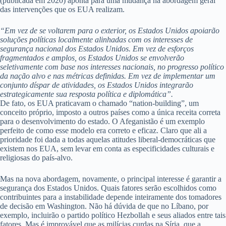
(publicada em 2020) aponta para uma mudança na abordagem geral
das intervenções que os EUA realizam.
“Em vez de se voltarem para o exterior, os Estados Unidos apoiarão
soluções políticas localmente alinhadas com os interesses de
segurança nacional dos Estados Unidos. Em vez de esforços
fragmentados e amplos, os Estados Unidos se envolverão
seletivamente com base nos interesses nacionais, no progresso político
da nação alvo e nas métricas definidas. Em vez de implementar um
conjunto díspar de atividades, os Estados Unidos integrarão
estrategicamente sua resposta política e diplomática”.
De fato, os EUA praticavam o chamado “nation-building”, um
conceito próprio, imposto a outros países como a única receita correta
para o desenvolvimento do estado. O Afeganistão é um exemplo
perfeito de como esse modelo era correto e eficaz. Claro que ali a
prioridade foi dada a todas aquelas atitudes liberal-democráticas que
existem nos EUA, sem levar em conta as especificidades culturais e
religiosas do país-alvo.
Mas na nova abordagem, novamente, o principal interesse é garantir a
segurança dos Estados Unidos. Quais fatores serão escolhidos como
contribuintes para a instabilidade depende inteiramente dos tomadores
de decisão em Washington. Não há dúvida de que no Líbano, por
exemplo, incluirão o partido político Hezbollah e seus aliados entre tais
fatores. Mas é improvável que as milícias curdas na Síria, que a