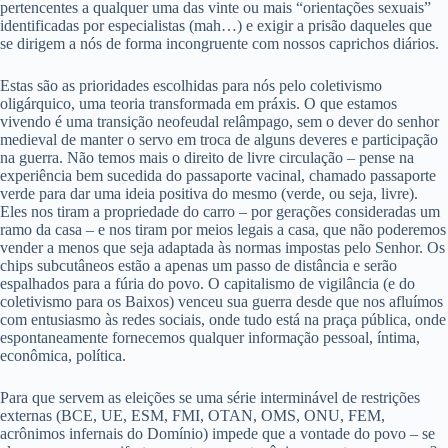
pertencentes a qualquer uma das vinte ou mais “orientações sexuais”
identificadas por especialistas (mah…) e exigir a prisão daqueles que
se dirigem a nós de forma incongruente com nossos caprichos diários.
Estas são as prioridades escolhidas para nós pelo coletivismo
oligárquico, uma teoria transformada em práxis. O que estamos
vivendo é uma transição neofeudal relâmpago, sem o dever do senhor
medieval de manter o servo em troca de alguns deveres e participação
na guerra. Não temos mais o direito de livre circulação – pense na
experiência bem sucedida do passaporte vacinal, chamado passaporte
verde para dar uma ideia positiva do mesmo (verde, ou seja, livre).
Eles nos tiram a propriedade do carro – por gerações consideradas um
ramo da casa – e nos tiram por meios legais a casa, que não poderemos
vender a menos que seja adaptada às normas impostas pelo Senhor. Os
chips subcutâneos estão a apenas um passo de distância e serão
espalhados para a fúria do povo. O capitalismo de vigilância (e do
coletivismo para os Baixos) venceu sua guerra desde que nos afluímos
com entusiasmo às redes sociais, onde tudo está na praça pública, onde
espontaneamente fornecemos qualquer informação pessoal, íntima,
econômica, política.
Para que servem as eleições se uma série interminável de restrições
externas (BCE, UE, ESM, FMI, OTAN, OMS, ONU, FEM,
acrônimos infernais do Domínio) impede que a vontade do povo – se