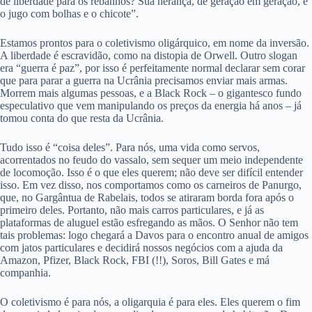
de liberdade para os rebanhos? Sua herança, de geração em geração, é
o jugo com bolhas e o chicote”.
Estamos prontos para o coletivismo oligárquico, em nome da inversão.
A liberdade é escravidão, como na distopia de Orwell. Outro slogan
era “guerra é paz”, por isso é perfeitamente normal declarar sem corar
que para parar a guerra na Ucrânia precisamos enviar mais armas.
Morrem mais algumas pessoas, e a Black Rock – o gigantesco fundo
especulativo que vem manipulando os preços da energia há anos – já
tomou conta do que resta da Ucrânia.
Tudo isso é “coisa deles”. Para nós, uma vida como servos,
acorrentados no feudo do vassalo, sem sequer um meio independente
de locomoção. Isso é o que eles querem; não deve ser difícil entender
isso. Em vez disso, nos comportamos como os carneiros de Panurgo,
que, no Gargântua de Rabelais, todos se atiraram borda fora após o
primeiro deles. Portanto, não mais carros particulares, e já as
plataformas de aluguel estão esfregando as mãos. O Senhor não tem
tais problemas: logo chegará a Davos para o encontro anual de amigos
com jatos particulares e decidirá nossos negócios com a ajuda da
Amazon, Pfizer, Black Rock, FBI (!!), Soros, Bill Gates e má
companhia.
O coletivismo é para nós, a oligarquia é para eles. Eles querem o fim