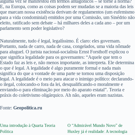
alguma vez se manifestou em termos antagônicos – se torne a norma?
E, na Europa, como as coisas podem ser mudadas se a maioria das leis
que marcam nossa existência derivam de regulamentos (um eufemismo
para a vida condominial) emitidos por uma Comissão, um Sinédrio não
eleito, ratificado sem debate – há milhares deles a cada ano – por um
parlamento sem poder legislativo?
Naturalmente, tudo é legal, legalíssimo. É claro: eles governam.
Portanto, nada de carro, nada de casa, congelados, uma vida nômade
para aluguel. O jurista nacional-socialista Ernst Forsthoff explicou o
que significa legalidade para os governantes: “Aquele que tem o
Estado faz as leis e, não menos importante, as interpreta. Ele determina
o que é legal. A legalidade é algo puramente formal e nada mais
significa do que a vontade de uma parte se tornou uma disposição
legal. A legalidade é o meio para atacar o inimigo político: declarando-
o ilegal, colocando-o fora da lei, desqualificando-o moralmente e
enviando-o para eliminação por meio do aparato estatal”. Teoria e
práxis do coletivismo oligárquico. Ah não, aqueles eram nazistas.
Fonte:
Geopolitica.ru
Uma introdução à Quarta Teoria
O “Admirável Mundo Novo” de
Política
Huxley já é realidade: A tecnologia