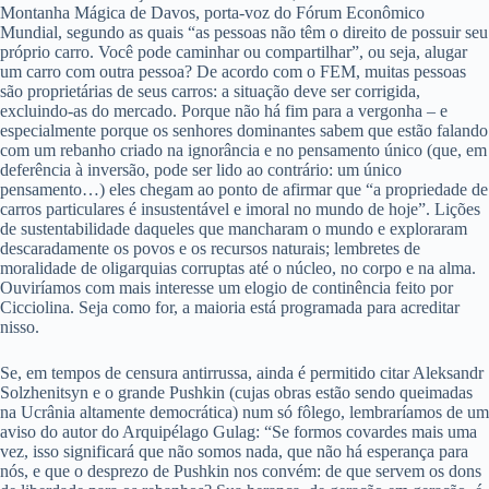
Montanha Mágica de Davos, porta-voz do Fórum Econômico
Mundial, segundo as quais “as pessoas não têm o direito de possuir seu
próprio carro. Você pode caminhar ou compartilhar”, ou seja, alugar
um carro com outra pessoa? De acordo com o FEM, muitas pessoas
são proprietárias de seus carros: a situação deve ser corrigida,
excluindo-as do mercado. Porque não há fim para a vergonha – e
especialmente porque os senhores dominantes sabem que estão falando
com um rebanho criado na ignorância e no pensamento único (que, em
deferência à inversão, pode ser lido ao contrário: um único
pensamento…) eles chegam ao ponto de afirmar que “a propriedade de
carros particulares é insustentável e imoral no mundo de hoje”. Lições
de sustentabilidade daqueles que mancharam o mundo e exploraram
descaradamente os povos e os recursos naturais; lembretes de
moralidade de oligarquias corruptas até o núcleo, no corpo e na alma.
Ouviríamos com mais interesse um elogio de continência feito por
Cicciolina. Seja como for, a maioria está programada para acreditar
nisso.
Se, em tempos de censura antirrussa, ainda é permitido citar Aleksandr
Solzhenitsyn e o grande Pushkin (cujas obras estão sendo queimadas
na Ucrânia altamente democrática) num só fôlego, lembraríamos de um
aviso do autor do Arquipélago Gulag: “Se formos covardes mais uma
vez, isso significará que não somos nada, que não há esperança para
nós, e que o desprezo de Pushkin nos convém: de que servem os dons