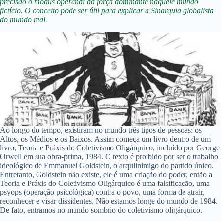
precisão o modus operandi da força dominante naquele mundo
fictício. O conceito pode ser útil para explicar a Sinarquia globalista
do mundo real.
Ao longo do tempo, existiram no mundo três tipos de pessoas: os
Altos, os Médios e os Baixos. Assim começa um livro dentro de um
livro, Teoria e Práxis do Coletivismo Oligárquico, incluído por George
Orwell em sua obra-prima, 1984. O texto é proibido por ser o trabalho
ideológico de Emmanuel Goldstein, o arquiinimigo do partido único.
Entretanto, Goldstein não existe, ele é uma criação do poder, então a
Teoria e Práxis do Coletivismo Oligárquico é uma falsificação, uma
psyops (operação psicológica) contra o povo, uma forma de atrair,
reconhecer e visar dissidentes. Não estamos longe do mundo de 1984.
De fato, entramos no mundo sombrio do coletivismo oligárquico.