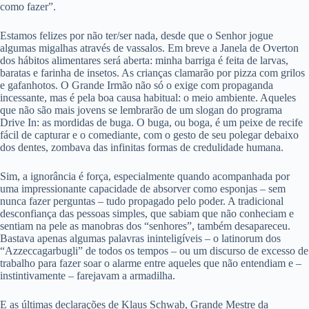
como fazer”.
Estamos felizes por não ter/ser nada, desde que o Senhor jogue
algumas migalhas através de vassalos. Em breve a Janela de Overton
dos hábitos alimentares será aberta: minha barriga é feita de larvas,
baratas e farinha de insetos. As crianças clamarão por pizza com grilos
e gafanhotos. O Grande Irmão não só o exige com propaganda
incessante, mas é pela boa causa habitual: o meio ambiente. Aqueles
que não são mais jovens se lembrarão de um slogan do programa
Drive In: as mordidas de buga. O buga, ou boga, é um peixe de recife
fácil de capturar e o comediante, com o gesto de seu polegar debaixo
dos dentes, zombava das infinitas formas de credulidade humana.
Sim, a ignorância é força, especialmente quando acompanhada por
uma impressionante capacidade de absorver como esponjas – sem
nunca fazer perguntas – tudo propagado pelo poder. A tradicional
desconfiança das pessoas simples, que sabiam que não conheciam e
sentiam na pele as manobras dos “senhores”, também desapareceu.
Bastava apenas algumas palavras ininteligíveis – o latinorum dos
“Azzeccagarbugli” de todos os tempos – ou um discurso de excesso de
trabalho para fazer soar o alarme entre aqueles que não entendiam e –
instintivamente – farejavam a armadilha.
E as últimas declarações de Klaus Schwab, Grande Mestre da