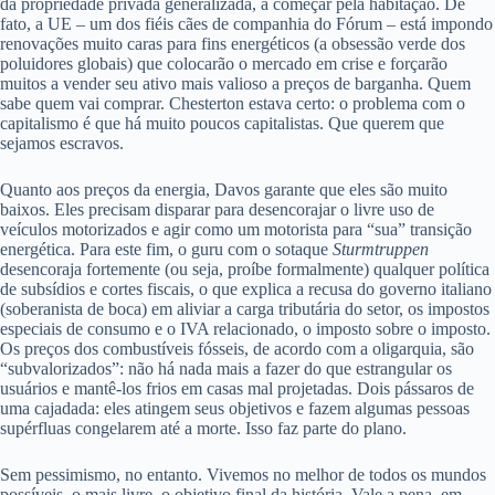
da propriedade privada generalizada, a começar pela habitação. De
fato, a UE – um dos fiéis cães de companhia do Fórum – está impondo
renovações muito caras para fins energéticos (a obsessão verde dos
poluidores globais) que colocarão o mercado em crise e forçarão
muitos a vender seu ativo mais valioso a preços de barganha. Quem
sabe quem vai comprar. Chesterton estava certo: o problema com o
capitalismo é que há muito poucos capitalistas. Que querem que
sejamos escravos.
Quanto aos preços da energia, Davos garante que eles são muito
baixos. Eles precisam disparar para desencorajar o livre uso de
veículos motorizados e agir como um motorista para “sua” transição
energética. Para este fim, o guru com o sotaque
Sturmtruppen
desencoraja fortemente (ou seja, proíbe formalmente) qualquer política
de subsídios e cortes fiscais, o que explica a recusa do governo italiano
(soberanista de boca) em aliviar a carga tributária do setor, os impostos
especiais de consumo e o IVA relacionado, o imposto sobre o imposto.
Os preços dos combustíveis fósseis, de acordo com a oligarquia, são
“subvalorizados”: não há nada mais a fazer do que estrangular os
usuários e mantê-los frios em casas mal projetadas. Dois pássaros de
uma cajadada: eles atingem seus objetivos e fazem algumas pessoas
supérfluas congelarem até a morte. Isso faz parte do plano.
Sem pessimismo, no entanto. Vivemos no melhor de todos os mundos
possíveis, o mais livre, o objetivo final da história. Vale a pena, em