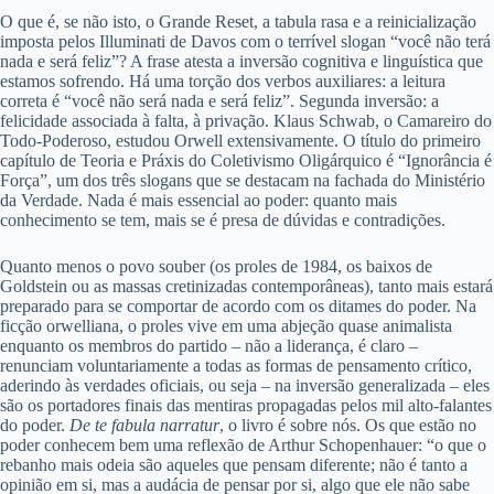
O que é, se não isto, o Grande Reset, a tabula rasa e a reinicialização
imposta pelos Illuminati de Davos com o terrível slogan “você não terá
nada e será feliz”? A frase atesta a inversão cognitiva e linguística que
estamos sofrendo. Há uma torção dos verbos auxiliares: a leitura
correta é “você não será nada e será feliz”. Segunda inversão: a
felicidade associada à falta, à privação. Klaus Schwab, o Camareiro do
Todo-Poderoso, estudou Orwell extensivamente. O título do primeiro
capítulo de Teoria e Práxis do Coletivismo Oligárquico é “Ignorância é
Força”, um dos três slogans que se destacam na fachada do Ministério
da Verdade. Nada é mais essencial ao poder: quanto mais
conhecimento se tem, mais se é presa de dúvidas e contradições.
Quanto menos o povo souber (os proles de 1984, os baixos de
Goldstein ou as massas cretinizadas contemporâneas), tanto mais estará
preparado para se comportar de acordo com os ditames do poder. Na
ficção orwelliana, o proles vive em uma abjeção quase animalista
enquanto os membros do partido – não a liderança, é claro –
renunciam voluntariamente a todas as formas de pensamento crítico,
aderindo às verdades oficiais, ou seja – na inversão generalizada – eles
são os portadores finais das mentiras propagadas pelos mil alto-falantes
do poder.
De te fabula narratur
, o livro é sobre nós. Os que estão no
poder conhecem bem uma reflexão de Arthur Schopenhauer: “o que o
rebanho mais odeia são aqueles que pensam diferente; não é tanto a
opinião em si, mas a audácia de pensar por si, algo que ele não sabe