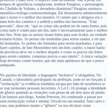
tempos de ignorância complacente, lembrar Pangloss, o personagem
do Cândido de Voltaire, o derradeiro iluminista? Pangloss ensinava
metafísico-teólogo-cosmoscemologia. Ele demonstrou admiravelmente
que o nosso é o melhor dos mundos. O castelo que o abrigava era o
mais belo dos castelos e a anfitriã a melhor das baronesas. “Está
provado”, disse ele, “que as coisas não podem ser de outra forma: pois
como tudo é criado para um fim, tudo é necessariamente para o melhor
dos fins. Note que os narizes foram feitos para usar óculos, na verdade
existem óculos. As pernas são instituídas para serem usadas, e eis que
há bermudas. As pedras são formadas para serem quadradas, e para
fazer castelos, de fato Monsenhor tem um belo castelo; o maior barão
da província deve ser o melhor alojado; e como os porcos são feitos
para serem comidos, comemos porcos o ano inteiro”. A única variação:
hoje devemos comer insetos, que são mais apetitosos do que o porco
antiquado.
No paraíso da liberdade, a linguagem “inclusiva” é obrigatória. No
Canadá, o laboratório privilegiado da perfeição, pode-se ser forçado à
“reeducação” (a evidência totalitária escapa por falta de neurônios) se
se usar pronomes pessoais incorretos. A Lei C-16 protege a identidade
de gênero punindo as violações com penas de até dois anos de prisão.
Um famoso psicólogo, Jordan Peterson, foi condenado a passar por
uma reeducação verbal e mental. Orwell era um amador. Sem carro e
casa, mas podemos mudar o “gênero” ou nos declarar como