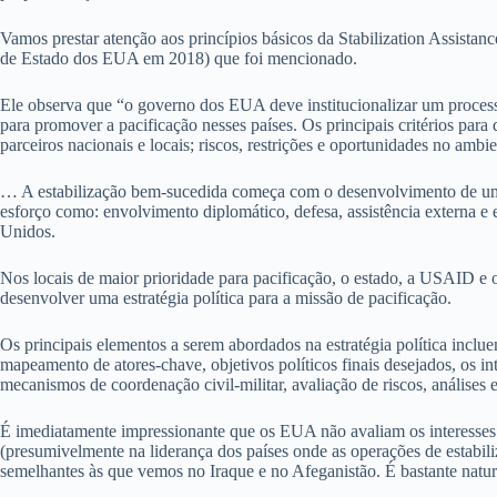
Vamos prestar atenção aos princípios básicos da Stabilization Assist
de Estado dos EUA em 2018) que foi mencionado.
Ele observa que “o governo dos EUA deve institucionalizar um processo
para promover a pacificação nesses países. Os principais critérios par
parceiros nacionais e locais; riscos, restrições e oportunidades no amb
… A estabilização bem-sucedida começa com o desenvolvimento de uma est
esforço como: envolvimento diplomático, defesa, assistência externa e 
Unidos.
Nos locais de maior prioridade para pacificação, o estado, a USAID e 
desenvolver uma estratégia política para a missão de pacificação.
Os principais elementos a serem abordados na estratégia política inclu
mapeamento de atores-chave, objetivos políticos finais desejados, os in
mecanismos de coordenação civil-militar, avaliação de riscos, análises 
É imediatamente impressionante que os EUA não avaliam os interesses d
(presumivelmente na liderança dos países onde as operações de estabili
semelhantes às que vemos no Iraque e no Afeganistão. É bastante natu