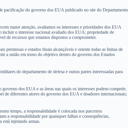
s de pacificação do governo dos EUA publicado no site do Departamento
recem maior atenção, avaliamos os interesses e prioridades dos EUA
m incluir o interesse nacional avaliado dos EUA; propriedade de
 nível de recursos que estamos dispostos a comprometer.
remissas e estados finais alcançáveis ​​e oriente todas as linhas de
ntir a união em torno do objetivo dentro do governo dos Estados
litares do departamento de defesa e outras partes interessadas para
 do governo dos EUA e as áreas nas quais os interesses podem competir;
papel de diferentes atores do governo dos EUA e doadores internacionais;
mesmo tempo, a responsabilidade é colocada nos parceiros
itam a responsabilidade por quaisquer falhas e consequências,
 está injetando armas.