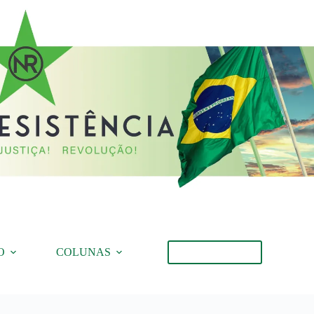
O
COLUNAS
Torne-se Membro