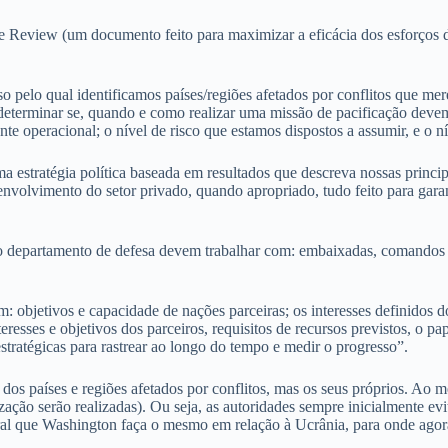
ance Review (um documento feito para maximizar a eficácia dos esforço
 pelo qual identificamos países/regiões afetados por conflitos que me
a determinar se, quando e como realizar uma missão de pacificação deve
iente operacional; o nível de risco que estamos dispostos a assumir, e o
ratégia política baseada em resultados que descreva nossas principais p
envolvimento do setor privado, quando apropriado, tudo feito para gara
o departamento de defesa devem trabalhar com: embaixadas, comandos mi
em: objetivos e capacidade de nações parceiras; os interesses definidos
teresses e objetivos dos parceiros, requisitos de recursos previstos, o 
estratégicas para rastrear ao longo do tempo e medir o progresso”.
os países e regiões afetados por conflitos, mas os seus próprios. Ao 
zação serão realizadas). Ou seja, as autoridades sempre inicialmente ev
ral que Washington faça o mesmo em relação à Ucrânia, para onde agora