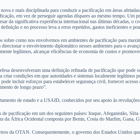
va e mais disciplinada para conduzir a pacificação em áreas afetadas p
ificação, em vez de perseguir agendas díspares ao mesmo tempo. Um prim
sar da significativa experiência internacional nas últimas décadas, o c
 definição e no processo leva a erros repetidos, gastos ineficientes e p
dos sobre como nos envolvemos em ambientes de pacificação para maximi
a direcionar o envolvimento diplomático nesses ambientes para o avanço
almente legítimos, alcançar eficiências de economia de custos e promo
esa desenvolveram uma definição refinada de pacificação que pode ori
ra criar condições em que autoridades e sistemas localmente legítimos p
 pode incluir esforços para estabelecer segurança civil, fornecer acesso
vimento de longo prazo”.
artamento de estado e a USAID, conhecidos por seu apoio às revoluçõe
s de pacificação em um dos seguintes países: Iraque, Afeganistão, Síria 
ra da África Ocidental composta por Benin, Costa do Marfim, Gana, G
rceiros da OTAN. Consequentemente, o governo dos Estados Unidos que