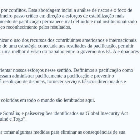
or conflitos. Essa abordagem inclui a análise de riscos e o foco de
eiro passo crítico em direção a esforços de estabilização mais
onceito de pacificação permanece mal definido e mal institucionalizado
ouco reconhecimento pelos resultados.
zar o uso dos recursos dos contribuintes americanos e internacionais.
 de uma estratégia conectada aos resultados da pacificação, permitir
ver uma melhor divisão do trabalho entre o governo dos EUA e doadores
entar nossos esforços nesse sentido. Definimos a pacificação como
ossam administrar pacificamente a pacificação e prevenir o
 à resolução de disputas, fornecer serviços básicos direcionados e
s coloridas em todo o mundo são lembrados aqui.
e Somália; e países/regiões identificados na Global Insecurity Act
uiné e Togo”.
r tomar algumas medidas para eliminar as consequências de sua