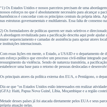
“1) Os Estados Unidos e nossos parceiros precisam de uma abordagem no
nossos esforços no que é absolutamente necessário para alcançar a pac
harmônicos é concordar com os princípios centrais da própria ideia. Ape
nas estruturas governamentais e multilaterais. Essa falta de consenso na
2) Os formuladores de políticas querem ser mais seletivos e direciona
A abordagem revitalizada para a pacificação descrita aqui pode ajudar 
maior sequenciamento e camadas de assistência para apoiar atores loc
e instituições internacionais.
Com essas lições em mente, o Estado, a USAID e o departamento de def
um esforço político que envolve um processo civil-militar integrado pa
ressurgimento da violência. Sendo de natureza transitória, a pacificação
estabelecer uma base para o retorno de pessoas deslocadas e desenvol
Os principais atores da política externa dos EUA, o Pentágono, o dep
Diz-se que “os Estados Unidos estão interessados ​​em realizar atividade
(GFA): Haiti, Papua Nova Guiné, Líbia, Moçambique e a região costei
Metade desses países já foi atacada diretamente pelos EUA e seus pa
própria atuação nelas.