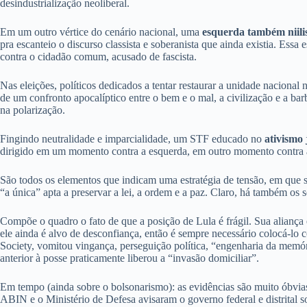
desindustrialização neoliberal.
Em um outro vértice do cenário nacional, uma
esquerda também niilis
pra escanteio o discurso classista e soberanista que ainda existia. Ess
contra o cidadão comum, acusado de fascista.
Nas eleições, políticos dedicados a tentar restaurar a unidade naciona
de um confronto apocalíptico entre o bem e o mal, a civilização e a b
na polarização.
Fingindo neutralidade e imparcialidade, um STF educado no
ativismo 
dirigido em um momento contra a esquerda, em outro momento contra a 
São todos os elementos que indicam uma estratégia de tensão, em que se 
“a única” apta a preservar a lei, a ordem e a paz. Claro, há também os
Compõe o quadro o fato de que a posição de Lula é frágil. Sua aliança é
ele ainda é alvo de desconfiança, então é sempre necessário colocá-lo
Society, vomitou vingança, perseguição política, “engenharia da memóri
anterior à posse praticamente liberou a “invasão domiciliar”.
Em tempo (ainda sobre o bolsonarismo): as evidências são muito óbvias:
ABIN e o Ministério de Defesa avisaram o governo federal e distrital s