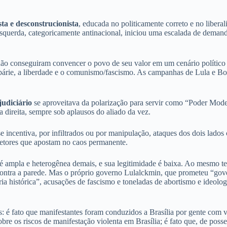
ta e desconstrucionista
, educada no politicamente correto e no libe
a esquerda, categoricamente antinacional, iniciou uma escalada de demand
l não conseguiram convencer o povo de seu valor em um cenário político 
arbárie, a liberdade e o comunismo/fascismo. As campanhas de Lula e Bo
judiciário
se aproveitava da polarização para servir como “Poder Mod
direita, sempre sob aplausos do aliado da vez.
incentiva, por infiltrados ou por manipulação, ataques dos dois lados c
 setores que apostam no caos permanente.
 ampla e heterogênea demais, e sua legitimidade é baixa. Ao mesmo tempo
 contra a parede. Mas o próprio governo Lulalckmin, que prometeu “gov
a histórica”, acusações de fascismo e toneladas de abortismo e ideolog
 é fato que manifestantes foram conduzidos a Brasília por gente com ví
obre os riscos de manifestação violenta em Brasília; é fato que, de pos