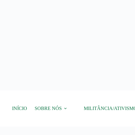
Pular
para
o
conteúdo
INÍCIO
SOBRE NÓS
MILITÂNCIA/ATIVISM