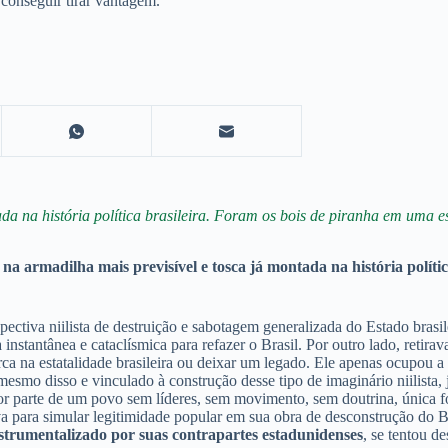
conseguir tirar vantagem.
da na história política brasileira. Foram os bois de piranha em uma es
 na armadilha mais previsível e tosca já montada na história polític
pectiva niilista de destruição e sabotagem generalizada do Estado bra
nstantânea e cataclísmica para refazer o Brasil. Por outro lado, retir
arca na estatalidade brasileira ou deixar um legado. Ele apenas ocupou 
esmo disso e vinculado à construção desse tipo de imaginário niilista, 
or parte de um povo sem líderes, sem movimento, sem doutrina, única f
va para simular legitimidade popular em sua obra de desconstrução do 
strumentalizado por suas contrapartes estadunidenses
, se tentou de