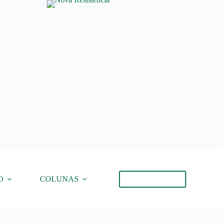
O
COLUNAS
Torne-se Membro