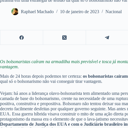
piranha em uma estratégia de tensão da qual só o bolsonarismo não vai 
Raphael Machado
10 de janeiro de 2023
Nacional
Os bolsonaristas caíram na armadilha mais previsível e tosca já monta
vantagem.
Mais de 24 horas depois podemos ter certeza:
os bolsonaristas caíram
qual só o bolsonarismo não vai conseguir tirar vantagem.
Vejam: há anos a liderança olavo-bolsonarista tem alimentado uma pers
camada de base do bolsonarismo, crente na necessidade de uma ruptura i
positiva, construtiva e propositiva. Bolsonaro não tentou deixar sua m
decreto facilmente desfeitas por qualquer governo seguinte. Mas antes m
EUA. Essa guerra híbrida visava construir o mito de uma ação direta p
protagonismo da massa era o elemento de que o lava-jatismo necessita
Departamento de Justiça dos EUA e com o Judiciário brasileiro in