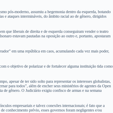
ralismo pós-moderno, assumiu a hegemonia dentro da esquerda, botando
as e ataques intermináveis, do âmbito racial ao de gênero, dirigidos
em que liberais de direita e de esquerda conseguiram vender o teatro
lsonaro estavam pautadas na oposição ao outro e, portanto, apostaram
erador” em uma república em caos, acumulando cada vez mais poder,
om o objetivo de polarizar e de fortalecer alguma instituição tida como
, apesar de ter sido solto para representar os interesses globalistas,
ernar para todos”, além de encher seus ministérios de agentes da Open
ia de gênero. O Judiciário exigiu confisco de armas e na semana
nculos empresariais e talvez conexões internacionais; é fato que a
se de conhecimento prévio, esses governos foram negligentes e/ou