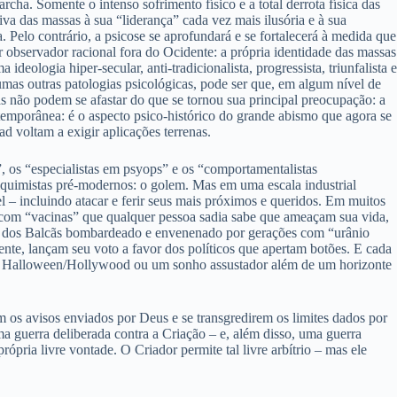
a. Somente o intenso sofrimento físico e a total derrota física das
va das massas à sua “liderança” cada vez mais ilusória e à sua
. Pelo contrário, a psicose se aprofundará e se fortalecerá à medida que
 observador racional fora do Ocidente: a própria identidade das massas
ologia hiper-secular, anti-tradicionalista, progressista, triunfalista e
as outras patologias psicológicas, pode ser que, em algum nível de
não podem se afastar do que se tornou sua principal preocupação: a
ntemporânea: é o aspecto psico-histórico do grande abismo que agora se
d voltam a exigir aplicações terrenas.
, os “especialistas em psyops” e os “comportamentalistas
lquimistas pré-modernos: o golem. Mas em uma escala industrial
 – incluindo atacar e ferir seus mais próximos e queridos. Em muitos
os com “vacinas” que qualquer pessoa sadia sabe que ameaçam sua vida,
ou dos Balcãs bombardeado e envenenado por gerações com “urânio
nte, lançam seu voto a favor dos políticos que apertam botões. E cada
 de Halloween/Hollywood ou um sonho assustador além de um horizonte
 os avisos enviados por Deus e se transgredirem os limites dados por
a guerra deliberada contra a Criação – e, além disso, uma guerra
ópria livre vontade. O Criador permite tal livre arbítrio – mas ele