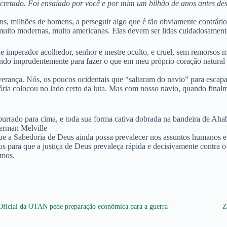
etado. Foi ensaiado por você e por mim um bilhão de anos antes deste 
milhões de homens, a perseguir algo que é tão obviamente contrário a
s muito modernas, muito americanas. Elas devem ser lidas cuidadosament
ue imperador acolhedor, senhor e mestre oculto, e cruel, sem remorsos 
do imprudentemente para fazer o que em meu próprio coração natural 
erança. Nós, os poucos ocidentais que “saltaram do navio” para escapar
stória colocou no lado certo da luta. Mas com nosso navio, quando fin
mpurrado para cima, e toda sua forma cativa dobrada na bandeira de Ah
Herman Melville
a Sabedoria de Deus ainda possa prevalecer nos assuntos humanos e q
para que a justiça de Deus prevaleça rápida e decisivamente contra o 
emos.
Oficial da OTAN pede preparação econômica para a guerra
Z