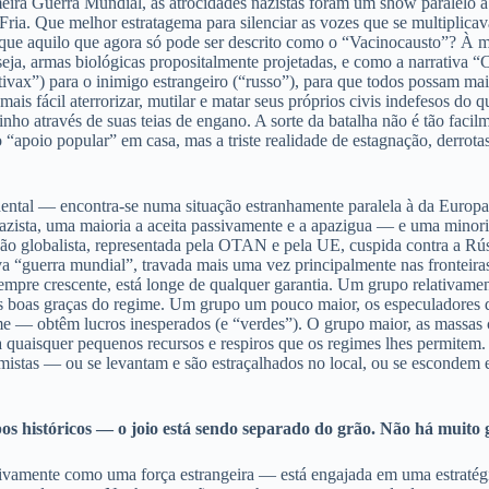
imeira Guerra Mundial, as atrocidades nazistas foram um show paralelo
Fria. Que melhor estratagema para silenciar as vozes que se multipli
 que aquilo que agora só pode ser descrito como o “Vacinocausto”? À
 seja, armas biológicas propositalmente projetadas, e como a narrativa
ntivax”) para o inimigo estrangeiro (“russo”), para que todos possam m
mais fácil aterrorizar, mutilar e matar seus próprios civis indefesos do 
inho através de suas teias de engano. A sorte da batalha não é tão fac
 “apoio popular” em casa, mas a triste realidade de estagnação, derrota
ental — encontra-se numa situação estranhamente paralela à da Europ
zista, uma maioria a aceita passivamente e a apazigua — e uma minori
o globalista, representada pela OTAN e pela UE, cuspida contra a Rússi
a “guerra mundial”, travada mais uma vez principalmente nas fronteira
empre crescente, está longe de qualquer garantia. Um grupo relativame
s boas graças do regime. Um grupo um pouco maior, os especuladores d
ime — obtêm lucros inesperados (e “verdes”). O grupo maior, as massa
a quaisquer pequenos recursos e respiros que os regimes lhes permitem
rmistas — ou se levantam e são estraçalhados no local, ou se escondem 
pos históricos — o joio está sendo separado do grão. Não há muito
tivamente como uma força estrangeira — está engajada em uma estratégi