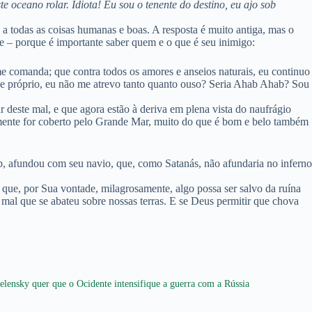
oceano rolar. Idiota! Eu sou o tenente do destino, eu ajo sob
 todas as coisas humanas e boas. A resposta é muito antiga, mas o
e – porque é importante saber quem e o que é seu inimigo:
me comanda; que contra todos os amores e anseios naturais, eu continuo
e próprio, eu não me atrevo tanto quanto ouso? Seria Ahab Ahab? Sou
 deste mal, e que agora estão à deriva em plena vista do naufrágio
almente for coberto pelo Grande Mar, muito do que é bom e belo também
ab, afundou com seu navio, que, como Satanás, não afundaria no inferno
ue, por Sua vontade, milagrosamente, algo possa ser salvo da ruína
mal que se abateu sobre nossas terras. E se Deus permitir que chova
elensky quer que o Ocidente intensifique a guerra com a Rússia