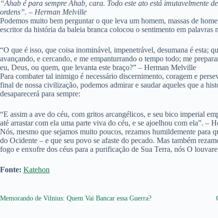
“Ahab é para sempre Ahab, cara. Todo este ato está imutavelmente decr
ordens”. – Herman Melville
Podemos muito bem perguntar o que leva um homem, massas de homens, 
escritor da história da baleia branca colocou o sentimento em palavra
“O que é isso, que coisa inominável, impenetrável, desumana é esta; q
avançando, e cercando, e me empanturrando o tempo todo; me preparan
eu, Deus, ou quem, que levanta este braço?” – Herman Melville
Para combater tal inimigo é necessário discernimento, coragem e persev
final de nossa civilização, podemos admirar e saudar aqueles que a hi
desaparecerá para sempre:
“E assim a ave do céu, com gritos arcangélicos, e seu bico imperial e
até arrastar com ela uma parte viva do céu, e se ajoelhou com ela”. – 
Nós, mesmo que sejamos muito poucos, rezamos humildemente para que 
do Ocidente – e que seu povo se afaste do pecado. Mas também rezamos 
fogo e enxofre dos céus para a purificação de Sua Terra, nós O louvar
Fonte:
Katehon
Memorando de Vilnius: Quem Vai Bancar essa Guerra?