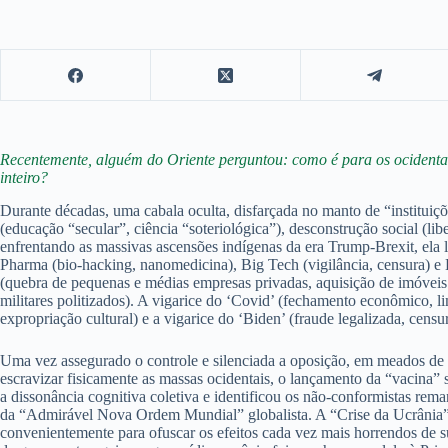
Recentemente, alguém do Oriente perguntou: como é para os ocidenta
inteiro?
Durante décadas, uma cabala oculta, disfarçada no manto de “instituiçõ
(educação “secular”, ciência “soteriológica”), desconstrução social (li
enfrentando as massivas ascensões indígenas da era Trump-Brexit, ela 
Pharma (bio-hacking, nanomedicina), Big Tech (vigilância, censura) 
(quebra de pequenas e médias empresas privadas, aquisição de imóveis 
militares politizados). A vigarice do ‘Covid’ (fechamento econômico, l
expropriação cultural) e a vigarice do ‘Biden’ (fraude legalizada, censura
Uma vez assegurado o controle e silenciada a oposição, em meados de 2
escravizar fisicamente as massas ocidentais, o lançamento da “vacina” 
a dissonância cognitiva coletiva e identificou os não-conformistas rema
da “Admirável Nova Ordem Mundial” globalista. A “Crise da Ucrânia” 
convenientemente para ofuscar os efeitos cada vez mais horrendos de sua