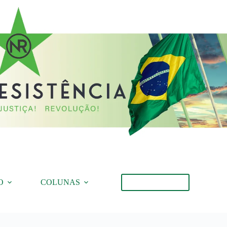
O
COLUNAS
Torne-se Membro