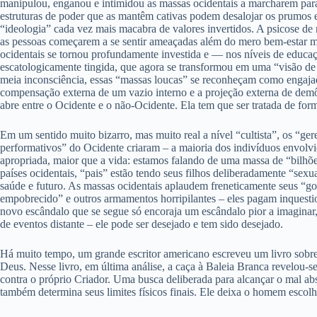
manipulou, enganou e intimidou as massas ocidentais a marcharem para
estruturas de poder que as mantêm cativas podem desalojar os prumos e 
“ideologia” cada vez mais macabra de valores invertidos. A psicose de m
as pessoas começarem a se sentir ameaçadas além do mero bem-estar mat
ocidentais se tornou profundamente investida e — nos níveis de educação
escatologicamente tingida, que agora se transformou em uma “visão de
meia inconsciência, essas “massas loucas” se reconheçam como engaja
compensação externa de um vazio interno e a projeção externa de demôn
abre entre o Ocidente e o não-Ocidente. Ela tem que ser tratada de form
Em um sentido muito bizarro, mas muito real a nível “cultista”, os “g
performativos” do Ocidente criaram – a maioria dos indivíduos envolv
apropriada, maior que a vida: estamos falando de uma massa de “bilhões
países ocidentais, “pais” estão tendo seus filhos deliberadamente “se
saúde e futuro. As massas ocidentais aplaudem freneticamente seus 
empobrecido” e outros armamentos horripilantes – eles pagam inquesti
novo escândalo que se segue só encoraja um escândalo pior a imagina
de eventos distante – ele pode ser desejado e tem sido desejado.
Há muito tempo, um grande escritor americano escreveu um livro sobre 
Deus. Nesse livro, em última análise, a caça à Baleia Branca revelou-s
contra o próprio Criador. Uma busca deliberada para alcançar o mal absol
também determina seus limites físicos finais. Ele deixa o homem escolh