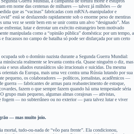
 à Segunda Guerra Mundial, a campanha de tortura morte e estupros
cavam em nome das centenas de milhares — talvez já milhões — de
 medida que as “vacinas” fabricadas com mRNA-manipulador e
 “Covid” está se desfazendo rapidamente sob o enorme peso de mentiras
ais uma vez se sentir bem em se unir contra um alvo “designado”. Mas
que enfrentar, lutar e derrotar um exército estrangeiro bem motivado
ilmente manipulada como a “opinião pública” doméstica: por um tempo, a
s e fracassos no campo de batalha só pode ser disfarçada por um certo
a ocupada sob o domínio nazista durante a Segunda Guerra Mundial:
a minúscula realmente se levanta contra ela. Quase ninguém o diz, mas
a e seus aliados eurasiáticos são irracionais e suicidas. Da mesma
s orientais da Europa, mais uma vez contra uma Rússia lutando por sua
nte pequeno, os colaboradores — políticos, jornalistas, acadêmicos —
e guerra — fabricantes de armas para reabastecimento de estoque,
s covardes, fazem o que sempre fazem quando há uma tempestade séria
. O grupo mais pequeno, algumas almas corajosas — ativistas,
e fogem — no subterrâneo ou no exterior — para talvez lutar e viver
 grão — mas muito joio.
a mortal, tudo-ou-nada de “vôo para frente”. Ela condicionou,