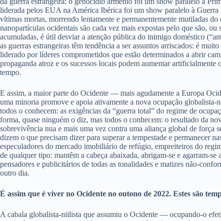
da guerra estrangeira: o genocídio armênio foi um show paralelo à Pr
liderada pelos EUA na América Ibérica foi um show paralelo à Guerra 
vítimas mortas, morrendo lentamente e permanentemente mutiladas do
nanopartículas ocidentais são cada vez mais expostas pelo que são, ou
acumuladas, é útil desviar a atenção pública do inimigo doméstico (“a
as guerras estrangeiras têm tendência a ser assuntos arriscados: é muito 
liderado por líderes comprometidos que estão determinados a abrir cam
propaganda atroz e os sucessos locais podem aumentar artificialmente o
tempo.
E assim, a maior parte do Ocidente — mais agudamente a Europa Ocid
uma minoria promove e apoia ativamente a nova ocupação globalista-na
todos o conhecem: as exigências da “guerra total” do regime de ocupaçã
forma, quase ninguém o diz, mas todos o conhecem: o resultado da nov
sobrevivência nua e mais uma vez contra uma aliança global de força s
dizem o que precisam dizer para superar a tempestade e permanecer na
especuladores do mercado imobiliário de refúgio, empreiteiros do reg
de qualquer tipo: mantêm a cabeça abaixada, abrigam-se e agarram-se 
pensadores e publicitários de todas as tonalidades e matizes não-confo
outro dia.
É assim que é viver no Ocidente no outono de 2022. Estes são tem
A cabala globalista-niilista que assumiu o Ocidente — ocupando-o efe