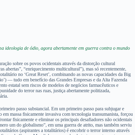
ma ideologia de ódio, agora abertamente em guerra contra o mundo
ração sobre os povos ocidentais através da distorção cultural
ras abertas”, “enriquecimento multicultural”), mas só recentemente,
totalitário no ‘Great Reset’, combinando as novas capacidades da Big
ção’) — tudo em benefício das Grandes Empresas e da Alta Fazenda
ento estatal sem riscos de modelos de negócios farmacêuticos e
unidade do terror nas ruas, justiça abertamente politizada,
ária.
 primeiro passo substancial. Em um primeiro passo para subjugar e
ção em massa fisicamente invasiva com tecnologia transumanista, forçou
rontar fisicamente e eliminar os principais desafiadores não ocidentais
úmero um do globalismo”, em uma guerra de atrito, mas também serviu
tários (aspirantes a totalitários) é encobrir o terror interno através