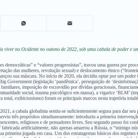
is viver no Ocidente no outono de 2022, sob uma cabala de poder e u
es democráticas” e “valores progressistas”, travou uma guerra por procu
bertação das mulheres, revolução sexual) e deslocamento étnico (“frontei
lançou sua máscara. No início de 2020, ela decidiu optar por um poder 
e Big Government (legislação ‘pandêmica’, perseguição de ‘desinforma
familiares, imposição de escravidão por dívidas geracionais, financiam
iminaridade social, trauma psicológico em massa), a vigarice ‘BLM’ (imp
 total, exibicionismo) foram os principais marcos nesta trajetória totalit
021, a cabala globalista sentiu-se suficientemente segura para dar seu
serviu três propósitos simultaneamente: introduziu a primeira interven
nescentes, religiosos e de pensadores livres. Seu segundo passo foi conf
fabricada artificialmente, não apenas amarrou a Rússia, o “inimigo n
 primeira jogada em casa. Um dos estratagemas básicos dos regimes totali