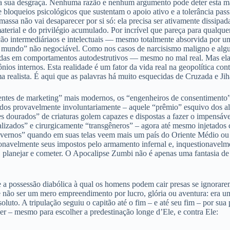
 sua desgraça. Nenhuma razão e nenhum argumento pode deter esta march
bloqueios psicológicos que sustentam o apoio ativo e a tolerância passi
assa não vai desaparecer por si só: ela precisa ser ativamente dissipada
erial e do privilégio acumulado. Por incrível que pareça para qualquer
 intermediáriaos e intelectuais — mesmo totalmente absorvida por uma ide
 mundo” não negociável. Como nos casos de narcisismo maligno e algum
das em comportamentos autodestrutivos — mesmo no mal real. Mas elas 
ios internos. Esta realidade é um fator da vida real na geopolítica co
a realista. É aqui que as palavras há muito esquecidas de Cruzada e Jiha
erentes de marketing” mais modernos, os “engenheiros de consentimento”
idos provavelmente involuntariamente – aquele “prêmio” esquivo dos a
 dourados” de criaturas golem capazes e dispostas a fazer o impensável
xualizados” e cirurgicamente “transgêneros” – agora até mesmo injetad
“governos” quando em suas telas veem mais um país do Oriente Médio 
onavelmente seus impostos pelo armamento infernal e, inquestionavelme
r, planejar e cometer. O Apocalipse Zumbi não é apenas uma fantasia
a possessão diabólica à qual os homens podem cair presas se ignorarem
e não ser um mero empreendimento por lucro, glória ou aventura: era um
uto. A tripulação seguiu o capitão até o fim – e até seu fim – por sua pr
er – mesmo para escolher a predestinação longe d’Ele, e contra Ele: