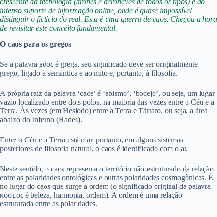
crescente da tecnologia (drones e aeronaves de todos os tipos) e ao
intenso suporte de informação online, onde é quase impossível
distinguir o fictício do real. Esta é uma guerra de caos. Chegou a hora
de revisitar este conceito fundamental.
O caos para os gregos
Se a palavra χάος é grega, seu significado deve ser originalmente
grego, ligado à semântica e ao mito e, portanto, à filosofia.
A própria raiz da palavra ‘caos’ é ‘abismo’, ‘bocejo’, ou seja, um lugar
vazio localizado entre dois polos, na maioria das vezes entre o Céu e a
Terra. Às vezes (em Hesíodo) entre a Terra e Tártaro, ou seja, a área
abaixo do Inferno (Hades).
Entre o Céu e a Terra está o ar, portanto, em alguns sistemas
posteriores de filosofia natural, o caos é identificado com o ar.
Neste sentido, o caos representa o território não-estruturado da relação
entre as polaridades ontológicas e outras polaridades cosmogônicas. É
no lugar do caos que surge a ordem (o significado original da palavra
κόσμος é beleza, harmonia, ordem). A ordem é uma relação
estruturada entre as polaridades.