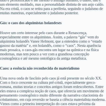
tudo é personificado e até mesmo o inimigo humano, o diabo, não é
um elemento moldado, mas a personalidade distinta de um anjo caído.
Na era cristã, o caos se retira para a periferia, seguindo o judaísmo de
muitas maneiras, especialmente o judaísmo posterior.
Gás: o caos dos alquimistas holandeses
Houve um certo interesse pelo caos durante a Renascença,
especialmente entre os alquimistas. Assim, a palavra “gás” vem do
alquimista holandês Vanee Helmont, que a entendeu como o “estado
gasoso da matéria” e, em holandês, como o “caos”. Nesta aparência
mais prosaica, o caos-gás encontra um lugar na química e na física
modernas, mas tem pouco a ver com a grandiosa concepção
cosmogônica e até mesmo ontológica da antiga metafísica.
Caos: a essência não reconhecida do materialismo
Uma nova onda de fascínio pelo caos já está presente no século XX.
Com o foco crescente na cultura pré-cristã, especialmente greco-
romana, muitas teorias e conceitos antigos foram redescobertos. Entre
eles estava a complexa noção de caos, que oferecia um movimento de
pensamento cosmogônico muito diferente da narrativa criacionista do
cristianismo, em cuja reversão se baseia a ciência materialista moderna.
Vimos como a primeira interpretação do caos estava próxima da