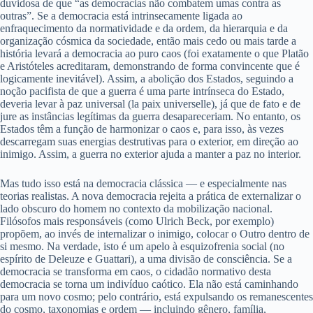
duvidosa de que “as democracias não combatem umas contra as
outras”. Se a democracia está intrinsecamente ligada ao
enfraquecimento da normatividade e da ordem, da hierarquia e da
organização cósmica da sociedade, então mais cedo ou mais tarde a
história levará a democracia ao puro caos (foi exatamente o que Platão
e Aristóteles acreditaram, demonstrando de forma convincente que é
logicamente inevitável). Assim, a abolição dos Estados, seguindo a
noção pacifista de que a guerra é uma parte intrínseca do Estado,
deveria levar à paz universal (la paix universelle), já que de fato e de
jure as instâncias legítimas da guerra desapareceriam. No entanto, os
Estados têm a função de harmonizar o caos e, para isso, às vezes
descarregam suas energias destrutivas para o exterior, em direção ao
inimigo. Assim, a guerra no exterior ajuda a manter a paz no interior.
Mas tudo isso está na democracia clássica — e especialmente nas
teorias realistas. A nova democracia rejeita a prática de externalizar o
lado obscuro do homem no contexto da mobilização nacional.
Filósofos mais responsáveis (como Ulrich Beck, por exemplo)
propõem, ao invés de internalizar o inimigo, colocar o Outro dentro de
si mesmo. Na verdade, isto é um apelo à esquizofrenia social (no
espírito de Deleuze e Guattari), a uma divisão de consciência. Se a
democracia se transforma em caos, o cidadão normativo desta
democracia se torna um indivíduo caótico. Ela não está caminhando
para um novo cosmo; pelo contrário, está expulsando os remanescentes
do cosmo, taxonomias e ordem — incluindo gênero, família,