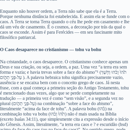
Enquanto não houver ordem, a Terra não sabe que ela é a Terra.
Porque nenhuma distância foi estabelecida. E assim ela se funde com o
caos. A Terra se torna Terra quando o céu lhe pede em casamento e lhe
dá um véu de casamento. É o cosmos, a decoração por trás da qual o
caos se esconde. Assim é para Ferécides — em seu fascinante mito
filosófico patriarcal.
O Caos desaparece no cristianismo — tohu va bohu
Na cristandade, o caos desaparece. O cristianismo conhece apenas um
Deus e sua criação, ou seja, a ordem, a paz. Uma vez “a terra era sem
forma e vazia; e havia trevas sobre a face do abismo”¹ (תֹ֙הוּ֙ וָבֹ֔הוּ וְחֹ֖שֶׁךְ
עַל-פְּנֵ֣י תְהֹ֑ום ). A palavra hebraica tohu significa precisamente vazio,
ausência e se encaixa bem com o conceito grego de caos. Já nesta
frase, com a qual começa a primeira seção do Antigo Testamento, tohu
é mencionado duas vezes, algo que se perde completamente na
tradução — a primeira vez é como “sem visão”, e a segunda vez no
plural (עַל-פְּנֵ֣י תְהֹ֑ום) na combinação “sobre a face do abismo”,
literalmente “acima da face de tohu”. A palavra bohu (בֹ֔הוּ) na
combinação tohu va bohu (תֹ֙הוּ֙ וָבֹ֔הוּ) não é mais usada na Bíblia
(exceto Isaías 34:11), que simplesmente cita a expressão desde o início
do Gênesis. Assim, literalmente, “a terra era caos e ? e escuridão (hsd)
acima da face do caos (ou na face do caos)”. No sentido grego, pode-