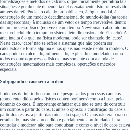
formalizações e métodos de cálculo, o que inicialmente permitiria tais
situações e geralmente dependeria delas exatamente. Isto foi resolvido
através da referência ao cálculo probabilístico, à lógica modal, à
construção de um modelo decadimensional do mundo-folha (na teoria
das supercordas), à inclusão de um vetor de tempo irreversível dentro
de um processo físico (em vez de um tempo Newtoniano absoluto ou
mesmo incluindo o tempo no sistema tetradimensional de Einstein). A
área inteira é o que, na física moderna, pode ser chamado de ‘caos’.
Neste caso, ‘caos’ não se refere a sistemas que não podem ser
calculados de forma alguma e nos quais não existe nenhum modelo. O
caos pode ser calculado, influenciado, explicado e modelado, como
todos os outros processos físicos, mas somente com a ajuda de
construções matemáticas mais complexas, operações e métodos
especiais.
Subjugando o caos sem a ordem
Podemos definir todo o campo de pesquisa dos processos caóticos
(como entendidos pelos físicos contemporâneos) como a busca pelo
domínio do caos. É importante enfatizar que não se trata de construir
um cosmos a partir do caos. É antes o oposto: a construção do caos a
partir dos restos, a partir das ruínas do espaço. O caos não era para ser
erradicado, mas sim apreendido e parcialmente aprofundado. Para
controlar e moderar, não para conquistar; e como o nível de caos estava