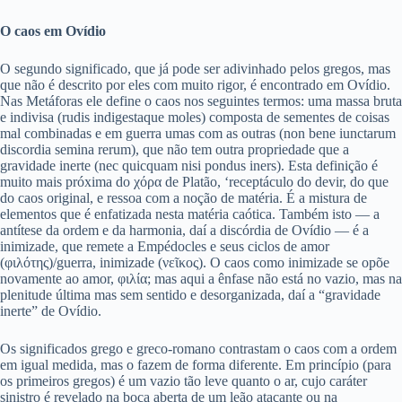
O caos em Ovídio
O segundo significado, que já pode ser adivinhado pelos gregos, mas
que não é descrito por eles com muito rigor, é encontrado em Ovídio.
Nas Metáforas ele define o caos nos seguintes termos: uma massa bruta
e indivisa (rudis indigestaque moles) composta de sementes de coisas
mal combinadas e em guerra umas com as outras (non bene iunctarum
discordia semina rerum), que não tem outra propriedade que a
gravidade inerte (nec quicquam nisi pondus iners). Esta definição é
muito mais próxima do χόρα de Platão, ‘receptáculo do devir, do que
do caos original, e ressoa com a noção de matéria. É a mistura de
elementos que é enfatizada nesta matéria caótica. Também isto — a
antítese da ordem e da harmonia, daí a discórdia de Ovídio — é a
inimizade, que remete a Empédocles e seus ciclos de amor
(φιλότης)/guerra, inimizade (νεῖκος). O caos como inimizade se opõe
novamente ao amor, φιλία; mas aqui a ênfase não está no vazio, mas na
plenitude última mas sem sentido e desorganizada, daí a “gravidade
inerte” de Ovídio.
Os significados grego e greco-romano contrastam o caos com a ordem
em igual medida, mas o fazem de forma diferente. Em princípio (para
os primeiros gregos) é um vazio tão leve quanto o ar, cujo caráter
sinistro é revelado na boca aberta de um leão atacante ou na