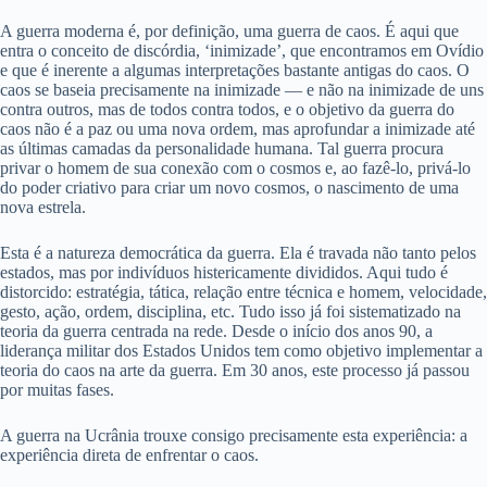
A guerra moderna é, por definição, uma guerra de caos. É aqui que
entra o conceito de discórdia, ‘inimizade’, que encontramos em Ovídio
e que é inerente a algumas interpretações bastante antigas do caos. O
caos se baseia precisamente na inimizade — e não na inimizade de uns
contra outros, mas de todos contra todos, e o objetivo da guerra do
caos não é a paz ou uma nova ordem, mas aprofundar a inimizade até
as últimas camadas da personalidade humana. Tal guerra procura
privar o homem de sua conexão com o cosmos e, ao fazê-lo, privá-lo
do poder criativo para criar um novo cosmos, o nascimento de uma
nova estrela.
Esta é a natureza democrática da guerra. Ela é travada não tanto pelos
estados, mas por indivíduos histericamente divididos. Aqui tudo é
distorcido: estratégia, tática, relação entre técnica e homem, velocidade,
gesto, ação, ordem, disciplina, etc. Tudo isso já foi sistematizado na
teoria da guerra centrada na rede. Desde o início dos anos 90, a
liderança militar dos Estados Unidos tem como objetivo implementar a
teoria do caos na arte da guerra. Em 30 anos, este processo já passou
por muitas fases.
A guerra na Ucrânia trouxe consigo precisamente esta experiência: a
experiência direta de enfrentar o caos.