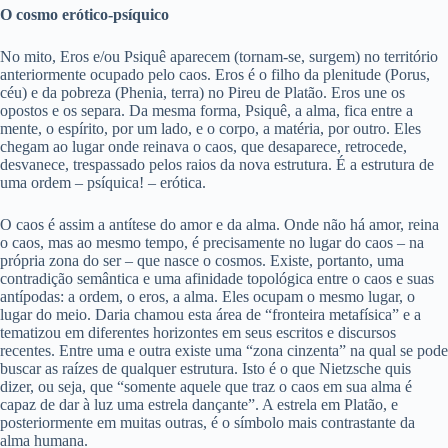
O cosmo erótico-psíquico
No mito, Eros e/ou Psiquê aparecem (tornam-se, surgem) no território
anteriormente ocupado pelo caos. Eros é o filho da plenitude (Porus,
céu) e da pobreza (Phenia, terra) no Pireu de Platão. Eros une os
opostos e os separa. Da mesma forma, Psiquê, a alma, fica entre a
mente, o espírito, por um lado, e o corpo, a matéria, por outro. Eles
chegam ao lugar onde reinava o caos, que desaparece, retrocede,
desvanece, trespassado pelos raios da nova estrutura. É a estrutura de
uma ordem – psíquica! – erótica.
O caos é assim a antítese do amor e da alma. Onde não há amor, reina
o caos, mas ao mesmo tempo, é precisamente no lugar do caos – na
própria zona do ser – que nasce o cosmos. Existe, portanto, uma
contradição semântica e uma afinidade topológica entre o caos e suas
antípodas: a ordem, o eros, a alma. Eles ocupam o mesmo lugar, o
lugar do meio. Daria chamou esta área de “fronteira metafísica” e a
tematizou em diferentes horizontes em seus escritos e discursos
recentes. Entre uma e outra existe uma “zona cinzenta” na qual se pode
buscar as raízes de qualquer estrutura. Isto é o que Nietzsche quis
dizer, ou seja, que “somente aquele que traz o caos em sua alma é
capaz de dar à luz uma estrela dançante”. A estrela em Platão, e
posteriormente em muitas outras, é o símbolo mais contrastante da
alma humana.