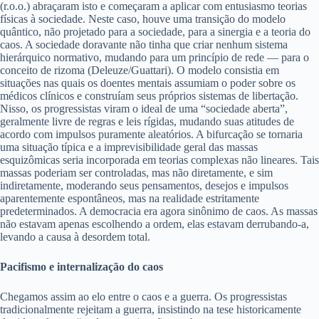
(r.o.o.) abraçaram isto e começaram a aplicar com entusiasmo teorias
físicas à sociedade. Neste caso, houve uma transição do modelo
quântico, não projetado para a sociedade, para a sinergia e a teoria do
caos. A sociedade doravante não tinha que criar nenhum sistema
hierárquico normativo, mudando para um princípio de rede — para o
conceito de rizoma (Deleuze/Guattari). O modelo consistia em
situações nas quais os doentes mentais assumiam o poder sobre os
médicos clínicos e construíam seus próprios sistemas de libertação.
Nisso, os progressistas viram o ideal de uma “sociedade aberta”,
geralmente livre de regras e leis rígidas, mudando suas atitudes de
acordo com impulsos puramente aleatórios. A bifurcação se tornaria
uma situação típica e a imprevisibilidade geral das massas
esquizômicas seria incorporada em teorias complexas não lineares. Tais
massas poderiam ser controladas, mas não diretamente, e sim
indiretamente, moderando seus pensamentos, desejos e impulsos
aparentemente espontâneos, mas na realidade estritamente
predeterminados. A democracia era agora sinônimo de caos. As massas
não estavam apenas escolhendo a ordem, elas estavam derrubando-a,
levando a causa à desordem total.
Pacifismo e internalização do caos
Chegamos assim ao elo entre o caos e a guerra. Os progressistas
tradicionalmente rejeitam a guerra, insistindo na tese historicamente