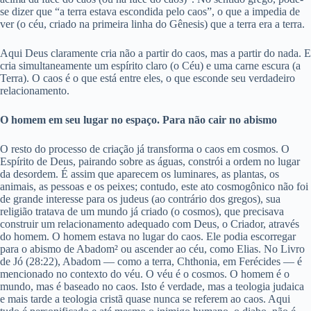
se dizer que “a terra estava escondida pelo caos”, o que a impedia de
ver (o céu, criado na primeira linha do Gênesis) que a terra era a terra.
Aqui Deus claramente cria não a partir do caos, mas a partir do nada. E
cria simultaneamente um espírito claro (o Céu) e uma carne escura (a
Terra). O caos é o que está entre eles, o que esconde seu verdadeiro
relacionamento.
O homem em seu lugar no espaço. Para não cair no abismo
O resto do processo de criação já transforma o caos em cosmos. O
Espírito de Deus, pairando sobre as águas, constrói a ordem no lugar
da desordem. É assim que aparecem os luminares, as plantas, os
animais, as pessoas e os peixes; contudo, este ato cosmogônico não foi
de grande interesse para os judeus (ao contrário dos gregos), sua
religião tratava de um mundo já criado (o cosmos), que precisava
construir um relacionamento adequado com Deus, o Criador, através
do homem. O homem estava no lugar do caos. Ele podia escorregar
para o abismo de Abadom² ou ascender ao céu, como Elias. No Livro
de Jó (28:22), Abadom — como a terra, Chthonia, em Ferécides — é
mencionado no contexto do véu. O véu é o cosmos. O homem é o
mundo, mas é baseado no caos. Isto é verdade, mas a teologia judaica
e mais tarde a teologia cristã quase nunca se referem ao caos. Aqui