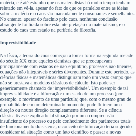
matéria, e é até estranho que os materialistas há muito tempo tenham
relutado em vê-la, apesar do fato de que os paralelos entre as ideias
sobre a matéria e o caos são marcadamente consonantes e semelhantes.
No entanto, apesar do fascínio pelo caos, nenhuma conclusão
abrangente foi tirada sobre esta interpretação do materialismo, e o
estudo do caos tem estado na periferia da filosofia.
Imprevisibilidade
Na física, a teoria do caos começou a tomar forma na segunda metade
do século XX entre aqueles cientistas que se preocupavam
principalmente com estados de não-equilibrio, processos não lineares,
equações não integráveis e séries divergentes. Durante este período, as
ciências físicas e matemáticas distinguiram todo um vasto campo que
não se prestava a modelos clássicos de cálculo. Isto pode ser
genericamente chamado de ‘imprevisibilidade’. Um exemplo de tal
imprevisibilidade é a bifurcação: um estado de um processo (por
exemplo, o movimento de uma partícula) que, com o mesmo grau de
probabilidade em um determinado momento, pode fluir em uma
direção ou noutra direção completamente diferente. Se a ciência
clássica tivesse explicado tal situação por uma compreensão
insuficiente do processo ou pelo conhecimento dos parâmetros totais
de funcionamento do sistema, o conceito de bifurcação teria sugerido
considerar tal situação como um fato científico e passar a novas