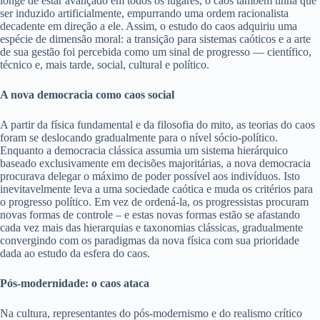
longe de estar avançado em todos os lugares, o caos também tinha que
ser induzido artificialmente, empurrando uma ordem racionalista
decadente em direção a ele. Assim, o estudo do caos adquiriu uma
espécie de dimensão moral: a transição para sistemas caóticos e a arte
de sua gestão foi percebida como um sinal de progresso — científico,
técnico e, mais tarde, social, cultural e político.
A nova democracia como caos social
A partir da física fundamental e da filosofia do mito, as teorias do caos
foram se deslocando gradualmente para o nível sócio-político.
Enquanto a democracia clássica assumia um sistema hierárquico
baseado exclusivamente em decisões majoritárias, a nova democracia
procurava delegar o máximo de poder possível aos indivíduos. Isto
inevitavelmente leva a uma sociedade caótica e muda os critérios para
o progresso político. Em vez de ordená-la, os progressistas procuram
novas formas de controle – e estas novas formas estão se afastando
cada vez mais das hierarquias e taxonomias clássicas, gradualmente
convergindo com os paradigmas da nova física com sua prioridade
dada ao estudo da esfera do caos.
Pós-modernidade: o caos ataca
Na cultura, representantes do pós-modernismo e do realismo crítico