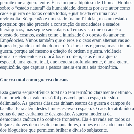
permite que a guerra entre. É assim que a hipótese de Thomas Hobbes
sobre o “estado natural” da humanidade, descrita por este autor como
caos e guerra de todos contra todos, é justificada em uma nova
reviravolta. Só que não é um estado ‘natural’ inicial, mas um estado
posterior, que não precede a construção de sociedades e estados
hierárquicos, mas segue seu colapso. Temos visto que o caos é o
oposto do cosmos, assim como a inimizade é o oposto do amor em
Empédocles. Vimos também que o eros e o caos eram alternativas ao
topos do grande caminho do meio. Assim: caos é guerra, mas não toda
guerra, porque até mesmo a criação de ordem é guerra, violência,
domar os elementos e colocá-los em ordem; caos é uma guerra
especial, uma guerra total, que penetra profundamente, é uma guerra
esquizóide, que captura a pessoa inteira em sua teia rizomática.
Guerra total como guerra do caos
Esta guerra esquizofrênica total não tem território claramente definido.
Um torneio de cavaleiros só foi possível após o espaço ter sido
delimitado. As guerras clássicas tinham teatros de guerra e campos de
batalha. Para além destes limites estava o espaço. O caos foi atribuído a
zonas de paz estritamente designadas. A guerra moderna da
democracia caótica não conhece fronteiras. Ela é travada em todos os
lugares através de redes de computadores, drones e os estados mentais
dos blogueiros que permitem brilhar a divisão subjacente.