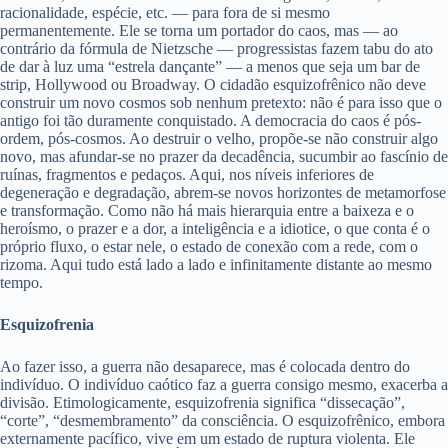
racionalidade, espécie, etc. — para fora de si mesmo
permanentemente. Ele se torna um portador do caos, mas — ao
contrário da fórmula de Nietzsche — progressistas fazem tabu do ato
de dar à luz uma “estrela dançante” — a menos que seja um bar de
strip, Hollywood ou Broadway. O cidadão esquizofrênico não deve
construir um novo cosmos sob nenhum pretexto: não é para isso que o
antigo foi tão duramente conquistado. A democracia do caos é pós-
ordem, pós-cosmos. Ao destruir o velho, propõe-se não construir algo
novo, mas afundar-se no prazer da decadência, sucumbir ao fascínio de
ruínas, fragmentos e pedaços. Aqui, nos níveis inferiores de
degeneração e degradação, abrem-se novos horizontes de metamorfose
e transformação. Como não há mais hierarquia entre a baixeza e o
heroísmo, o prazer e a dor, a inteligência e a idiotice, o que conta é o
próprio fluxo, o estar nele, o estado de conexão com a rede, com o
rizoma. Aqui tudo está lado a lado e infinitamente distante ao mesmo
tempo.
Esquizofrenia
Ao fazer isso, a guerra não desaparece, mas é colocada dentro do
indivíduo. O indivíduo caótico faz a guerra consigo mesmo, exacerba a
divisão. Etimologicamente, esquizofrenia significa “dissecação”,
“corte”, “desmembramento” da consciência. O esquizofrênico, embora
externamente pacífico, vive em um estado de ruptura violenta. Ele