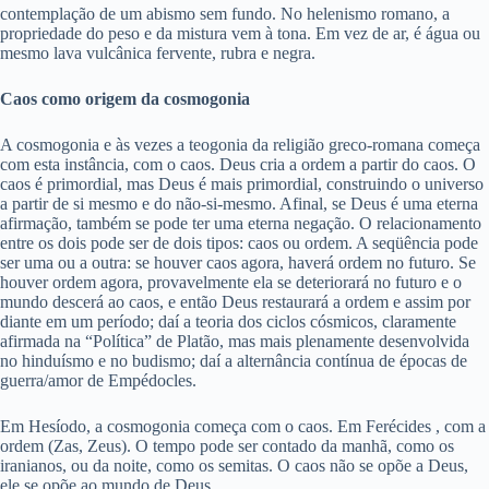
contemplação de um abismo sem fundo. No helenismo romano, a
propriedade do peso e da mistura vem à tona. Em vez de ar, é água ou
mesmo lava vulcânica fervente, rubra e negra.
Caos como origem da cosmogonia
A cosmogonia e às vezes a teogonia da religião greco-romana começa
com esta instância, com o caos. Deus cria a ordem a partir do caos. O
caos é primordial, mas Deus é mais primordial, construindo o universo
a partir de si mesmo e do não-si-mesmo. Afinal, se Deus é uma eterna
afirmação, também se pode ter uma eterna negação. O relacionamento
entre os dois pode ser de dois tipos: caos ou ordem. A seqüência pode
ser uma ou a outra: se houver caos agora, haverá ordem no futuro. Se
houver ordem agora, provavelmente ela se deteriorará no futuro e o
mundo descerá ao caos, e então Deus restaurará a ordem e assim por
diante em um período; daí a teoria dos ciclos cósmicos, claramente
afirmada na “Política” de Platão, mas mais plenamente desenvolvida
no hinduísmo e no budismo; daí a alternância contínua de épocas de
guerra/amor de Empédocles.
Em Hesíodo, a cosmogonia começa com o caos. Em Ferécides , com a
ordem (Zas, Zeus). O tempo pode ser contado da manhã, como os
iranianos, ou da noite, como os semitas. O caos não se opõe a Deus,
ele se opõe ao mundo de Deus.