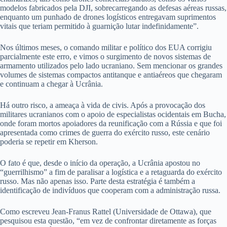
modelos fabricados pela DJI, sobrecarregando as defesas aéreas russas,
enquanto um punhado de drones logísticos entregavam suprimentos
vitais que teriam permitido à guarnição lutar indefinidamente”.
Nos últimos meses, o comando militar e político dos EUA corrigiu
parcialmente este erro, e vimos o surgimento de novos sistemas de
armamento utilizados pelo lado ucraniano. Sem mencionar os grandes
volumes de sistemas compactos antitanque e antiaéreos que chegaram
e continuam a chegar à Ucrânia.
Há outro risco, a ameaça à vida de civis. Após a provocação dos
militares ucranianos com o apoio de especialistas ocidentais em Bucha,
onde foram mortos apoiadores da reunificação com a Rússia e que foi
apresentada como crimes de guerra do exército russo, este cenário
poderia se repetir em Kherson.
O fato é que, desde o início da operação, a Ucrânia apostou no
“guerrilhismo” a fim de paralisar a logística e a retaguarda do exército
russo. Mas não apenas isso. Parte desta estratégia é também a
identificação de indivíduos que cooperam com a administração russa.
Como escreveu Jean-Franus Rattel (Universidade de Ottawa), que
pesquisou esta questão, “em vez de confrontar diretamente as forças