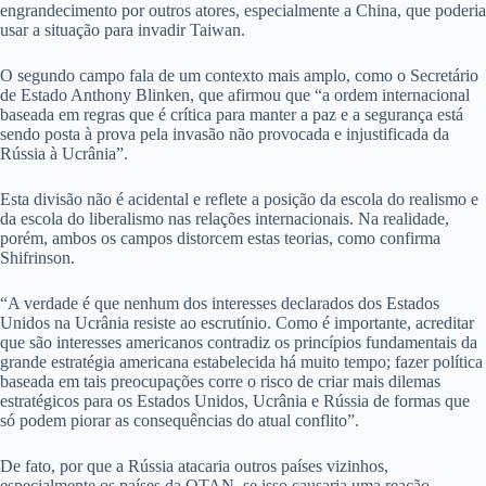
engrandecimento por outros atores, especialmente a China, que poderia
usar a situação para invadir Taiwan.
O segundo campo fala de um contexto mais amplo, como o Secretário
de Estado Anthony Blinken, que afirmou que “a ordem internacional
baseada em regras que é crítica para manter a paz e a segurança está
sendo posta à prova pela invasão não provocada e injustificada da
Rússia à Ucrânia”.
Esta divisão não é acidental e reflete a posição da escola do realismo e
da escola do liberalismo nas relações internacionais. Na realidade,
porém, ambos os campos distorcem estas teorias, como confirma
Shifrinson.
“A verdade é que nenhum dos interesses declarados dos Estados
Unidos na Ucrânia resiste ao escrutínio. Como é importante, acreditar
que são interesses americanos contradiz os princípios fundamentais da
grande estratégia americana estabelecida há muito tempo; fazer política
baseada em tais preocupações corre o risco de criar mais dilemas
estratégicos para os Estados Unidos, Ucrânia e Rússia de formas que
só podem piorar as consequências do atual conflito”.
De fato, por que a Rússia atacaria outros países vizinhos,
especialmente os países da OTAN, se isso causaria uma reação