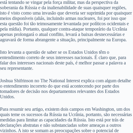
está tentando se vingar pela força militar, mas da perspectiva da
soberania da Rússia e da inalienabilidade de suas quaisquer regiões,
isto é visto como uma invasão que deveria ser suprimida por quaisquer
meios disponíveis (aliás, incluindo armas nucleares, foi por isso que
esta questão foi tão teimosamente levantada por políticos ocidentais e
pela mídia). Portanto, qualquer contra-ataque temporário da Ucrânia
apenas prolongará o atual conflito, levará a baixas desnecessárias e
agravará de forma abrangente a situação, principalmente na Europa.
Isto levanta a questão de saber se os Estados Unidos têm o
entendimento correto de seus interesses nacionais. É claro que, para
falar dos interesses nacionais deste país, é melhor passar a palavra a
seu representante.
Joshua Shifrinson no The National Interest explica com algum detalhe
o entendimento incorreto do que está acontecendo por parte dos
tomadores de decisão nos departamentos relevantes dos Estados
Unidos.
Para resumir seu artigo, existem dois campos em Washington, um dos
quais teme os sucessos da Rússia na Ucrânia, portanto, são necessárias
medidas para limitar as capacidades da Rússia. Isto está por trás de
declarações abstratas e não substanciadas sobre ameaças a outros
vizinhos. A isto se somam as preocupações sobre o potencial de