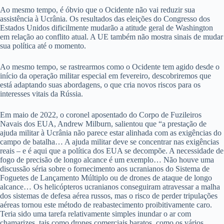
Ao mesmo tempo, é óbvio que o Ocidente não vai reduzir sua
assistência à Ucrânia. Os resultados das eleições do Congresso dos
Estados Unidos dificilmente mudarão a atitude geral de Washington
em relação ao conflito atual. A UE também não mostra sinais de mudar
sua política até o momento.
Ao mesmo tempo, se rastrearmos como o Ocidente tem agido desde o
início da operação militar especial em fevereiro, descobriremos que
está adaptando suas abordagens, o que cria novos riscos para os
interesses vitais da Rússia.
Em maio de 2022, o coronel aposentado do Corpo de Fuzileiros
Navais dos EUA, Andrew Milburn, salientou que “a prestação de
ajuda militar à Ucrânia não parece estar alinhada com as exigências do
campo de batalha… A ajuda militar deve se concentrar nas exigências
reais – e é aqui que a política dos EUA se decompõe. A necessidade de
fogo de precisão de longo alcance é um exemplo… Não houve uma
discussão séria sobre o fornecimento aos ucranianos do Sistema de
Foguetes de Lançamento Múltiplo ou de drones de ataque de longo
alcance… Os helicópteros ucranianos conseguiram atravessar a malha
dos sistemas de defesa aérea russos, mas o risco de perder tripulações
aéreas tornou este método de reabastecimento proibitivamente caro.
Teria sido uma tarefa relativamente simples inundar o ar com
chamarizes, tais como drones comerciais baratos, como os vários