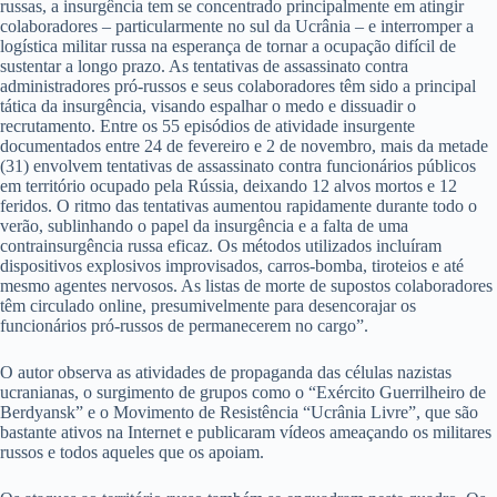
russas, a insurgência tem se concentrado principalmente em atingir
colaboradores – particularmente no sul da Ucrânia – e interromper a
logística militar russa na esperança de tornar a ocupação difícil de
sustentar a longo prazo. As tentativas de assassinato contra
administradores pró-russos e seus colaboradores têm sido a principal
tática da insurgência, visando espalhar o medo e dissuadir o
recrutamento. Entre os 55 episódios de atividade insurgente
documentados entre 24 de fevereiro e 2 de novembro, mais da metade
(31) envolvem tentativas de assassinato contra funcionários públicos
em território ocupado pela Rússia, deixando 12 alvos mortos e 12
feridos. O ritmo das tentativas aumentou rapidamente durante todo o
verão, sublinhando o papel da insurgência e a falta de uma
contrainsurgência russa eficaz. Os métodos utilizados incluíram
dispositivos explosivos improvisados, carros-bomba, tiroteios e até
mesmo agentes nervosos. As listas de morte de supostos colaboradores
têm circulado online, presumivelmente para desencorajar os
funcionários pró-russos de permanecerem no cargo”.
O autor observa as atividades de propaganda das células nazistas
ucranianas, o surgimento de grupos como o “Exército Guerrilheiro de
Berdyansk” e o Movimento de Resistência “Ucrânia Livre”, que são
bastante ativos na Internet e publicaram vídeos ameaçando os militares
russos e todos aqueles que os apoiam.