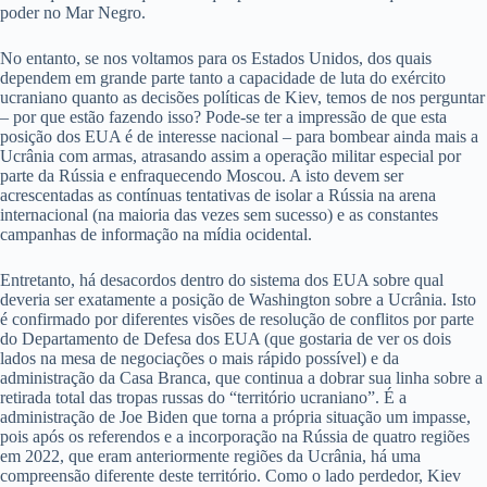
poder no Mar Negro.
No entanto, se nos voltamos para os Estados Unidos, dos quais
dependem em grande parte tanto a capacidade de luta do exército
ucraniano quanto as decisões políticas de Kiev, temos de nos perguntar
– por que estão fazendo isso? Pode-se ter a impressão de que esta
posição dos EUA é de interesse nacional – para bombear ainda mais a
Ucrânia com armas, atrasando assim a operação militar especial por
parte da Rússia e enfraquecendo Moscou. A isto devem ser
acrescentadas as contínuas tentativas de isolar a Rússia na arena
internacional (na maioria das vezes sem sucesso) e as constantes
campanhas de informação na mídia ocidental.
Entretanto, há desacordos dentro do sistema dos EUA sobre qual
deveria ser exatamente a posição de Washington sobre a Ucrânia. Isto
é confirmado por diferentes visões de resolução de conflitos por parte
do Departamento de Defesa dos EUA (que gostaria de ver os dois
lados na mesa de negociações o mais rápido possível) e da
administração da Casa Branca, que continua a dobrar sua linha sobre a
retirada total das tropas russas do “território ucraniano”. É a
administração de Joe Biden que torna a própria situação um impasse,
pois após os referendos e a incorporação na Rússia de quatro regiões
em 2022, que eram anteriormente regiões da Ucrânia, há uma
compreensão diferente deste território. Como o lado perdedor, Kiev