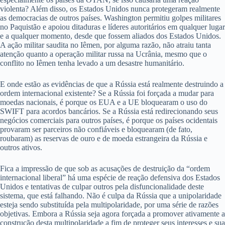
violenta? Além disso, os Estados Unidos nunca protegeram realmente
as democracias de outros países. Washington permitiu golpes militares
no Paquistão e apoiou ditaduras e líderes autoritários em qualquer lugar
e a qualquer momento, desde que fossem aliados dos Estados Unidos.
A ação militar saudita no Iêmen, por alguma razão, não atraiu tanta
atenção quanto a operação militar russa na Ucrânia, mesmo que o
conflito no Iêmen tenha levado a um desastre humanitário.
E onde estão as evidências de que a Rússia está realmente destruindo a
ordem internacional existente? Se a Rússia foi forçada a mudar para
moedas nacionais, é porque os EUA e a UE bloquearam o uso do
SWIFT para acordos bancários. Se a Rússia está redirecionando seus
negócios comerciais para outros países, é porque os países ocidentais
provaram ser parceiros não confiáveis e bloquearam (de fato,
roubaram) as reservas de ouro e de moeda estrangeira da Rússia e
outros ativos.
Fica a impressão de que sob as acusações de destruição da “ordem
internacional liberal” há uma espécie de reação defensiva dos Estados
Unidos e tentativas de culpar outros pela disfuncionalidade deste
sistema, que está falhando. Não é culpa da Rússia que a unipolaridade
esteja sendo substituída pela multipolaridade, por uma série de razões
objetivas. Embora a Rússia seja agora forçada a promover ativamente a
construção desta multipolaridade a fim de proteger seus interesses e sua