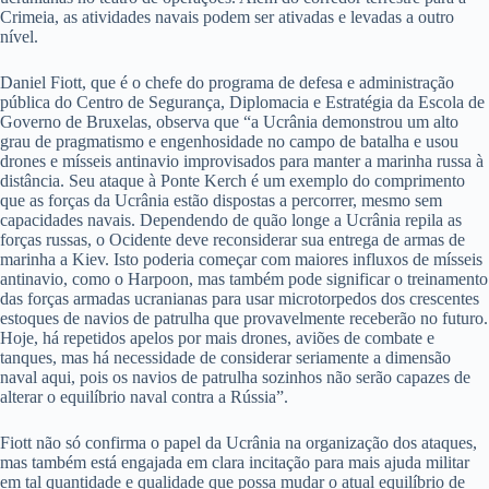
Crimeia, as atividades navais podem ser ativadas e levadas a outro
nível.
Daniel Fiott, que é o chefe do programa de defesa e administração
pública do Centro de Segurança, Diplomacia e Estratégia da Escola de
Governo de Bruxelas, observa que “a Ucrânia demonstrou um alto
grau de pragmatismo e engenhosidade no campo de batalha e usou
drones e mísseis antinavio improvisados para manter a marinha russa à
distância. Seu ataque à Ponte Kerch é um exemplo do comprimento
que as forças da Ucrânia estão dispostas a percorrer, mesmo sem
capacidades navais. Dependendo de quão longe a Ucrânia repila as
forças russas, o Ocidente deve reconsiderar sua entrega de armas de
marinha a Kiev. Isto poderia começar com maiores influxos de mísseis
antinavio, como o Harpoon, mas também pode significar o treinamento
das forças armadas ucranianas para usar microtorpedos dos crescentes
estoques de navios de patrulha que provavelmente receberão no futuro.
Hoje, há repetidos apelos por mais drones, aviões de combate e
tanques, mas há necessidade de considerar seriamente a dimensão
naval aqui, pois os navios de patrulha sozinhos não serão capazes de
alterar o equilíbrio naval contra a Rússia”.
Fiott não só confirma o papel da Ucrânia na organização dos ataques,
mas também está engajada em clara incitação para mais ajuda militar
em tal quantidade e qualidade que possa mudar o atual equilíbrio de