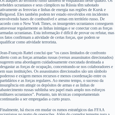
Os ataques ao território russo também se enquadram neste quadro. Os
rebeldes ucranianos e seus cúmplices na Rússia têm sabotado
ativamente as ferrovias e linhas de energia nas regiões de Kursk e
Belgorod. Eles também podem ter estado envolvidos em incidentes
envolvendo bases de combustível e armas em território russo. De
acordo com o New York Times, os insurgentes ucranianos conseguem
atravessar regularmente as linhas inimigas e se conectar com as forças
armadas ucranianas. Esta informação é difícil de provar ou refutar, mas
os fatos confirmam a atividade de certas forças, que podem se
qualificar como atividade terrorista.
Jean-François Rattel conclui que “os casos limitados de confronto
direto com as forças armadas russas (versus assassinatos direcionados)
sugerem uma abordagem cuidadosamente executada destinada a
desgastar as forças de ocupação, concentrando-se nos colaboradores e
em suas instituições. Os assassinatos direcionados são um símbolo
poderoso e exigem menos recursos e menos coordenação entre os
partidários e as forças regulares. Ao mesmo tempo, o sucesso da
insurgência em atingir os depósitos de armas e as linhas de
abastecimento russas sublinha seu papel mais amplo nos esforços
militares ucranianos”. Portanto, tais técnicas comportamentais
continuarão a ser empregadas a curto prazo.
Finalmente, há riscos em mudar os rumos estratégicos das FFAA
ucranianas no teatro de operações. Além do corredor terrestre para a