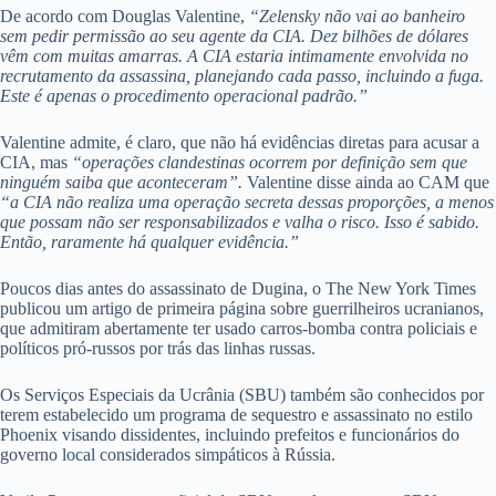
De acordo com Douglas Valentine,
“Zelensky não vai ao banheiro
sem pedir permissão ao seu agente da CIA. Dez bilhões de dólares
vêm com muitas amarras. A CIA estaria intimamente envolvida no
recrutamento da assassina, planejando cada passo, incluindo a fuga.
Este é apenas o procedimento operacional padrão.”
Valentine admite, é claro, que não há evidências diretas para acusar a
CIA, mas
“operações clandestinas ocorrem por definição sem que
ninguém saiba que aconteceram”.
Valentine disse ainda ao CAM que
“a CIA não realiza uma operação secreta dessas proporções, a menos
que possam não ser responsabilizados e valha o risco. Isso é sabido.
Então, raramente há qualquer evidência.”
Poucos dias antes do assassinato de Dugina, o The New York Times
publicou um artigo de primeira página sobre guerrilheiros ucranianos,
que admitiram abertamente ter usado carros-bomba contra policiais e
políticos pró-russos por trás das linhas russas.
Os Serviços Especiais da Ucrânia (SBU) também são conhecidos por
terem estabelecido um programa de sequestro e assassinato no estilo
Phoenix visando dissidentes, incluindo prefeitos e funcionários do
governo local considerados simpáticos à Rússia.