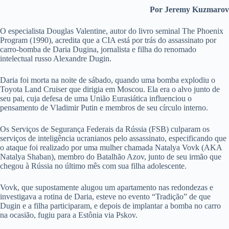
Por Jeremy Kuzmarov
O especialista Douglas Valentine, autor do livro seminal The Phoenix
Program (1990), acredita que a CIA está por trás do assassinato por
carro-bomba de Daria Dugina, jornalista e filha do renomado
intelectual russo Alexandre Dugin.
Daria foi morta na noite de sábado, quando uma bomba explodiu o
Toyota Land Cruiser que dirigia em Moscou. Ela era o alvo junto de
seu pai, cuja defesa de uma União Eurasiática influenciou o
pensamento de Vladimir Putin e membros de seu círculo interno.
Os Serviços de Segurança Federais da Rússia (FSB) culparam os
serviços de inteligência ucranianos pelo assassinato, especificando que
o ataque foi realizado por uma mulher chamada Natalya Vovk (AKA
Natalya Shaban), membro do Batalhão Azov, junto de seu irmão que
chegou à Rússia no último mês com sua filha adolescente.
Vovk, que supostamente alugou um apartamento nas redondezas e
investigava a rotina de Daria, esteve no evento “Tradição” de que
Dugin e a filha participaram, e depois de implantar a bomba no carro
na ocasião, fugiu para a Estônia via Pskov.