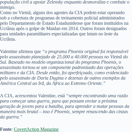
população civil a apoiar Zelensky enquanto desmoraliza e combate o
inimigo.
Como no Vietnã, alguns dos agentes da CIA podem estar operando
sob a cobertura de programas de treinamento policial administrados
pelo Departamento de Estado Estadunidense que foram instituídos na
Ucrânia após o golpe de Maidan em 2014. Outros foram designados
para unidades paramilitares especializadas que lutam no leste da
Ucrânia.
Valentine afirmou que
“o programa Phoenix original foi responsável
pelo assassinato planejado de 25.000 a 40.000 pessoas no Vietnã do
Sul. Baseado no modelo organizacional do programa Phoenix, o
assassinato tornou-se um componente padronizado das operações
militares e da CIA. Desde então, foi aperfeiçoado, como evidenciado
pelo assassinato de Daria Dugina e dezenas de outros exemplos da
América Central ao Irã, da África ao Extremo Oriente.”
A CIA, acrescentou Valentine, está
“sempre encontrando uma razão
para começar uma guerra, para que possam enviar a próxima
geração de jovens para a batalha, para aprender a matar pessoas da
maneira mais brutal – isso é Phoenix, sempre renascendo das cinzas
da guerra.”
Fonte
:
CovertAction Magazine