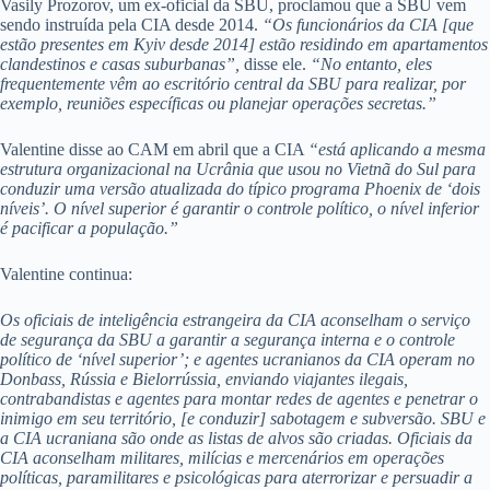
Vasily Prozorov, um ex-oficial da SBU, proclamou que a SBU vem
sendo instruída pela CIA desde 2014.
“Os funcionários da CIA [que
estão presentes em Kyiv desde 2014] estão residindo em apartamentos
clandestinos e casas suburbanas”,
disse ele.
“No entanto, eles
frequentemente vêm ao escritório central da SBU para realizar, por
exemplo, reuniões específicas ou planejar operações secretas.”
Valentine disse ao CAM em abril que a CIA
“está aplicando a mesma
estrutura organizacional na Ucrânia que usou no Vietnã do Sul para
conduzir uma versão atualizada do típico programa Phoenix de ‘dois
níveis’. O nível superior é garantir o controle político, o nível inferior
é pacificar a população.”
Valentine continua:
Os oficiais de inteligência estrangeira da CIA aconselham o serviço
de segurança da SBU a garantir a segurança interna e o controle
político de ‘nível superior’; e agentes ucranianos da CIA operam no
Donbass, Rússia e Bielorrússia, enviando viajantes ilegais,
contrabandistas e agentes para montar redes de agentes e penetrar o
inimigo em seu território, [e conduzir] sabotagem e subversão. SBU e
a CIA ucraniana são onde as listas de alvos são criadas. Oficiais da
CIA aconselham militares, milícias e mercenários em operações
políticas, paramilitares e psicológicas ​​para aterrorizar e persuadir a