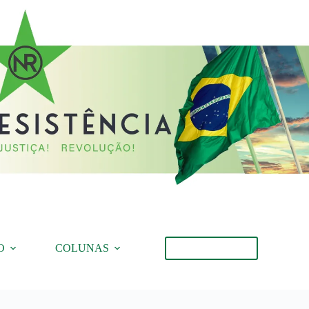
O
COLUNAS
Torne-se Membro