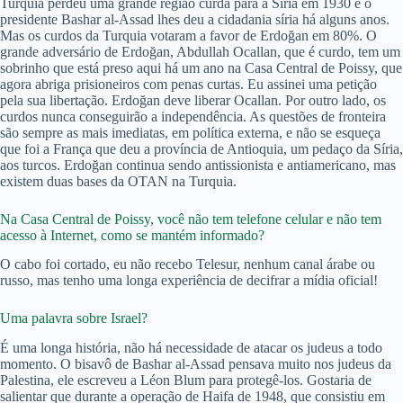
Turquia perdeu uma grande região curda para a Síria em 1930 e o
presidente Bashar al-Assad lhes deu a cidadania síria há alguns anos.
Mas os curdos da Turquia votaram a favor de Erdoğan em 80%. O
grande adversário de Erdoğan, Abdullah Ocallan, que é curdo, tem um
sobrinho que está preso aqui há um ano na Casa Central de Poissy, que
agora abriga prisioneiros com penas curtas. Eu assinei uma petição
pela sua libertação. Erdoğan deve liberar Ocallan. Por outro lado, os
curdos nunca conseguirão a independência. As questões de fronteira
são sempre as mais imediatas, em política externa, e não se esqueça
que foi a França que deu a província de Antioquia, um pedaço da Síria,
aos turcos. Erdoğan continua sendo antissionista e antiamericano, mas
existem duas bases da OTAN na Turquia.
Na Casa Central de Poissy, você não tem telefone celular e não tem
acesso à Internet, como se mantém informado?
O cabo foi cortado, eu não recebo Telesur, nenhum canal árabe ou
russo, mas tenho uma longa experiência de decifrar a mídia oficial!
Uma palavra sobre Israel?
É uma longa história, não há necessidade de atacar os judeus a todo
momento. O bisavô de Bashar al-Assad pensava muito nos judeus da
Palestina, ele escreveu a Léon Blum para protegê-los. Gostaria de
salientar que durante a operação de Haifa de 1948, que consistiu em