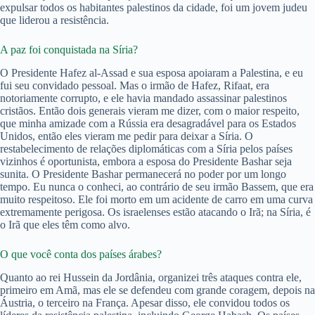
expulsar todos os habitantes palestinos da cidade, foi um jovem judeu
que liderou a resistência.
A paz foi conquistada na Síria?
O Presidente Hafez al-Assad e sua esposa apoiaram a Palestina, e eu
fui seu convidado pessoal. Mas o irmão de Hafez, Rifaat, era
notoriamente corrupto, e ele havia mandado assassinar palestinos
cristãos. Então dois generais vieram me dizer, com o maior respeito,
que minha amizade com a Rússia era desagradável para os Estados
Unidos, então eles vieram me pedir para deixar a Síria. O
restabelecimento de relações diplomáticas com a Síria pelos países
vizinhos é oportunista, embora a esposa do Presidente Bashar seja
sunita. O Presidente Bashar permanecerá no poder por um longo
tempo. Eu nunca o conheci, ao contrário de seu irmão Bassem, que era
muito respeitoso. Ele foi morto em um acidente de carro em uma curva
extremamente perigosa. Os israelenses estão atacando o Irã; na Síria, é
o Irã que eles têm como alvo.
O que você conta dos países árabes?
Quanto ao rei Hussein da Jordânia, organizei três ataques contra ele,
primeiro em Amã, mas ele se defendeu com grande coragem, depois na
Áustria, o terceiro na França. Apesar disso, ele convidou todos os