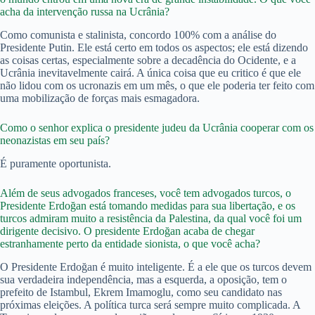
acha da intervenção russa na Ucrânia?
Como comunista e stalinista, concordo 100% com a análise do
Presidente Putin. Ele está certo em todos os aspectos; ele está dizendo
as coisas certas, especialmente sobre a decadência do Ocidente, e a
Ucrânia inevitavelmente cairá. A única coisa que eu critico é que ele
não lidou com os ucronazis em um mês, o que ele poderia ter feito com
uma mobilização de forças mais esmagadora.
Como o senhor explica o presidente judeu da Ucrânia cooperar com os
neonazistas em seu país?
É puramente oportunista.
Além de seus advogados franceses, você tem advogados turcos, o
Presidente Erdoğan está tomando medidas para sua libertação, e os
turcos admiram muito a resistência da Palestina, da qual você foi um
dirigente decisivo. O presidente Erdoğan acaba de chegar
estranhamente perto da entidade sionista, o que você acha?
O Presidente Erdoğan é muito inteligente. É a ele que os turcos devem
sua verdadeira independência, mas a esquerda, a oposição, tem o
prefeito de Istambul, Ekrem Imamoglu, como seu candidato nas
próximas eleições. A política turca será sempre muito complicada. A