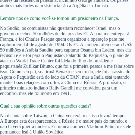
líderes da resistência palestina, incluindo George Habash. Os países
árabes mais fortes na resistência são a Argélia e a Tunísia.
Lembre-nos de como você se tornou um prisioneiro na França.
No Sudão, os comunistas não queriam reconhecer Israel, mas o
governo recebeu 50 milhões de dólares dos EUA para me entregar à
França, e foi Charles Pasqua quem organizou a operação para me
capturar em 14 de agosto de 1994. Os EUA também ofereceram US$
50 milhões à Arábia Saudita para capturar Osama bin Laden, mas ela
recusou e ele foi para o Paquistão. Falando do Paquistão, o plano de
atacar o World Trade Center foi ideia do filho do presidente
paquistanês Zufilkar Bhutto, que foi a primeira pessoa a me falar sobre
isso. Como seu pai, sua irmã Benazir e seu irmão, ele foi assassinado.
Agora o Paquistão está do lado da OTAN, mas a Índia está tentando
manter boas relações com o Irã, a China e a Rússia. A propósito, o
primeiro ministro indiano Rajiv Gandhi me convidou para um
encontro, mas ele foi morto em 1991.
Qual a sua opinião sobre outras questões atuais?
Na disputa sobre Taiwan, a China vencerá, mas isso levará tempo.
A Europa está desaparecendo, a Rússia é o maior país do mundo, e
não haverá guerra nuclear. Eu nunca conheci Vladimir Putin, mas ele
permanece leal à União Soviética.