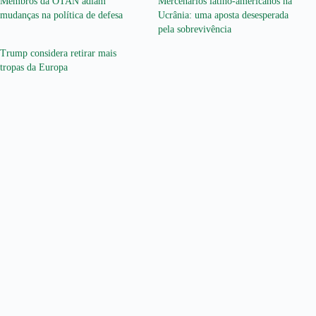
Membros da OTAN adiam
Mercenários latino-americanos na
mudanças na política de defesa
Ucrânia: uma aposta desesperada
pela sobrevivência
Trump considera retirar mais
tropas da Europa