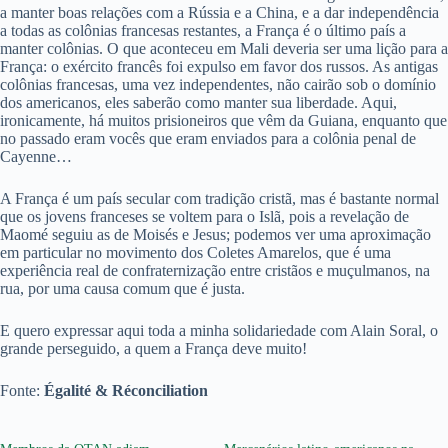
a manter boas relações com a Rússia e a China, e a dar independência
a todas as colônias francesas restantes, a França é o último país a
manter colônias. O que aconteceu em Mali deveria ser uma lição para a
França: o exército francês foi expulso em favor dos russos. As antigas
colônias francesas, uma vez independentes, não cairão sob o domínio
dos americanos, eles saberão como manter sua liberdade. Aqui,
ironicamente, há muitos prisioneiros que vêm da Guiana, enquanto que
no passado eram vocês que eram enviados para a colônia penal de
Cayenne…
A França é um país secular com tradição cristã, mas é bastante normal
que os jovens franceses se voltem para o Islã, pois a revelação de
Maomé seguiu as de Moisés e Jesus; podemos ver uma aproximação
em particular no movimento dos Coletes Amarelos, que é uma
experiência real de confraternização entre cristãos e muçulmanos, na
rua, por uma causa comum que é justa.
E quero expressar aqui toda a minha solidariedade com Alain Soral, o
grande perseguido, a quem a França deve muito!
Fonte:
Égalité & Réconciliation