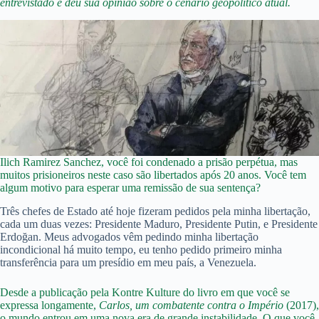
entrevistado e deu sua opinião sobre o cenário geopolítico atual.
Ilich Ramirez Sanchez, você foi condenado a prisão perpétua, mas
muitos prisioneiros neste caso são libertados após 20 anos. Você tem
algum motivo para esperar uma remissão de sua sentença?
Três chefes de Estado até hoje fizeram pedidos pela minha libertação,
cada um duas vezes: Presidente Maduro, Presidente Putin, e Presidente
Erdoğan. Meus advogados vêm pedindo minha libertação
incondicional há muito tempo, eu tenho pedido primeiro minha
transferência para um presídio em meu país, a Venezuela.
Desde a publicação pela Kontre Kulture do livro em que você se
expressa longamente,
Carlos, um combatente contra o Império
(2017),
o mundo entrou em uma nova era de grande instabilidade. O que você