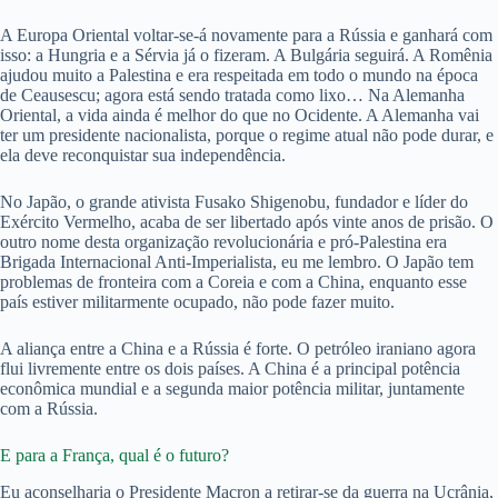
A Europa Oriental voltar-se-á novamente para a Rússia e ganhará com
isso: a Hungria e a Sérvia já o fizeram. A Bulgária seguirá. A Romênia
ajudou muito a Palestina e era respeitada em todo o mundo na época
de Ceausescu; agora está sendo tratada como lixo… Na Alemanha
Oriental, a vida ainda é melhor do que no Ocidente. A Alemanha vai
ter um presidente nacionalista, porque o regime atual não pode durar, e
ela deve reconquistar sua independência.
No Japão, o grande ativista Fusako Shigenobu, fundador e líder do
Exército Vermelho, acaba de ser libertado após vinte anos de prisão. O
outro nome desta organização revolucionária e pró-Palestina era
Brigada Internacional Anti-Imperialista, eu me lembro. O Japão tem
problemas de fronteira com a Coreia e com a China, enquanto esse
país estiver militarmente ocupado, não pode fazer muito.
A aliança entre a China e a Rússia é forte. O petróleo iraniano agora
flui livremente entre os dois países. A China é a principal potência
econômica mundial e a segunda maior potência militar, juntamente
com a Rússia.
E para a França, qual é o futuro?
Eu aconselharia o Presidente Macron a retirar-se da guerra na Ucrânia,