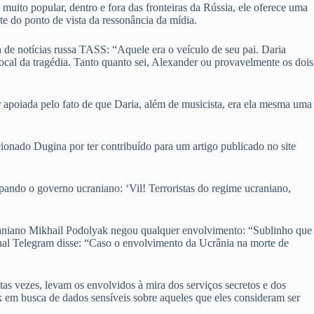
ito popular, dentro e fora das fronteiras da Rússia, ele oferece uma
te do ponto de vista da ressonância da mídia.
e notícias russa TASS: “Aquele era o veículo de seu pai. Daria
local da tragédia. Tanto quanto sei, Alexander ou provavelmente os dois
 apoiada pelo fato de que Daria, além de musicista, era ela mesma uma
nado Dugina por ter contribuído para um artigo publicado no site
ando o governo ucraniano: ‘Vil! Terroristas do regime ucraniano,
raniano Mikhail Podolyak negou qualquer envolvimento: “Sublinho que
anal Telegram disse: “Caso o envolvimento da Ucrânia na morte de
tas vezes, levam os envolvidos à mira dos serviços secretos e dos
 em busca de dados sensíveis sobre aqueles que eles consideram ser