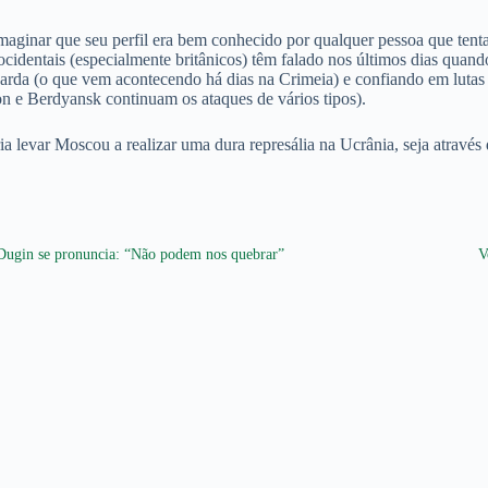
imaginar que seu perfil era bem conhecido por qualquer pessoa que tenta
 ocidentais (especialmente britânicos) têm falado nos últimos dias qu
arda (o que vem acontecendo há dias na Crimeia) e confiando em lutas i
on e Berdyansk continuam os ataques de vários tipos).
ia levar Moscou a realizar uma dura represália na Ucrânia, seja atravé
Dugin se pronuncia: “Não podem nos quebrar”
V