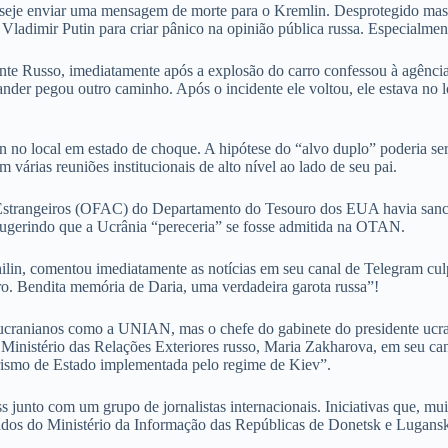
seje enviar uma mensagem de morte para o Kremlin. Desprotegido mas mu
Vladimir Putin para criar pânico na opinião pública russa. Especialmen
 Russo, imediatamente após a explosão do carro confessou à agência d
ander pegou outro caminho. Após o incidente ele voltou, ele estava no 
 no local em estado de choque. A hipótese do “alvo duplo” poderia ser
m várias reuniões institucionais de alto nível ao lado de seu pai.
 Estrangeiros (OFAC) do Departamento do Tesouro dos EUA havia sancio
 sugerindo que a Ucrânia “pereceria” se fosse admitida na OTAN.
in, comentou imediatamente as notícias em seu canal de Telegram culp
o. Bendita memória de Daria, uma verdadeira garota russa”!
 ucranianos como a UNIAN, mas o chefe do gabinete do presidente uc
o Ministério das Relações Exteriores russo, Maria Zakharova, em seu c
orismo de Estado implementada pelo regime de Kiev”.
junto com um grupo de jornalistas internacionais. Iniciativas que, mui
dados do Ministério da Informação das Repúblicas de Donetsk e Lugansk