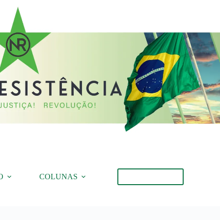
O
COLUNAS
Torne-se Membro