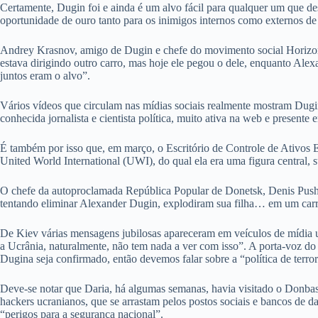
Certamente, Dugin foi e ainda é um alvo fácil para qualquer um que de
oportunidade de ouro tanto para os inimigos internos como externos de 
Andrey Krasnov, amigo de Dugin e chefe do movimento social Horizonte
estava dirigindo outro carro, mas hoje ele pegou o dele, enquanto Alex
juntos eram o alvo”.
Vários vídeos que circulam nas mídias sociais realmente mostram Dugin
conhecida jornalista e cientista política, muito ativa na web e presente e
É também por isso que, em março, o Escritório de Controle de Ativos
United World International (UWI), do qual ela era uma figura central,
O chefe da autoproclamada República Popular de Donetsk, Denis Pushil
tentando eliminar Alexander Dugin, explodiram sua filha… em um carr
De Kiev várias mensagens jubilosas apareceram em veículos de mídia
a Ucrânia, naturalmente, não tem nada a ver com isso”. A porta-voz d
Dugina seja confirmado, então devemos falar sobre a “política de terr
Deve-se notar que Daria, há algumas semanas, havia visitado o Donbass 
hackers ucranianos, que se arrastam pelos postos sociais e bancos de 
“perigos para a segurança nacional”.