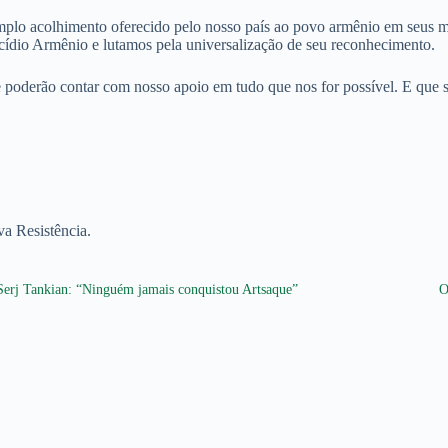
amplo acolhimento oferecido pelo nosso país ao povo armênio em seus
dio Armênio e lutamos pela universalização de seu reconhecimento.
oderão contar com nosso apoio em tudo que nos for possível. E que sej
va Resistência.
Serj Tankian: “Ninguém jamais conquistou Artsaque”
O