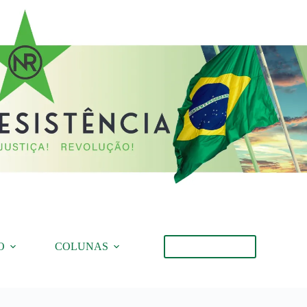
O
COLUNAS
Torne-se Membro