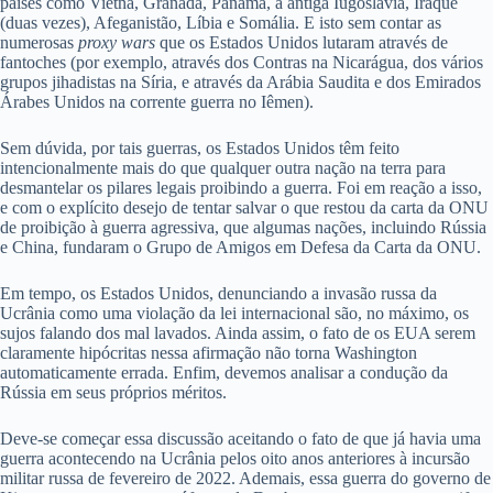
países como Vietnã, Granada, Panamá, a antiga Iugoslávia, Iraque
(duas vezes), Afeganistão, Líbia e Somália. E isto sem contar as
numerosas
proxy wars
que os Estados Unidos lutaram através de
fantoches (por exemplo, através dos Contras na Nicarágua, dos vários
grupos jihadistas na Síria, e através da Arábia Saudita e dos Emirados
Árabes Unidos na corrente guerra no Iêmen).
Sem dúvida, por tais guerras, os Estados Unidos têm feito
intencionalmente mais do que qualquer outra nação na terra para
desmantelar os pilares legais proibindo a guerra. Foi em reação a isso,
e com o explícito desejo de tentar salvar o que restou da carta da ONU
de proibição à guerra agressiva, que algumas nações, incluindo Rússia
e China, fundaram o Grupo de Amigos em Defesa da Carta da ONU.
Em tempo, os Estados Unidos, denunciando a invasão russa da
Ucrânia como uma violação da lei internacional são, no máximo, os
sujos falando dos mal lavados. Ainda assim, o fato de os EUA serem
claramente hipócritas nessa afirmação não torna Washington
automaticamente errada. Enfim, devemos analisar a condução da
Rússia em seus próprios méritos.
Deve-se começar essa discussão aceitando o fato de que já havia uma
guerra acontecendo na Ucrânia pelos oito anos anteriores à incursão
militar russa de fevereiro de 2022. Ademais, essa guerra do governo de