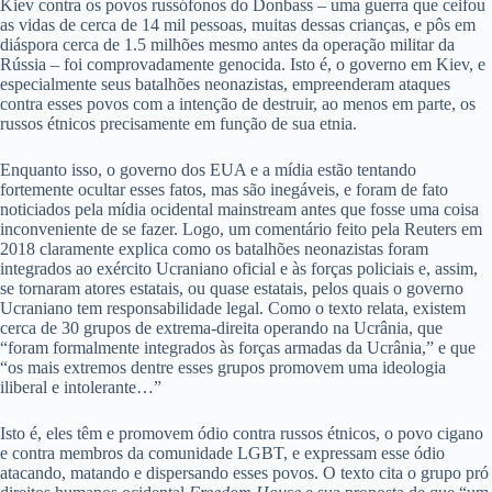
Kiev contra os povos russófonos do Donbass – uma guerra que ceifou
as vidas de cerca de 14 mil pessoas, muitas dessas crianças, e pôs em
diáspora cerca de 1.5 milhões mesmo antes da operação militar da
Rússia – foi comprovadamente genocida. Isto é, o governo em Kiev, e
especialmente seus batalhões neonazistas, empreenderam ataques
contra esses povos com a intenção de destruir, ao menos em parte, os
russos étnicos precisamente em função de sua etnia.
Enquanto isso, o governo dos EUA e a mídia estão tentando
fortemente ocultar esses fatos, mas são inegáveis, e foram de fato
noticiados pela mídia ocidental mainstream antes que fosse uma coisa
inconveniente de se fazer. Logo, um comentário feito pela Reuters em
2018 claramente explica como os batalhões neonazistas foram
integrados ao exército Ucraniano oficial e às forças policiais e, assim,
se tornaram atores estatais, ou quase estatais, pelos quais o governo
Ucraniano tem responsabilidade legal. Como o texto relata, existem
cerca de 30 grupos de extrema-direita operando na Ucrânia, que
“foram formalmente integrados às forças armadas da Ucrânia,” e que
“os mais extremos dentre esses grupos promovem uma ideologia
iliberal e intolerante…”
Isto é, eles têm e promovem ódio contra russos étnicos, o povo cigano
e contra membros da comunidade LGBT, e expressam esse ódio
atacando, matando e dispersando esses povos. O texto cita o grupo pró