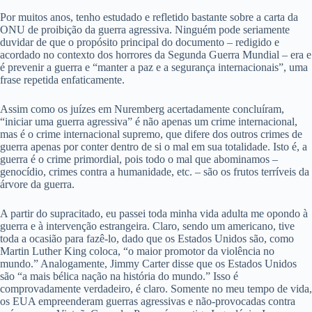
Por muitos anos, tenho estudado e refletido bastante sobre a carta da
ONU de proibição da guerra agressiva. Ninguém pode seriamente
duvidar de que o propósito principal do documento – redigido e
acordado no contexto dos horrores da Segunda Guerra Mundial – era e
é prevenir a guerra e “manter a paz e a segurança internacionais”, uma
frase repetida enfaticamente.
Assim como os juízes em Nuremberg acertadamente concluíram,
“iniciar uma guerra agressiva” é não apenas um crime internacional,
mas é o crime internacional supremo, que difere dos outros crimes de
guerra apenas por conter dentro de si o mal em sua totalidade. Isto é, a
guerra é o crime primordial, pois todo o mal que abominamos –
genocídio, crimes contra a humanidade, etc. – são os frutos terríveis da
árvore da guerra.
A partir do supracitado, eu passei toda minha vida adulta me opondo à
guerra e à intervenção estrangeira. Claro, sendo um americano, tive
toda a ocasião para fazê-lo, dado que os Estados Unidos são, como
Martin Luther King coloca, “o maior promotor da violência no
mundo.” Analogamente, Jimmy Carter disse que os Estados Unidos
são “a mais bélica nação na história do mundo.” Isso é
comprovadamente verdadeiro, é claro. Somente no meu tempo de vida,
os EUA empreenderam guerras agressivas e não-provocadas contra