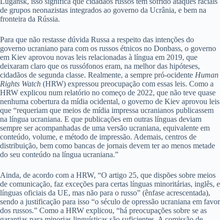
Lugansk, isso significa que cidadãos russos têm sofrido ataques raciais
de grupos neonazistas integrados ao governo da Ucrânia, e bem na
fronteira da Rússia.
Para que não restasse dúvida Russa a respeito das intenções do
governo ucraniano para com os russos étnicos no Donbass, o governo
em Kiev aprovou novas leis relacionadas à língua em 2019, que
deixaram claro que os russófonos eram, na melhor das hipóteses,
cidadãos de segunda classe. Realmente, a sempre pró-ocidente
Human
Rights Watch
(HRW) expressou preocupação com essas leis. Como a
HRW explicou num relatório no começo de 2022, que não teve quase
nenhuma cobertura da mídia ocidental, o governo de Kiev aprovou leis
que “requeriam que meios de mídia impressa ucranianos publicassem
na língua ucraniana. E que publicações em outras línguas deviam
sempre ser acompanhadas de uma versão ucraniana, equivalente em
conteúdo, volume, e método de impressão. Ademais, centros de
distribuição, bem como bancas de jornais devem ter ao menos metade
do seu conteúdo na língua ucraniana.”
Ainda, de acordo com a HRW, “O artigo 25, que dispões sobre meios
de comunicação, faz exceções para certas línguas minoritárias, inglês, e
línguas oficiais da UE, mas não para o russo” (ênfase acrescentada),
sendo a justificação para isso “o século de opressão ucraniana em favor
dos russos.” Como a HRW explicou, “há preocupações sobre se as
garantias para minorias linguísticas são suficientes. A comissão de