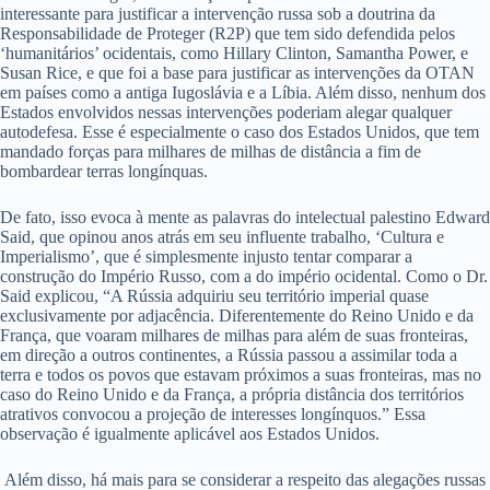
interessante para justificar a intervenção russa sob a doutrina da
Responsabilidade de Proteger (R2P) que tem sido defendida pelos
‘humanitários’ ocidentais, como Hillary Clinton, Samantha Power, e
Susan Rice, e que foi a base para justificar as intervenções da OTAN
em países como a antiga Iugoslávia e a Líbia. Além disso, nenhum dos
Estados envolvidos nessas intervenções poderiam alegar qualquer
autodefesa. Esse é especialmente o caso dos Estados Unidos, que tem
mandado forças para milhares de milhas de distância a fim de
bombardear terras longínquas.
De fato, isso evoca à mente as palavras do intelectual palestino Edward
Said, que opinou anos atrás em seu influente trabalho, ‘Cultura e
Imperialismo’, que é simplesmente injusto tentar comparar a
construção do Império Russo, com a do império ocidental. Como o Dr.
Said explicou, “A Rússia adquiriu seu território imperial quase
exclusivamente por adjacência. Diferentemente do Reino Unido e da
França, que voaram milhares de milhas para além de suas fronteiras,
em direção a outros continentes, a Rússia passou a assimilar toda a
terra e todos os povos que estavam próximos a suas fronteiras, mas no
caso do Reino Unido e da França, a própria distância dos territórios
atrativos convocou a projeção de interesses longínquos.” Essa
observação é igualmente aplicável aos Estados Unidos.
Além disso, há mais para se considerar a respeito das alegações russas