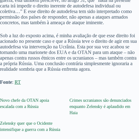
guerra, esta também prescreve, no artigo 51, que “nada na presente
carta irá impedir o direito inerente de autodefesa individual ou
coletiva…” E esse direito de autodefesa tem sido interpretado como
permissão dos países de responder, não apenas a ataques armados
concretos, mas também à ameaça de ataque iminente.
Sob a luz do exposto acima, é minha avaliação de que esse direito foi
acionado no presente caso e que a Rússia teve o direito de agir em sua
autodefesa via intervenção na Ucrânia. Esta por sua vez acabou se
tornando uma marionete dos EUA e da OTAN para um ataque – não
apenas contra russos étnicos entre os ucranianos – mas também contra
a própria Rússia. Uma conclusão contrária simplesmente ignoraria a
realidade sombria que a Rússia enfrenta agora.
Fonte
:
RT
Novo chefe da OTAN apoia
Crimes ucranianos são denunciados
escalada com a Rússia
enquanto Zelensky é aplaudido em
Haia
Zelensky quer que o Ocidente
intensifique a guerra com a Rússia