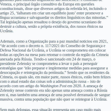
Veneza, o principal órgão consultivo da Europa em questões
constitucionais, disse que diversos artigos da referida lei, incluindo o
artigo 25, ‘falharam em criar um equilíbrio justo’ entre promover a
língua ucraniana e salvaguardar os direitos linguísticos das minorias.”
Tal legislação apenas ressaltou o desejo do governo ucraniano de
destruir a cultura, senão a própria existência, dos russos étnicos na
Ucrânia.
Ademais, como a Organização para a paz mundial noticiou em 2021,
“de acordo com o decreto n. 117/2021 do Conselho de Segurança e
Defesa Nacional da Ucrânia, a Ucrânia se comprometeu em colocar
todas as opções na mesa para retomar o controle da região da Crimeia
anexada pela Rússia. Tendo-o sancionado em 24 de março, o
presidente Zelensky se comprometeu a levar o país a perseguir
estratégias que ‘irão preparar e implementar medidas para assegurar a
desocupação e reintegração da península.” Sendo que os residentes da
Crimeia, os quais são, em maior parte, russos étnicos, estão bem felizes
com o atual estado das coisas sob a administração russa – isto de
acordo com um artigo do
Washington Post
em 2020. A ameaça de
Zelensky nesse contexto era não apenas uma ameaça contra a Rússia
em si, mas também uma ameaça de uma possível derramada de sangue
massiva, contra uma população que não quer se reintegrar à Ucrânia.
Sem mais delongas, essa situação representa um caso muito mais