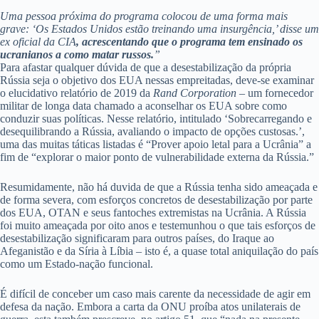
Uma pessoa próxima do programa colocou de uma forma mais
grave: ‘Os Estados Unidos estão treinando uma insurgência,’ disse um
ex oficial da CIA
, acrescentando que o programa tem ensinado os
ucranianos a como matar russos.
”
Para afastar qualquer dúvida de que a desestabilização da própria
Rússia seja o objetivo dos EUA nessas empreitadas, deve-se examinar
o elucidativo relatório de 2019 da
Rand Corporation
– um fornecedor
militar de longa data chamado a aconselhar os EUA sobre como
conduzir suas políticas. Nesse relatório, intitulado ‘Sobrecarregando e
desequilibrando a Rússia, avaliando o impacto de opções custosas.’,
uma das muitas táticas listadas é “Prover apoio letal para a Ucrânia” a
fim de “explorar o maior ponto de vulnerabilidade externa da Rússia.”
Resumidamente, não há duvida de que a Rússia tenha sido ameaçada e
de forma severa, com esforços concretos de desestabilização por parte
dos EUA, OTAN e seus fantoches extremistas na Ucrânia. A Rússia
foi muito ameaçada por oito anos e testemunhou o que tais esforços de
desestabilização significaram para outros países, do Iraque ao
Afeganistão e da Síria à Líbia – isto é, a quase total aniquilação do país
como um Estado-nação funcional.
É difícil de conceber um caso mais carente da necessidade de agir em
defesa da nação. Embora a carta da ONU proíba atos unilaterais de