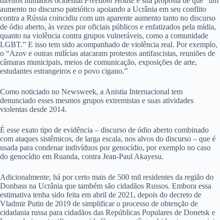
direitos humanos ocidental
Freedom House
e sua proposta de que “um
aumento no discurso patriótico apoiando a Ucrânia em seu conflito
contra a Rússia coincidiu com um aparente aumento tanto no discurso
de ódio aberto, às vezes por oficiais públicos e enfatizados pela mídia,
quanto na violência contra grupos vulneráveis, como a comunidade
LGBT.” E isso tem sido acompanhado de violência real. Por exemplo,
o “Azov e outras milícias atacaram protestos antifascistas, reuniões de
câmaras municipais, meios de comunicação, exposições de arte,
estudantes estrangeiros e o povo cigano.”
Como noticiado no Newsweek, a Anistia Internacional tem
denunciado esses mesmos grupos extremistas e suas atividades
violentas desde 2014.
É esse exato tipo de evidência – discurso de ódio aberto combinado
com ataques sistêmicos, de larga escala, nos alvos do discurso – que é
usada para condenar indivíduos por genocídio, por exemplo no caso
do genocídio em Ruanda, contra Jean-Paul Akayesu.
Adicionalmente, há por certo mais de 500 mil residentes da região do
Donbass na Ucrânia que também são cidadãos Russos. Embora essa
estimativa tenha sido feita em abril de 2021, depois do decreto de
Vladmir Putin de 2019 de simplificar o processo de obtenção de
cidadania russa para cidadãos das Repúblicas Populares de Donetsk e