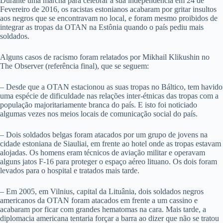
Durante uma marcha para celebrar a sua independência em 24 de
Fevereiro de 2016, os racistas estonianos acabaram por gritar insultos
aos negros que se encontravam no local, e foram mesmo proibidos de
integrar as tropas da OTAN na Estônia quando o país pediu mais
soldados.
Alguns casos de racismo foram relatados por Mikhail Klikushin no
The Observer (referência final), que se seguem:
– Desde que a OTAN estacionou as suas tropas no Báltico, tem havido
uma espécie de dificuldade nas relações inter-étnicas das tropas com a
população majoritariamente branca do país. E isto foi noticiado
algumas vezes nos meios locais de comunicação social do país.
– Dois soldados belgas foram atacados por um grupo de jovens na
cidade estoniana de Siauliai, em frente ao hotel onde as tropas estavam
alojadas. Os homens eram técnicos de aviação militar e operavam
alguns jatos F-16 para proteger o espaço aéreo lituano. Os dois foram
levados para o hospital e tratados mais tarde.
– Em 2005, em Vilnius, capital da Lituânia, dois soldados negros
americanos da OTAN foram atacados em frente a um cassino e
acabaram por ficar com grandes hematomas na cara. Mais tarde, a
diplomacia americana tentaria forçar a barra ao dizer que não se tratou