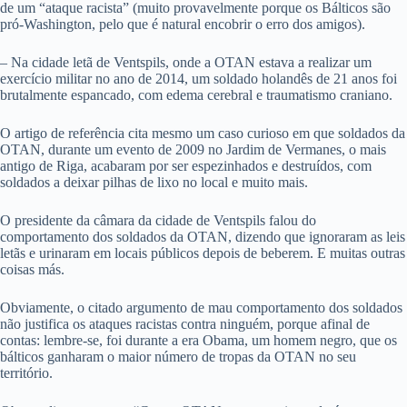
de um “ataque racista” (muito provavelmente porque os Bálticos são
pró-Washington, pelo que é natural encobrir o erro dos amigos).
– Na cidade letã de Ventspils, onde a OTAN estava a realizar um
exercício militar no ano de 2014, um soldado holandês de 21 anos foi
brutalmente espancado, com edema cerebral e traumatismo craniano.
O artigo de referência cita mesmo um caso curioso em que soldados da
OTAN, durante um evento de 2009 no Jardim de Vermanes, o mais
antigo de Riga, acabaram por ser espezinhados e destruídos, com
soldados a deixar pilhas de lixo no local e muito mais.
O presidente da câmara da cidade de Ventspils falou do
comportamento dos soldados da OTAN, dizendo que ignoraram as leis
letãs e urinaram em locais públicos depois de beberem. E muitas outras
coisas más.
Obviamente, o citado argumento de mau comportamento dos soldados
não justifica os ataques racistas contra ninguém, porque afinal de
contas: lembre-se, foi durante a era Obama, um homem negro, que os
bálticos ganharam o maior número de tropas da OTAN no seu
território.