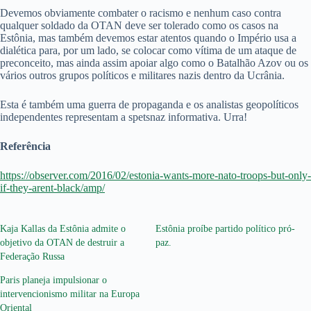
Devemos obviamente combater o racismo e nenhum caso contra
qualquer soldado da OTAN deve ser tolerado como os casos na
Estônia, mas também devemos estar atentos quando o Império usa a
dialética para, por um lado, se colocar como vítima de um ataque de
preconceito, mas ainda assim apoiar algo como o Batalhão Azov ou os
vários outros grupos políticos e militares nazis dentro da Ucrânia.
Esta é também uma guerra de propaganda e os analistas geopolíticos
independentes representam a spetsnaz informativa. Urra!
Referência
https://observer.com/2016/02/estonia-wants-more-nato-troops-but-only-
if-they-arent-black/amp/
Kaja Kallas da Estônia admite o
Estônia proíbe partido político pró-
objetivo da OTAN de destruir a
paz.
Federação Russa
Paris planeja impulsionar o
intervencionismo militar na Europa
Oriental