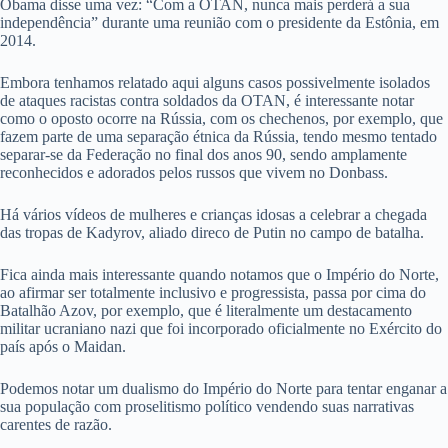
Obama disse uma vez: “Com a OTAN, nunca mais perderá a sua
independência” durante uma reunião com o presidente da Estônia, em
2014.
Embora tenhamos relatado aqui alguns casos possivelmente isolados
de ataques racistas contra soldados da OTAN, é interessante notar
como o oposto ocorre na Rússia, com os chechenos, por exemplo, que
fazem parte de uma separação étnica da Rússia, tendo mesmo tentado
separar-se da Federação no final dos anos 90, sendo amplamente
reconhecidos e adorados pelos russos que vivem no Donbass.
Há vários vídeos de mulheres e crianças idosas a celebrar a chegada
das tropas de Kadyrov, aliado direco de Putin no campo de batalha.
Fica ainda mais interessante quando notamos que o Império do Norte,
ao afirmar ser totalmente inclusivo e progressista, passa por cima do
Batalhão Azov, por exemplo, que é literalmente um destacamento
militar ucraniano nazi que foi incorporado oficialmente no Exército do
país após o Maidan.
Podemos notar um dualismo do Império do Norte para tentar enganar a
sua população com proselitismo político vendendo suas narrativas
carentes de razão.