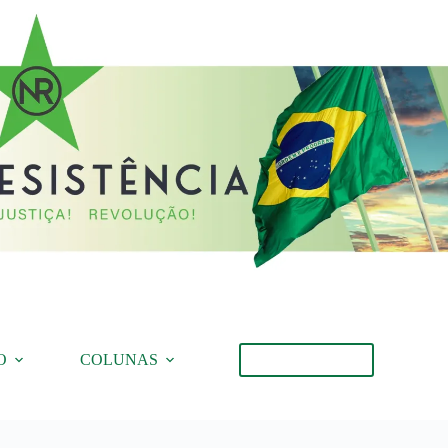
O
COLUNAS
Torne-se Membro