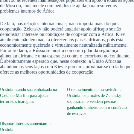
motivou as recentes manifestações populares em apoio a todas as ações
de Moscou, juntamente com pedidos de ajuda para resolver os
problemas internos de África.
De fato, nas relações internacionais, nada importa mais do que a
cooperação. Zelensky não poderá angariar apoio africano se não
demonstrar interesse ou condições de cooperar com a África. Kiev
atualmente não tem nada a oferecer aos países africanos, pois está
economicamente quebrada e virtualmente neutralizada militarmente.
Por outro lado, a Rússia se mostra como um pilar da segurança
alimentar africana e uma esperança contra o terrorismo no continente.
É absolutamente esperado que, neste contexto, a União Africana
abandone os seus laços com Kiev e procure aproximar-se do lado que
oferece as melhores oportunidades de cooperação.
Ucrânia usando sua embaixada na
O renascimento da escravidão na
Costa do Marfim para ajudar
Ucrânia: os proxies de Zelensky
terroristas tuaregues
sequestram e vendem pessoas,
ganhando dinheiro com o comércio
de escravos
Disputas internas aumentam na
Ucrânia