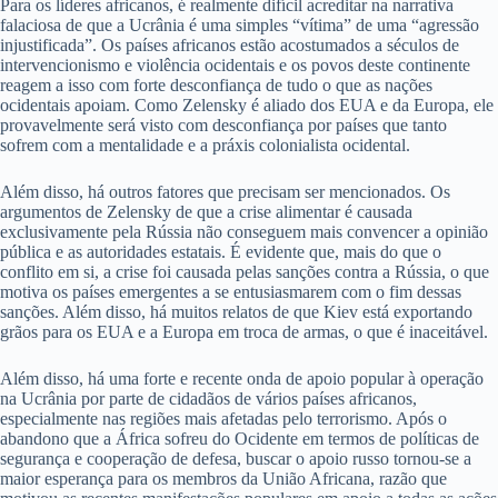
Para os líderes africanos, é realmente difícil acreditar na narrativa
falaciosa de que a Ucrânia é uma simples “vítima” de uma “agressão
injustificada”. Os países africanos estão acostumados a séculos de
intervencionismo e violência ocidentais e os povos deste continente
reagem a isso com forte desconfiança de tudo o que as nações
ocidentais apoiam. Como Zelensky é aliado dos EUA e da Europa, ele
provavelmente será visto com desconfiança por países que tanto
sofrem com a mentalidade e a práxis colonialista ocidental.
Além disso, há outros fatores que precisam ser mencionados. Os
argumentos de Zelensky de que a crise alimentar é causada
exclusivamente pela Rússia não conseguem mais convencer a opinião
pública e as autoridades estatais. É evidente que, mais do que o
conflito em si, a crise foi causada pelas sanções contra a Rússia, o que
motiva os países emergentes a se entusiasmarem com o fim dessas
sanções. Além disso, há muitos relatos de que Kiev está exportando
grãos para os EUA e a Europa em troca de armas, o que é inaceitável.
Além disso, há uma forte e recente onda de apoio popular à operação
na Ucrânia por parte de cidadãos de vários países africanos,
especialmente nas regiões mais afetadas pelo terrorismo. Após o
abandono que a África sofreu do Ocidente em termos de políticas de
segurança e cooperação de defesa, buscar o apoio russo tornou-se a
maior esperança para os membros da União Africana, razão que