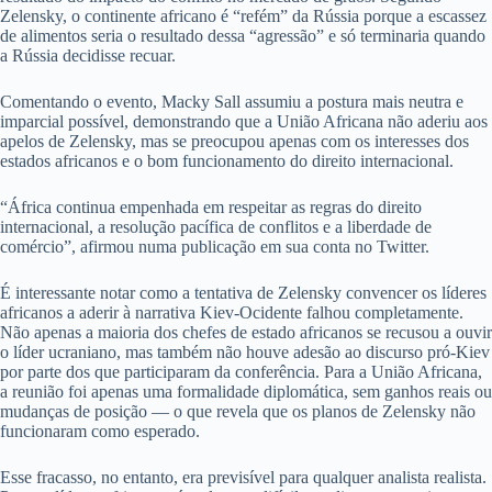
Zelensky, o continente africano é “refém” da Rússia porque a escassez
de alimentos seria o resultado dessa “agressão” e só terminaria quando
a Rússia decidisse recuar.
Comentando o evento, Macky Sall assumiu a postura mais neutra e
imparcial possível, demonstrando que a União Africana não aderiu aos
apelos de Zelensky, mas se preocupou apenas com os interesses dos
estados africanos e o bom funcionamento do direito internacional.
“África continua empenhada em respeitar as regras do direito
internacional, a resolução pacífica de conflitos e a liberdade de
comércio”, afirmou numa publicação em sua conta no Twitter.
É interessante notar como a tentativa de Zelensky convencer os líderes
africanos a aderir à narrativa Kiev-Ocidente falhou completamente.
Não apenas a maioria dos chefes de estado africanos se recusou a ouvir
o líder ucraniano, mas também não houve adesão ao discurso pró-Kiev
por parte dos que participaram da conferência. Para a União Africana,
a reunião foi apenas uma formalidade diplomática, sem ganhos reais ou
mudanças de posição — o que revela que os planos de Zelensky não
funcionaram como esperado.
Esse fracasso, no entanto, era previsível para qualquer analista realista.