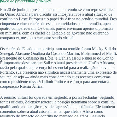
palco de propaganda pró-Kiev.
Em 20 de junho, o presidente ucraniano reuniu-se com representantes
da União Africana para discutir assuntos relativos à atual situação de
conflito no Leste Europeu e o papel da África no cenário mundial. Dos
cinquenta e cinco chefes de estado convidados para a reunião, apenas
quatro compareceram. Os demais países enviaram apenas diplomatas
ou ministros, com os chefes de Estado e de governo não querendo
comparecer, mesmo o encontro sendo virtual.
Os chefes de Estado que participaram na reunião foram Macky Sall do
Senegal, Alassane Ouattara da Costa do Marfim, Mohammed el-Menfi,
Presidente do Conselho da Líbia, e Denis Sassou Nguesso do Congo.
É importante destacar que Sall é o atual presidente da União Africana,
razão pela qual sua presença foi essencial para a realização do evento.
Portanto, sua presença não significa necessariamente uma expressão de
seu real desejo — ainda mais considerando suas recentes conversas
com o presidente russo Vladimir Putin e o esforço para aumentar a
cooperação Rússia-África.
A reunião virtual foi operada em segredo, a portas fechadas. Segundo
fontes oficiais, Zelensky reiterou a posição ucraniana sobre o conflito,
qualificando a operação russa de “agressão” injustificada. Ele também
comentou sobre a atual crise alimentar que afeta a África como
resultado do impacto do conflito no mercado de grãos. Segundo