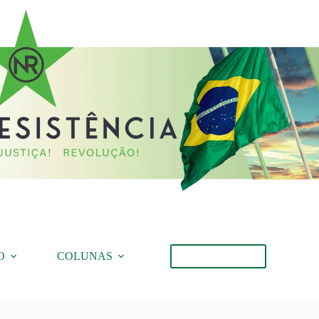
O
COLUNAS
Torne-se Membro