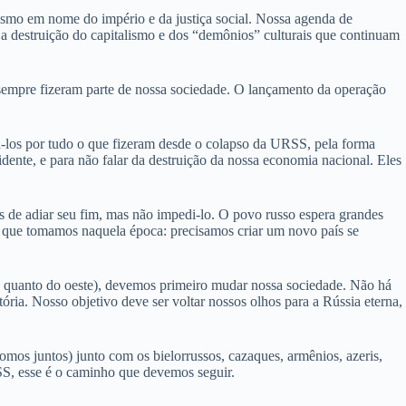
lismo em nome do império e da justiça social. Nossa agenda de
 a destruição do capitalismo e dos “demônios” culturais que continuam
sempre fizeram parte de nossa sociedade. O lançamento da operação
brá-los por tudo o que fizeram desde o colapso da URSS, pela forma
ente, e para não falar da destruição da nossa economia nacional. Eles
s de adiar seu fim, mas não impedi-lo. O povo russo espera grandes
a que tomamos naquela época: precisamos criar um novo país se
te quanto do oeste), devemos primeiro mudar nossa sociedade. Não há
ria. Nosso objetivo deve ser voltar nossos olhos para a Rússia eterna,
os juntos) junto com os bielorrussos, cazaques, armênios, azeris,
RSS, esse é o caminho que devemos seguir.