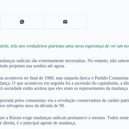
trás, trás aos verdadeiros patriotas uma nova esperança de ver um no
udanças radicais são extremamente necessárias. No entanto, não sabem
ainda projetam sua sombra até agora.
a aconteceu no final de 1980, mas naquela época o Partido Comunista d
ança. O que aconteceu em seguida foi a ascensão do capitalismo, a idol
a. A sociedade então aceitou que eles eram os representantes da mudança 
ignorada pelos comunistas: era a revolução conservadora de caráter patr
 nos selvagens anos da década de 90.
 que a Rússia exige mudanças radicais permanece o mesmo. Todos sente
 direita, é o principal agente de mudança.