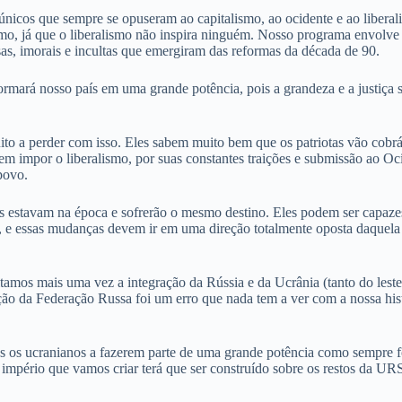
 únicos que sempre se opuseram ao capitalismo, ao ocidente e ao libera
smo, já que o liberalismo não inspira ninguém. Nosso programa envolve
osas, imorais e incultas que emergiram das reformas da década de 90.
mará nosso país em uma grande potência, pois a grandeza e a justiça 
m muito a perder com isso. Eles sabem muito bem que os patriotas vão co
 impor o liberalismo, por suas constantes traições e submissão ao Ocid
povo.
as estavam na época e sofrerão o mesmo destino. Eles podem ser capaze
0, e essas mudanças devem ir em uma direção totalmente oposta daquel
itamos mais uma vez a integração da Rússia e da Ucrânia (tanto do les
ão da Federação Russa foi um erro que nada tem a ver com a nossa histó
 os ucranianos a fazerem parte de uma grande potência como sempre fom
 império que vamos criar terá que ser construído sobre os restos da U