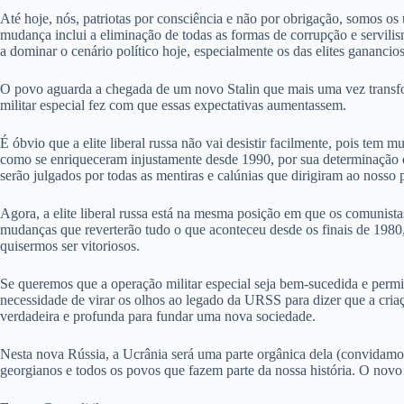
Até hoje, nós, patriotas por consciência e não por obrigação, somos os
mudança inclui a eliminação de todas as formas de corrupção e servili
a dominar o cenário político hoje, especialmente os das elites gananci
O povo aguarda a chegada de um novo Stalin que mais uma vez transfor
militar especial fez com que essas expectativas aumentassem.
É óbvio que a elite liberal russa não vai desistir facilmente, pois te
como se enriqueceram injustamente desde 1990, por sua determinação em
serão julgados por todas as mentiras e calúnias que dirigiram ao nosso 
Agora, a elite liberal russa está na mesma posição em que os comunist
mudanças que reverterão tudo o que aconteceu desde os finais de 198
quisermos ser vitoriosos.
Se queremos que a operação militar especial seja bem-sucedida e perm
necessidade de virar os olhos ao legado da URSS para dizer que a criaç
verdadeira e profunda para fundar uma nova sociedade.
Nesta nova Rússia, a Ucrânia será uma parte orgânica dela (convidamos
georgianos e todos os povos que fazem parte da nossa história. O novo