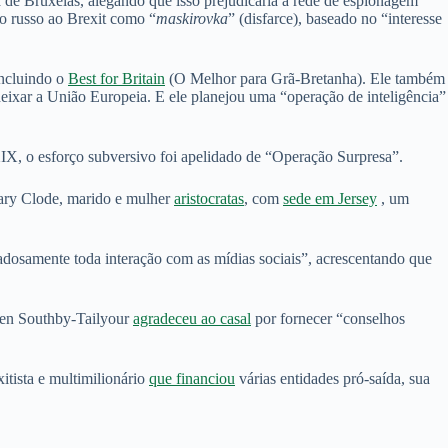
 de Bruxelas, alegando que isso prejudicaria a rede de espionagem
io russo ao Brexit como “
maskirovka
” (disfarce), baseado no “interesse
incluindo o
Best for Britain
(O Melhor para Grã-Bretanha). Ele também
deixar a União Europeia. E ele planejou uma “operação de inteligência”
X, o esforço subversivo foi apelidado de “Operação Surpresa”.
 Mary Clode, marido e mulher
aristocratas
, com
sede em Jersey
, um
dosamente toda interação com as mídias sociais”, acrescentando que
wen Southby-Tailyour
agradeceu ao casal
por fornecer “conselhos
itista e multimilionário
que financiou
várias entidades pró-saída, sua