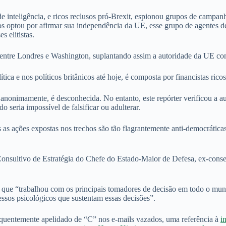
inteligência, e ricos reclusos pró-Brexit, espionou grupos de campanha,
cos optou por afirmar sua independência da UE, esse grupo de agentes 
s elitistas.
nça entre Londres e Washington, suplantando assim a autoridade da UE 
ica e nos políticos britânicos até hoje, é composta por financistas ricos, 
nonimamente, é desconhecida. No entanto, este repórter verificou a au
 seria impossível de falsificar ou adulterar.
s as ações expostas nos trechos são tão flagrantemente anti-democrátic
onsultivo de Estratégia do Chefe do Estado-Maior de Defesa, ex-con
 que “trabalhou com os principais tomadores de decisão em todo o mundo
sos psicológicos que sustentam essas decisões”.
quentemente apelidado de “C” nos e-mails vazados, uma referência à
i