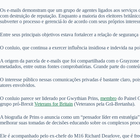
Os e-mails demonstram que um grupo de agentes ligados aos serviços de 
com destruição de reputação. Enquanto a maioria dos eleitores britâni
subverter o processo e gerenciá-lo de acordo com seus próprios interesse
Entre seus principais objetivos estava fortalecer a relação de segura
O conluio, que continua a exercer influência insidiosa e indevida na polít
A origem da parcela de e-mails que foi compartilhada com o Grayzone a
metadados, entre outras fontes comprobatórias. Grande parte do conteúdo
O interesse público nessas comunicações privadas é bastante claro, poi
atores envolvidos.
O conluio parece ser liderado por Gwythian Prins,
membro
do Painel C
grupo pró-Brexit
Veterans for Britain
(Veteranos pela Grã-Bretanha).
A biografia de Prins o anuncia como um “pensador líder em estratégia”
melhorar suas tomadas de decisões educando sobre os complexos proces
Ele é acompanhado pelo ex-chefe do M16 Richard Dearlove, que é fre