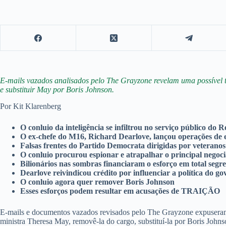
E-mails vazados analisados pelo The Grayzone revelam uma possível t
e substituir May por Boris Johnson.
Por Kit Klarenberg
O conluio da inteligência se infiltrou no serviço público do
O ex-chefe do M16, Richard Dearlove, lançou operações de 
Falsas frentes do Partido Democrata dirigidas por veterano
O conluio procurou espionar e atrapalhar o principal negoc
Bilionários nas sombras financiaram o esforço em total segr
Dearlove reivindicou crédito por influenciar a política do 
O conluio agora quer remover Boris Johnson
Esses esforços podem resultar em acusações de TRAIÇÃO
E-mails e documentos vazados revisados pelo The Grayzone expuseram a
ministra Theresa May, removê-la do cargo, substituí-la por Boris Johns