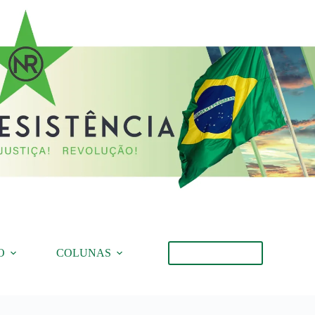
O
COLUNAS
Torne-se Membro