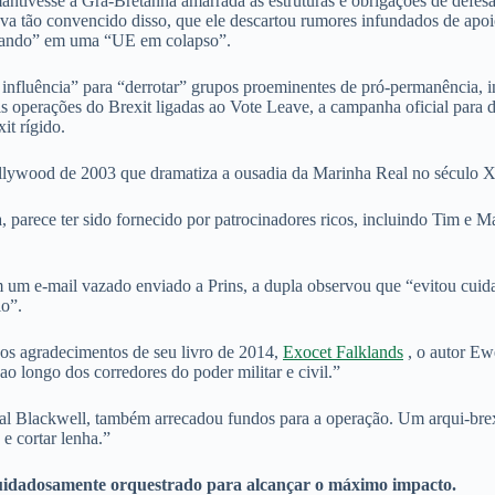
antivesse a Grã-Bretanha amarrada às estruturas e obrigações de defesa
ava tão convencido disso, que ele descartou rumores infundados de apo
ncando” em uma “UE em colapso”.
 influência” para “derrotar” grupos proeminentes de pró-permanência, 
s operações do Brexit ligadas ao Vote Leave, a campanha oficial para 
it rígido.
lywood de 2003 que dramatiza a ousadia da Marinha Real no século XI
a, parece ter sido fornecido por patrocinadores ricos, incluindo Tim e
um e-mail vazado enviado a Prins, a dupla observou que “evitou cuida
io”.
os agradecimentos de seu livro de 2014,
Exocet Falklands
, o autor E
ao longo dos corredores do poder militar e civil.”
ial Blackwell, também arrecadou fundos para a operação. Um arqui-brex
 e cortar lenha.”
uidadosamente orquestrado para alcançar o máximo impacto.