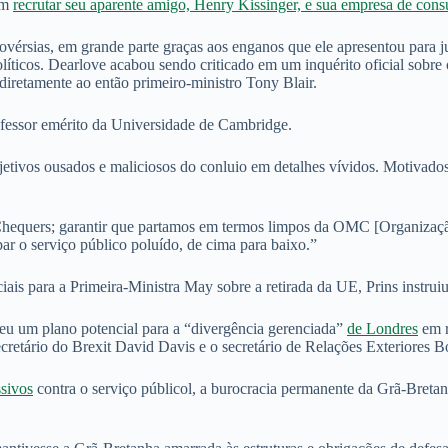
ram
recrutar seu aparente amigo, Henry Kissinger, e sua empresa de consu
rsias, em grande parte graças aos enganos que ele apresentou para ju
líticos. Dearlove acabou sendo criticado em um inquérito oficial sobre
iretamente ao então primeiro-ministro Tony Blair.
rofessor emérito da Universidade de Cambridge.
etivos ousados e maliciosos do conluio em detalhes vívidos. Motivados 
Chequers; garantir que partamos em termos limpos da OMC [Organizaçã
par o serviço público poluído, de cima para baixo.”
is para a Primeira-Ministra May sobre a retirada da UE, Prins instruiu
eu um plano potencial para a “divergência gerenciada”
de Londres
em r
cretário do Brexit David Davis e o secretário de Relações Exteriores B
ssivos
contra o serviço públicol, a burocracia permanente da Grã-Breta