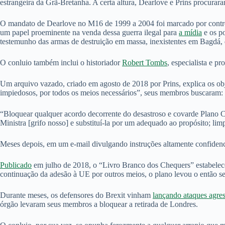
estrangeira da Grã-Bretanha. A certa altura, Dearlove e Prins procura
O mandato de Dearlove no M16 de 1999 a 2004 foi marcado por contrové
um papel proeminente na venda dessa guerra ilegal para
a mídia
e os po
testemunho das armas de destruição em massa, inexistentes em Bagdá, d
O conluio também inclui o historiador
Robert Tombs
, especialista e p
Um arquivo vazado, criado em agosto de 2018 por Prins, explica os obj
impiedosos, por todos os meios necessários”, seus membros buscaram:
“Bloquear qualquer acordo decorrente do desastroso e covarde Plano 
Ministra [grifo nosso] e substituí-la por um adequado ao propósito; lim
Meses depois, em um e-mail divulgando instruções altamente confidencia
Publicado
em julho de 2018, o “Livro Branco dos Chequers” estabelec
continuação da adesão à UE por outros meios, o plano levou o então se
Durante meses, os defensores do Brexit vinham
lançando ataques agre
órgão levaram seus membros a bloquear a retirada de Londres.