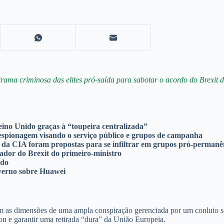
rama criminosa das elites pró-saída para sabotar o acordo do Brexit 
 Reino Unido graças à “toupeira centralizada”
espionagem visando o serviço público e grupos de campanha
s da CIA foram propostas para se infiltrar em grupos pró-permanê
iador do Brexit do primeiro-ministro
edo
governo sobre Huawei
s dimensões de uma ampla conspiração gerenciada por um conluio secre
on e garantir uma retirada “dura” da União Europeia.