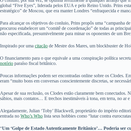
O conluio, por sua vez, se opunha ferozmente a qualquer arranjo que m
global “Five Eyes”, liderada pelos EUA e pelo Reino Unido. Prins est
estratégico” de Moscou, que era manter Londres “enfraquecida e ma
Para alcançar os objetivos do conluio, Prins propôs uma “campanha de
procurou estabelecer um “comitê de coordenação” de todas as principai
não especificada, presumivelmente para minar os oponentes de um Brex
Inspirado por uma
citação
de Mestre dos Mares, um blockbuster de Hol
O financiamento para o que equivale a uma conspiração política secret
notório
paraíso fiscal britânico.
Poucas informações podem ser encontradas online sobre os Clodes. Em 
eram “muito bons em conversas conscientemente discretas, se necessár
Apesar de sua reclusão, os Clodes estão claramente bem conectados. N
sábios, mais contatos… E trechos inestimáveis à tona, em terra, no ar e 
Alegadamente, Julian ‘Toby’ Blackwell, proprietário do império editor
entrada no
Who’s Who
lista seus hobbies como “lutar contra eurocratas
“
Um ‘Golpe de Estado Autenticamente Britânico’… Poderia ser c