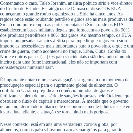
Comentando o caso, Taleb Ibrahim, analista político sírio e vice-diretor
do Centro de Estudos Estratégicos de Damasco, disse: “Os EUA
começaram o grande roubo organizado na Síria há cinco anos. As
regiões onde estão roubando petróleo e grãos são as mais produtivas da
Síria, como por exemplo as partes orientais da Síria, onde os EUA
estabeleceram bases militares ilegais que fornecem ao povo sírio 90%
dos produtos petrolíferos e 80% dos grãos. Ao mesmo tempo, os EUA
impuseram pesadas sanções à Síria para impedir que o governo sírio
importe as necessidades mais importantes para o povo sírio, o que é um
crime de guerra, como aconteceu no Iraque, Líbia, Cuba, Coréia do
Norte e outros países (…) Os países ocidentais estão levando o mundo
inteiro para uma fome internacional, eles não se importam com
considerações humanitárias”.
É importante notar como essas alegações surgem em um momento de
preocupação especial para o suprimento global de alimentos. O
conflito na Ucrânia prejudica o comércio mundial de grãos e
fertilizantes, além de uma série de sanções impostas pelo Ocidente que
obstruem o fluxo de capitais e mercadorias. À medida que o governo
ucraniano, derrotado militarmente e economicamente falido, insiste em
levar a luta adiante, a situação se torna ainda mais perigosa.
Nesse contexto, está em alta uma verdadeira corrida global por
alimentos, com os países buscando armazenar grãos para garantir a