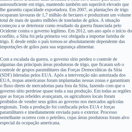
autossuficiente em trigo, mantendo também um superávit elevado que
lhe garantiu capacidade exportadora. Em 2007, as plantações de trigo
ocuparam lavouras de 1,7 milhão de hectares e produziram um volume
total de mais de quatro milhões de toneladas de grãos. A situação
começou a se deteriorar como resultado da guerra financiada pelo
Ocidente contra o governo legítimo. Em 2012, um ano após o início do
conflito, a Síria foi pela primeira vez obrigada a importar farinha de
trigo. E desde então o país tornou-se absolutamente dependente das
importações de grãos para sua segurança alimentar.
Com a escalada da guerra, o governo sírio perdeu o controle de
algumas das principais áreas produtoras de trigo, que ficaram sob o
controle de grupos paramilitares das Forças Democráticas da Síria
(SDF) lideradas pelos EUA. Após a intervenção não autorizada dos
EUA, tropas americanas foram implantadas nessas zonas e garantiram
o fluxo direto de mercadorias para fora da Síria, fazendo com que o
governo sírio perdesse quase toda a sua produção. Em todas as regiões
que as forças rebeldes avançaram, os agricultores locais foram
proibidos de vender seus grãos ao governo nos mercados agrícolas
regionais. Toda a produção foi confiscada pelos EUA e forças
paramilitares e imediatamente enviada para o exterior. Processo
semelhante ocorreu com o petróleo, cujas áreas produtoras foram alvo
especial da ocupação americana.