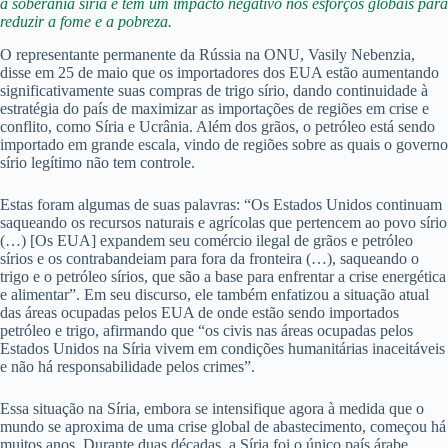
à soberania síria e tem um impacto negativo nos esforços globais para
reduzir a fome e a pobreza.
O representante permanente da Rússia na ONU, Vasily Nebenzia,
disse em 25 de maio que os importadores dos EUA estão aumentando
significativamente suas compras de trigo sírio, dando continuidade à
estratégia do país de maximizar as importações de regiões em crise e
conflito, como Síria e Ucrânia. Além dos grãos, o petróleo está sendo
importado em grande escala, vindo de regiões sobre as quais o governo
sírio legítimo não tem controle.
Estas foram algumas de suas palavras: “Os Estados Unidos continuam
saqueando os recursos naturais e agrícolas que pertencem ao povo sírio
(…) [Os EUA] expandem seu comércio ilegal de grãos e petróleo
sírios e os contrabandeiam para fora da fronteira (…), saqueando o
trigo e o petróleo sírios, que são a base para enfrentar a crise energética
e alimentar”. Em seu discurso, ele também enfatizou a situação atual
das áreas ocupadas pelos EUA de onde estão sendo importados
petróleo e trigo, afirmando que “os civis nas áreas ocupadas pelos
Estados Unidos na Síria vivem em condições humanitárias inaceitáveis
e não há responsabilidade pelos crimes”.
Essa situação na Síria, embora se intensifique agora à medida que o
mundo se aproxima de uma crise global de abastecimento, começou há
muitos anos. Durante duas décadas, a Síria foi o único país árabe