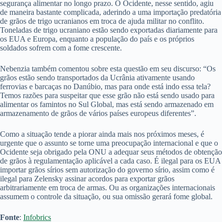
segurança alimentar no longo prazo. O Ocidente, nesse sentido, agiu
de maneira bastante complicada, aderindo a uma importação predatória
de grãos de trigo ucranianos em troca de ajuda militar no conflito.
Toneladas de trigo ucraniano estão sendo exportadas diariamente para
os EUA e Europa, enquanto a população do país e os próprios
soldados sofrem com a fome crescente.
Nebenzia também comentou sobre esta questão em seu discurso: “Os
grãos estão sendo transportados da Ucrânia ativamente usando
ferrovias e barcaças no Danúbio, mas para onde está indo essa tela?
Temos razões para suspeitar que esse grão não está sendo usado para
alimentar os famintos no Sul Global, mas está sendo armazenado em
armazenamento de grãos de vários países europeus diferentes”.
Como a situação tende a piorar ainda mais nos próximos meses, é
urgente que o assunto se torne uma preocupação internacional e que o
Ocidente seja obrigado pela ONU a adequar seus métodos de obtenção
de grãos à regulamentação aplicável a cada caso. É ilegal para os EUA
importar grãos sírios sem autorização do governo sírio, assim como é
ilegal para Zelensky assinar acordos para exportar grãos
arbitrariamente em troca de armas. Ou as organizações internacionais
assumem o controle da situação, ou sua omissão gerará fome global.
Fonte
:
Infobrics