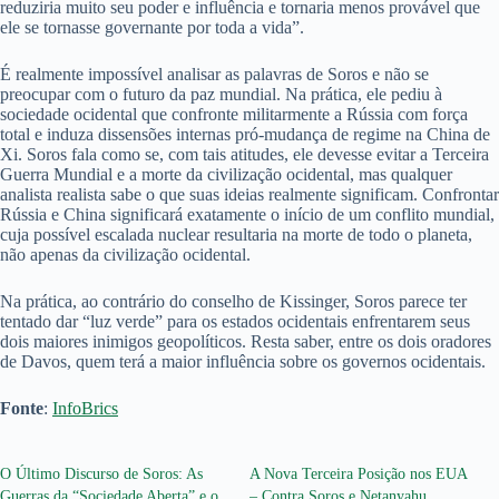
reduziria muito seu poder e influência e tornaria menos provável que
ele se tornasse governante por toda a vida”.
É realmente impossível analisar as palavras de Soros e não se
preocupar com o futuro da paz mundial. Na prática, ele pediu à
sociedade ocidental que confronte militarmente a Rússia com força
total e induza dissensões internas pró-mudança de regime na China de
Xi. Soros fala como se, com tais atitudes, ele devesse evitar a Terceira
Guerra Mundial e a morte da civilização ocidental, mas qualquer
analista realista sabe o que suas ideias realmente significam. Confrontar
Rússia e China significará exatamente o início de um conflito mundial,
cuja possível escalada nuclear resultaria na morte de todo o planeta,
não apenas da civilização ocidental.
Na prática, ao contrário do conselho de Kissinger, Soros parece ter
tentado dar “luz verde” para os estados ocidentais enfrentarem seus
dois maiores inimigos geopolíticos. Resta saber, entre os dois oradores
de Davos, quem terá a maior influência sobre os governos ocidentais.
Fonte
:
InfoBrics
O Último Discurso de Soros: As
A Nova Terceira Posição nos EUA
Guerras da “Sociedade Aberta” e o
– Contra Soros e Netanyahu