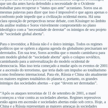
que um dia antes havia defendido a necessidade de o Ocidente
trabalhar para recuperar o “status quo ante” ucraniano. Soros usa as
mesmas palavras para dizer que isso é impossível e que agora apenas o
confronto pode impedir que a civilização ocidental morra. Há uma
clara oposição de perspectivas nesse debate, com Kissinger no âmbito
da análise realista e Soros visivelmente comprometido no plano
ideológico com a “necessidade de derrotar” os inimigos de seu projeto
de “sociedade global aberta”.
Para o investidor, a Rússia não é o único inimigo. Todos os regimes
políticos que se opõem a alguma agenda do globalismo precisariam ser
derrotados. Em sua tese, Soros acredita que o mundo caminhava para
um modelo global de “sociedade aberta” após o colapso soviético,
caminhando para a universalização do modelo ocidental de
democracia. Mas isso teria começado a mudar após os eventos de 2001
e a ascensão do terrorismo, que teria dado um impulso ao totalitarismo
como fenômeno internacional. Para ele, Rússia e China são atualmente
os maiores regimes totalitários do planeta e, portanto, os grandes
inimigos das sociedades abertas – e que “devem ser derrotadas”.
“Após os ataques terroristas de 11 de setembro de 2001, a maré
começou a virar contra as sociedades abertas. Regimes repressivos
estão agora em ascensão e sociedades abertas estão sob cerco. Hoje, a
China e a Rússia representam as maiores ameaças às sociedades