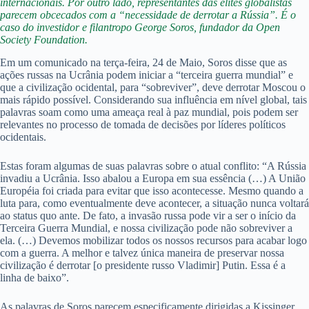
internacionais. Por outro lado, representantes das elites globalistas
parecem obcecados com a “necessidade de derrotar a Rússia”. É o
caso do investidor e filantropo George Soros, fundador da Open
Society Foundation.
Em um comunicado na terça-feira, 24 de Maio, Soros disse que as
ações russas na Ucrânia podem iniciar a “terceira guerra mundial” e
que a civilização ocidental, para “sobreviver”, deve derrotar Moscou o
mais rápido possível. Considerando sua influência em nível global, tais
palavras soam como uma ameaça real à paz mundial, pois podem ser
relevantes no processo de tomada de decisões por líderes políticos
ocidentais.
Estas foram algumas de suas palavras sobre o atual conflito: “A Rússia
invadiu a Ucrânia. Isso abalou a Europa em sua essência (…) A União
Européia foi criada para evitar que isso acontecesse. Mesmo quando a
luta para, como eventualmente deve acontecer, a situação nunca voltará
ao status quo ante. De fato, a invasão russa pode vir a ser o início da
Terceira Guerra Mundial, e nossa civilização pode não sobreviver a
ela. (…) Devemos mobilizar todos os nossos recursos para acabar logo
com a guerra. A melhor e talvez única maneira de preservar nossa
civilização é derrotar [o presidente russo Vladimir] Putin. Essa é a
linha de baixo”.
As palavras de Soros parecem especificamente dirigidas a Kissinger,