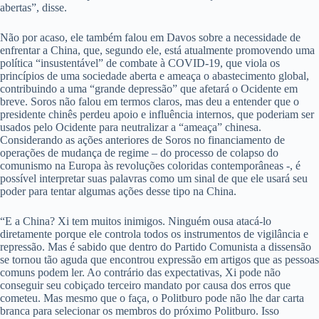
abertas”, disse.
Não por acaso, ele também falou em Davos sobre a necessidade de
enfrentar a China, que, segundo ele, está atualmente promovendo uma
política “insustentável” de combate à COVID-19, que viola os
princípios de uma sociedade aberta e ameaça o abastecimento global,
contribuindo a uma “grande depressão” que afetará o Ocidente em
breve. Soros não falou em termos claros, mas deu a entender que o
presidente chinês perdeu apoio e influência internos, que poderiam ser
usados ​​pelo Ocidente para neutralizar a “ameaça” chinesa.
Considerando as ações anteriores de Soros no financiamento de
operações de mudança de regime – do processo de colapso do
comunismo na Europa às revoluções coloridas contemporâneas -, é
possível interpretar suas palavras como um sinal de que ele usará seu
poder para tentar algumas ações desse tipo na China.
“E a China? Xi tem muitos inimigos. Ninguém ousa atacá-lo
diretamente porque ele controla todos os instrumentos de vigilância e
repressão. Mas é sabido que dentro do Partido Comunista a dissensão
se tornou tão aguda que encontrou expressão em artigos que as pessoas
comuns podem ler. Ao contrário das expectativas, Xi pode não
conseguir seu cobiçado terceiro mandato por causa dos erros que
cometeu. Mas mesmo que o faça, o Politburo pode não lhe dar carta
branca para selecionar os membros do próximo Politburo. Isso